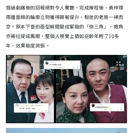
捱過劇痛後的回報絕對令人驚艷。完成療程後，黃梓瑋
兩邊面頰的輪廓立時獲得顯著提升，鬆弛的老態一掃而
空。原本下垂的面型瞬間變成緊緻的「倒三角」，眼角
亦被拉提成鳳眼，整個人視覺上猶如逆齡年輕了10多
年，效果極度誇張。