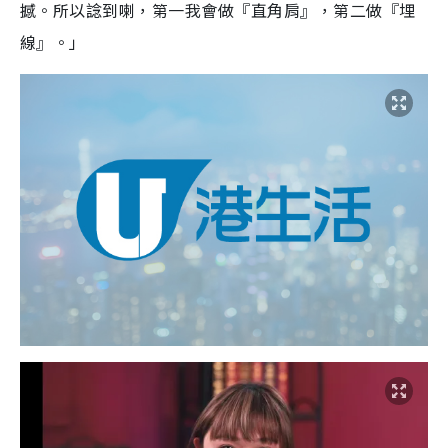
撼。所以諗到喇，第一我會做『直角肩』，第二做『埋
線』。」