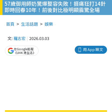
57歲御用師奶驚爆整容失敗！捱痛狂打14針
即時回春10年！前後對比極明顯震驚全場
首頁
生活話題
娛樂
文:
羅志宏
2026.03.03
在Google追蹤
用 App 睇文
《UHK 港生活》