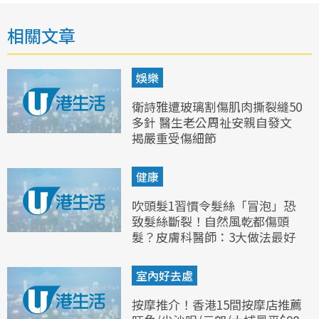
相關文章
娛樂
衛詩雅遭玻璃割傷肌肉撕裂縫50
多針 醫生老公周祉安親自發文
揭嚴重受傷細節
健康
吹頭髮1習慣令髮絲「冒泡」恐
致髮絲斷裂！自然風乾都傷頭
髮？皮膚科醫師：3大做法最好
室內好去處
按摩推介！香港15間按摩店推薦