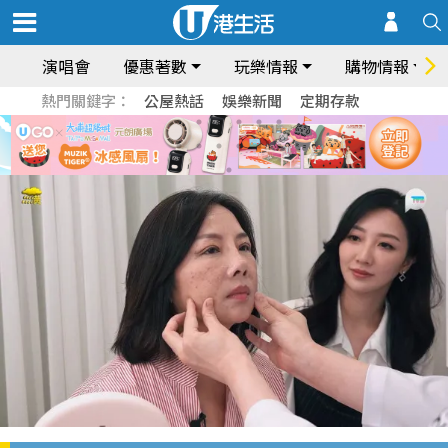
演唱會
優惠著數
玩樂情報
購物情報
熱門關鍵字：
公屋熱話
娛樂新聞
定期存款