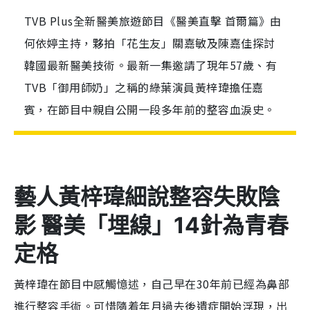
TVB Plus全新醫美旅遊節目《醫美直擊 首爾篇》由
何依婷主持，夥拍「花生友」關嘉敏及陳嘉佳探討
韓國最新醫美技術。最新一集邀請了現年57歲、有
TVB「御用師奶」之稱的綠葉演員黃梓瑋擔任嘉
賓，在節目中親自公開一段多年前的整容血淚史。
藝人黃梓瑋細說整容失敗陰
影 醫美「埋線」14針為青春
定格
黃梓瑋在節目中感觸憶述，自己早在30年前已經為鼻部
進行整容手術。可惜隨着年月過去後遺症開始浮現，出