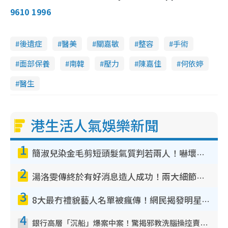
9610 1996
後遺症
醫美
關嘉敏
整容
手術
面部保養
南韓
壓力
陳嘉佳
何依婷
醫生
港生活人氣娛樂新聞
1
簡淑兒染金毛剪短頭髮氣質判若兩人！嚇壞老公麥大力都認唔出：「你做咩事？」
2
湯洛雯傳終於有好消息造人成功！兩大細節曝孕味極濃惹猜測：大肚婆先會咁！
3
8大最冇禮貌藝人名單被瘋傳！網民揭發明星真面目 一致數臭呢位係無品天花板？
4
銀行高層「沉船」爆案中案！驚揭邪教洗腦操控賣淫被吞600萬 幕後黑手講多錯多