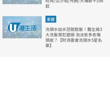
旺角/尖沙咀/元朗/大埔最平$98
起
家居
洗頭水加水恐致脫髮！醫生揭3
大洗髮常犯錯誤 泡沫愈多愈傷
頭皮？【附消委會洗頭水5星名
單】