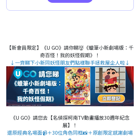
【新會員限定】《U GO》請你睇👹《蠟筆小新劇場版：千
奇百怪！我的妖怪假期》！
↓一齊睇下小新同妖怪朋友們點樣聯手拯救屋企人啦↓
《U GO》請您去【名偵探柯南TV動畫播放30週年紀念
展】！
還原經典名場面📹＋30位角色同框📸＋原創限定感謝劇場
🍿