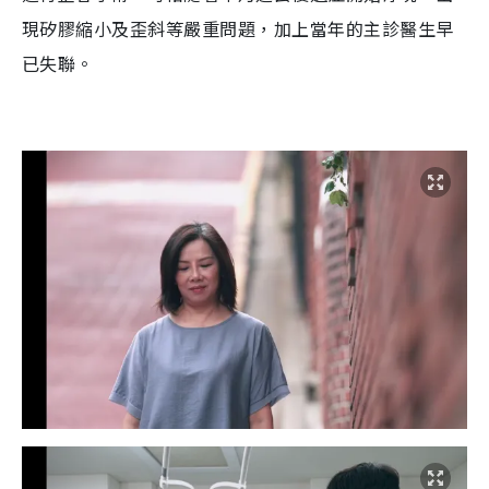
現矽膠縮小及歪斜等嚴重問題，加上當年的主診醫生早
已失聯。