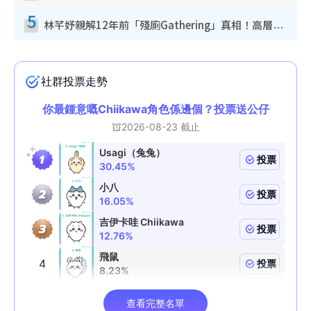
5
林芊妤親解12年前「殘廁Gathering」真相！高層解約一句話重創尊嚴至今拒返TVB