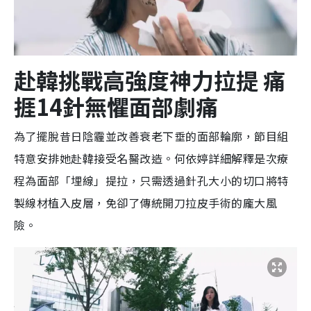
赴韓挑戰高強度神力拉提 痛
捱14針無懼面部劇痛
為了擺脫昔日陰霾並改善衰老下垂的面部輪廓，節目組
特意安排她赴韓接受名醫改造。何依婷詳細解釋是次療
程為面部「埋線」提拉，只需透過針孔大小的切口將特
製線材植入皮層，免卻了傳統開刀拉皮手術的龐大風
險。