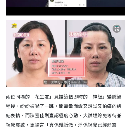
兩位同場的「花生友」見證這個即時的「神級」變臉過
程後，紛紛被嚇了一跳。關嘉敏面露又想試又怕痛的糾
結表情，而陳嘉佳則直認極度心動，大讚埋線免等待兼
視覺震撼，更揚言「真係幾抵做，淨係視覺已經好震