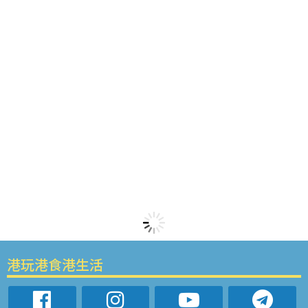
港玩港食港生活