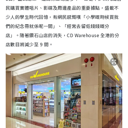
民購買實體唱片、影碟及周邊產品的重要據點，盛載不
少人的學生時代回憶，有網民感慨嘆「小學嘅時候買我
們的紀念冊就係呢一間」、「經常去留低錢錢嘅分
店」。隨著鑽石山店的消失，CD Warehouse 全港的分
店數目將減少至 9 間。