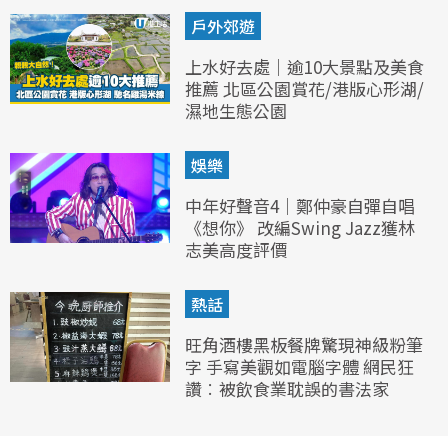
戶外郊遊
上水好去處｜逾10大景點及美食
推薦 北區公園賞花/港版心形湖/
濕地生態公園
娛樂
中年好聲音4｜鄭仲豪自彈自唱
《想你》 改編Swing Jazz獲林
志美高度評價
熱話
旺角酒樓黑板餐牌驚現神級粉筆
字 手寫美觀如電腦字體 網民狂
讚︰被飲食業耽誤的書法家