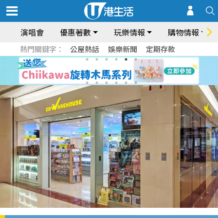
演唱會
優惠著數
玩樂情報
購物情報
熱門關鍵字：
公屋熱話
娛樂新聞
定期存款