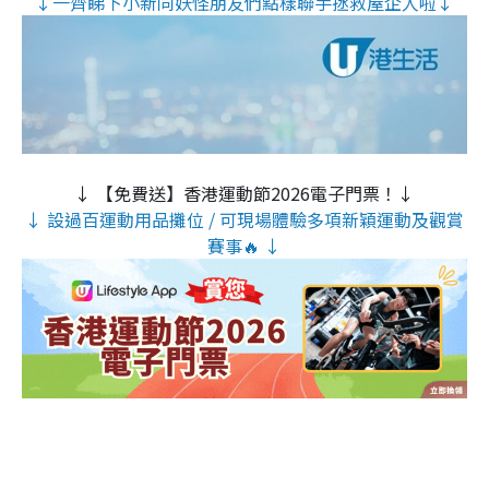
↓一齊睇下小新同妖怪朋友們點樣聯手拯救屋企人啦↓
↓ 【免費送】香港運動節2026電子門票！↓
↓ 設過百運動用品攤位 / 可現場體驗多項新穎運動及觀賞
賽事🔥 ↓