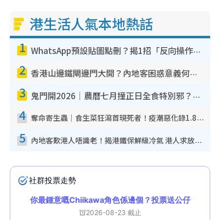
港生活人氣本地熱話
1
WhatsApp預設貼圖點刪？揭1招「反向操作」還原簡潔介面 附3步實測教學
2
香港山邊鐵閘邊門大開？內地客困惑意義何在！網民神回覆：呢種叫法理性防禦
3
鬼門開2026｜農曆七月撞正日全食特別邪？專家警告切忌做一事！揭4大禁忌+2招保平安
4
奪命寄生蟲｜食生菜狂瀉首現死者！疫潮惡化錄1.8萬宗病例 揭洗菜3大謬誤
5
內地客歎港人唔識老！揭港鐵保鮮級冷氣 港人求放過：咪投訴