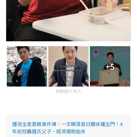
+5
點擊圖片放大
鍾培生袁嘉敏事件簿：一文睇清昔日關係羅生門！4
年前怒轟鍾氏父子、經濟援助始末