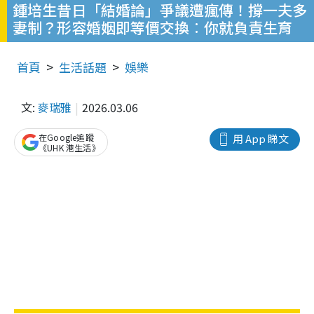
鍾培生昔日「結婚論」爭議遭瘋傳！撐一夫多
妻制？形容婚姻即等價交換︰你就負責生育
首頁
生活話題
娛樂
文:
麥瑞雅
2026.03.06
在Google追蹤
用 App 睇文
《UHK 港生活》