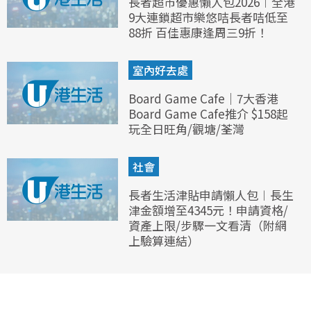
長者超市優惠懶人包2026︱全港
9大連鎖超市樂悠咭長者咭低至
88折 百佳惠康逢周三9折！
室內好去處
Board Game Cafe｜7大香港
Board Game Cafe推介 $158起
玩全日旺角/觀塘/荃灣
社會
長者生活津貼申請懶人包︱長生
津金額增至4345元！申請資格/
資產上限/步驟一文看清（附網
上驗算連結）