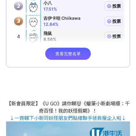
【新會員限定】《U GO》請你睇👹《蠟筆小新劇場版：千
奇百怪！我的妖怪假期》！
↓一齊睇下小新同妖怪朋友們點樣聯手拯救屋企人啦↓