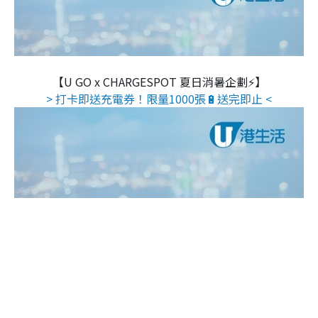
【U GO x CHARGESPOT 夏日消暑企劃⚡】
> 打卡即送充電券！限量1000張🔋送完即止 <