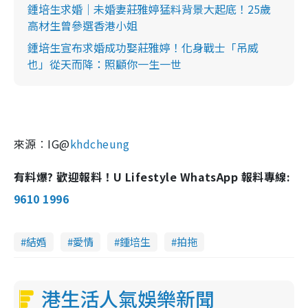
鍾培生求婚｜未婚妻莊雅婷猛料背景大起底！25歲
高材生曾參選香港小姐
鍾培生宣布求婚成功娶莊雅婷！化身戰士「吊威
也」從天而降：照顧你一生一世
來源︰IG@
khdcheung
有料爆? 歡迎報料！U Lifestyle WhatsApp 報料專線:
9610 1996
結婚
愛情
鍾培生
拍拖
港生活人氣娛樂新聞