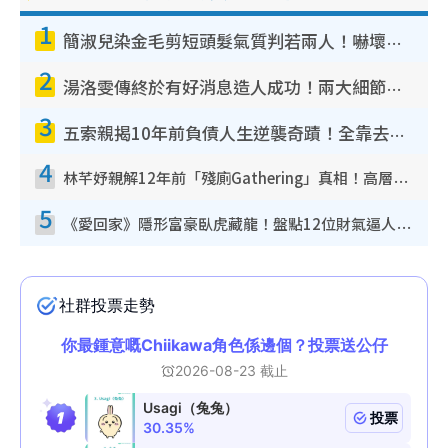
1
簡淑兒染金毛剪短頭髮氣質判若兩人！嚇壞老公麥大力都認唔出：「你做咩事？」
2
湯洛雯傳終於有好消息造人成功！兩大細節曝孕味極濃惹猜測：大肚婆先會咁！
3
五索親揭10年前負債人生逆襲奇蹟！全靠去一地方轉運後即遇上馬先生
4
林芊妤親解12年前「殘廁Gathering」真相！高層解約一句話重創尊嚴至今拒返TVB
5
《愛回家》隱形富豪臥虎藏龍！盤點12位財氣逼人的有錢藝人：呢位靚女3億身家唔憂做