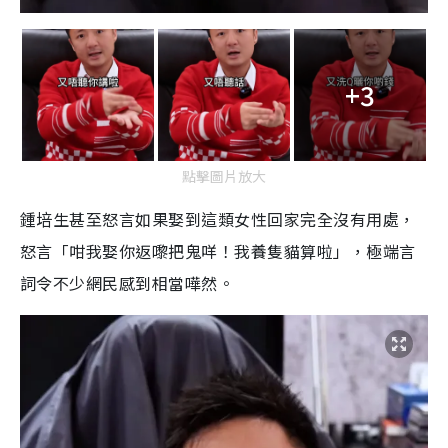
+3
點擊圖片放大
鍾培生甚至怒言如果娶到這類女性回家完全沒有用處，
怒言「咁我娶你返嚟把鬼咩！我養隻貓算啦」，極端言
詞令不少網民感到相當嘩然。