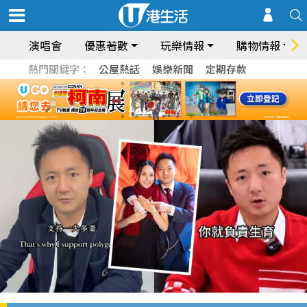
演唱會
優惠著數
玩樂情報
購物情報
熱門關鍵字：
公屋熱話
娛樂新聞
定期存款