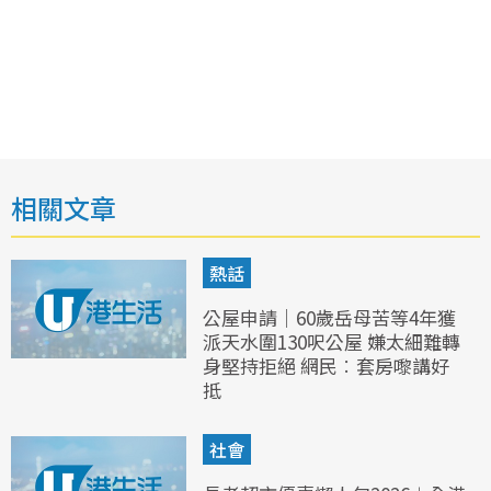
相關文章
熱話
公屋申請｜60歲岳母苦等4年獲
派天水圍130呎公屋 嫌太細難轉
身堅持拒絕 網民︰套房嚟講好
抵
社會