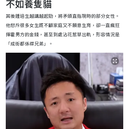
不如養隻貓
其後鍾培生越講越起勁，將矛頭直指現時的部分女性。
他怒斥很多女生既不顧家庭又不願意生育，卻一直瘋狂
揮霍男方的金錢，甚至到處沾花惹草出軌，形容情況是
「成街都係襟兄弟」。