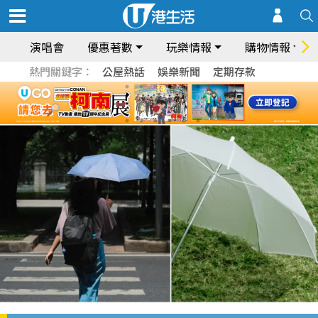
演唱會
優惠著數
玩樂情報
購物情報
熱門關鍵字：
公屋熱話
娛樂新聞
定期存款