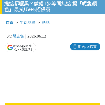
擔遮都曬黑？做錯1步等同無遮 揭「呢隻顏
色」最抗UV+5招保養
首頁
生活話題
熱話
文:
關志傑
2026.06.12
在Google追蹤
用 App 睇文
《UHK 港生活》