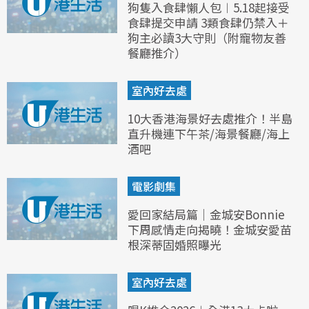
狗隻入食肆懶人包︱5.18起接受
食肆提交申請 3類食肆仍禁入＋
狗主必讀3大守則（附寵物友善
餐廳推介）
室內好去處
10大香港海景好去處推介！半島
直升機連下午茶/海景餐廳/海上
酒吧
電影劇集
愛回家結局篇｜金城安Bonnie
下周感情走向揭曉！金城安愛苗
根深蒂固婚照曝光
室內好去處