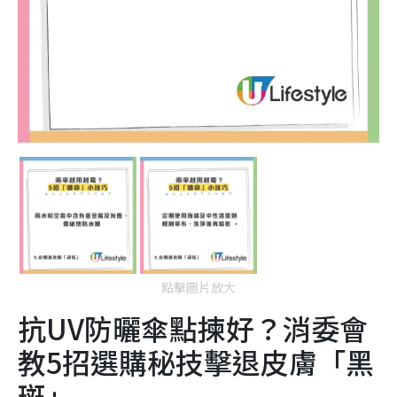
點擊圖片放大
抗UV防曬傘點揀好？消委會
教5招選購秘技擊退皮膚「黑
斑」