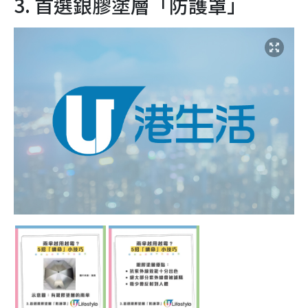
3. 首選銀膠塗層「防護罩」