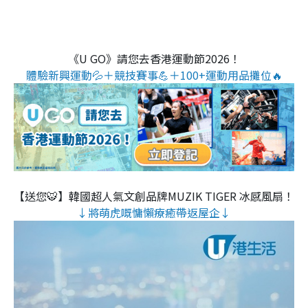
《U GO》請您去香港運動節2026！
體驗新興運動💦＋競技賽事💪＋100+運動用品攤位🔥
【送您🐯】韓國超人氣文創品牌MUZIK TIGER 冰感風扇！
↓將萌虎嘅慵懶療癒帶返屋企↓