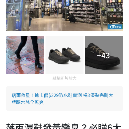
+43
點擊圖片放大
落雨救星！迪卡儂$229防水鞋實測 揭3優點完勝大
牌踩水氹全乾爽
落雨濕鞋發黃變臭？必睇6大