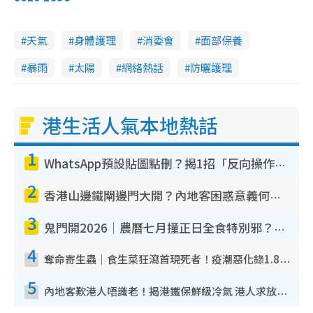
天氣
身體護理
消委會
面部保養
暴雨
太陽
網絡熱話
防曬護理
港生活人氣本地熱話
1
WhatsApp預設貼圖點刪？揭1招「反向操作」還原簡潔介面 附3步實測教學
2
香港山邊鐵閘邊門大開？內地客困惑意義何在！網民神回覆：呢種叫法理性防禦
3
鬼門開2026｜農曆七月撞正日全食特別邪？專家警告切忌做一事！揭4大禁忌+2招保平安
4
奪命寄生蟲｜食生菜狂瀉首現死者！疫潮惡化錄1.8萬宗病例 揭洗菜3大謬誤
5
內地客歎港人唔識老！揭港鐵保鮮級冷氣 港人求放過：咪投訴