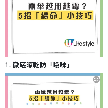
1. 徹底晾乾防「噏味」