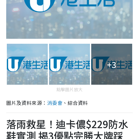
+3
點擊圖片放大
圖片及資料來源：
消委會
、綜合資料
落雨救星！迪卡儂$229防水
鞋實測 揭3優點完勝大牌踩