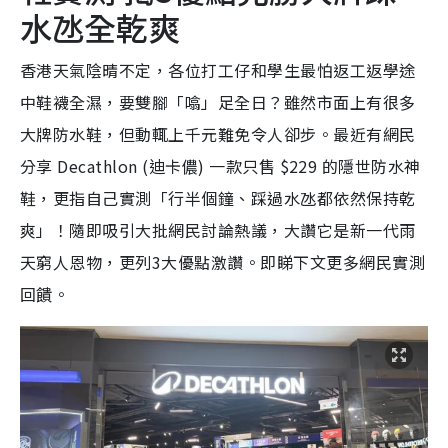
水氹全乾爽
香港天氣陰晴不定，各位打工仔和學生最怕返工返學途
中鞋襪全濕，要雙腳「噏」足全日？雖然市面上有很多
大牌防水鞋，但動輒上千元難免令人卻步。最近有網民
分享 Decathlon (迪卡儂) 一款只售 $229 的隱世防水神
鞋，更指自己實測「行半個鐘、踩過水氹都依然保持乾
爽」！隨即吸引大批網民討論熱議，大讚它是新一代雨
天窮人恩物，更列3大優點激讚。即睇下文更多網民實測
回饋。