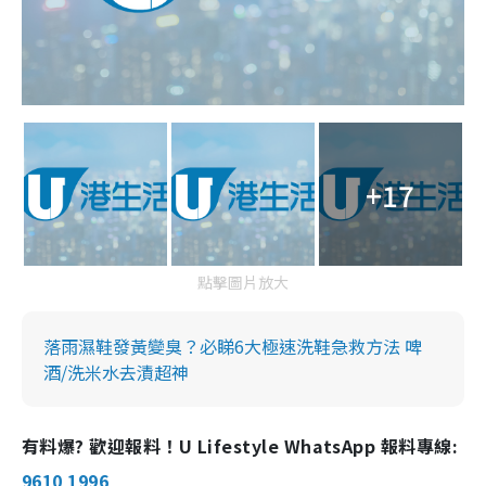
+17
點擊圖片放大
落雨濕鞋發黃變臭？必睇6大極速洗鞋急救方法 啤
酒/洗米水去漬超神
有料爆? 歡迎報料！U Lifestyle WhatsApp 報料專線:
9610 1996