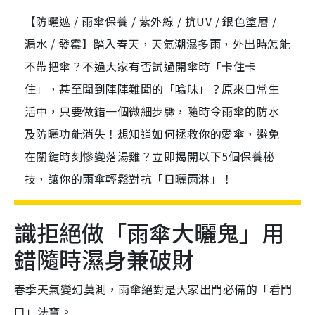
【防曬遮 / 雨傘保養 / 紫外線 / 抗UV / 銀色塗層 /
漏水 / 發霉】踏入春天，天氣潮濕多雨，外出時怎能
不帶把傘？不過大家有否試過開傘時「卡住卡
住」，甚至聞到陣陣難聞的「噏味」？原來日常生
活中，只要做錯一個微細步驟，隨時令雨傘的防水
及防曬功能消失！想知道如何拯救你的愛傘，避免
在關鍵時刻慘變落湯雞？立即揭開以下5個保養秘
技，讓你的雨傘輕鬆對抗「日曬雨淋」！
識拒絕做「雨傘大曬鬼」用
錯隨時濕身兼破財
春季天氣變幻莫測，雨傘絕對是大家出門必備的「看門
口」法寶。