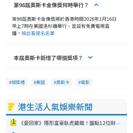
第98屆奧斯卡金像獎何時舉行？
第98屆奧斯卡金像獎將於香港時間2026年3月16日
早上7時在美國洛杉磯舉行，並設有免費電視直
播。
按此看提名名單
本屆奧斯卡新增了哪個獎項？
頒獎禮
美國
奧斯卡
電影
港生活人氣娛樂新聞
1
《愛回家》隱形富豪臥虎藏龍！盤點12位財氣逼人的有錢藝人：呢位靚女3億身家唔憂做