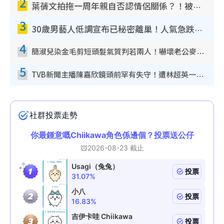
2
葉蒨文拍拖一周年親自否認情侶關係？！被質疑感情造假竟稱GM「普通同事」
3
30歲男藝人低調宣布已秘密離巢！人氣急跌變失蹤人口︰「這幾年過得並不容易」
4
簡淑兒染金毛剪短頭髮氣質判若兩人！嚇壞老公麥大力都認唔出：「你做咩事？」
5
TVB新聞主播陳嘉欣鏡頭前罕有失守！遭林超英一句說話突襲嚇親當場大笑