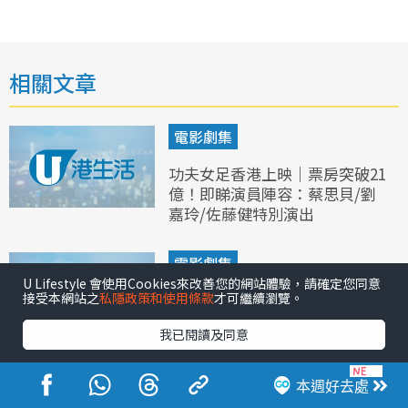
相關文章
電影劇集
功夫女足香港上映｜票房突破21
億！即睇演員陣容：蔡思貝/劉
嘉玲/佐藤健特別演出
電影劇集
U Lifestyle 會使用Cookies來改善您的網站體驗，請確定您同意
接受本網站之
私隱政策和使用條款
才可繼續瀏覽。
夫妻的博弈張頴康角色全解構：
狠甩30磅演「媽寶渣男」 肢體
我已閱讀及同意
搞笑獲讚有周星馳底蘊
本週好去處
娛樂