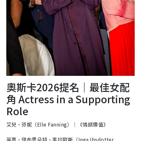
奧斯卡2026提名｜最佳女配
角 Actress in a Supporting
Role
艾兒·芬妮（Elle Fanning）｜《情感價值》
英嘉·伊布思朵特·李拉歐斯（Inga Ibsdotter