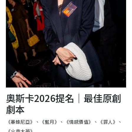
奧斯卡2026提名｜最佳原創
劇本
《暴蜂尼亞》、《藍月》、《情感價值》、《罪人》、
《火車大夢》