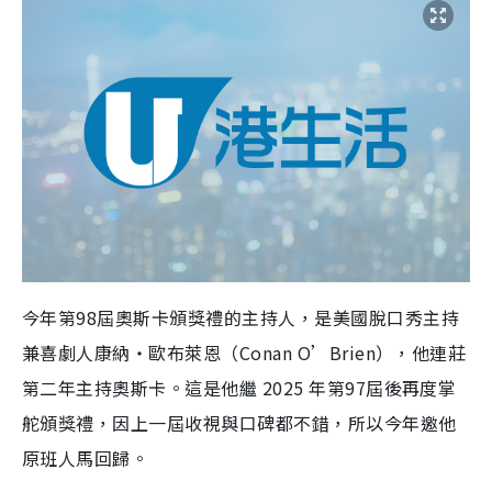
今年第98屆奧斯卡頒獎禮的主持人，是美國脫口秀主持
兼喜劇人康納・歐布萊恩（Conan O’Brien），他連莊
第二年主持奧斯卡。這是他繼 2025 年第97屆後再度掌
舵頒獎禮，因上一屆收視與口碑都不錯，所以今年邀他
原班人馬回歸。