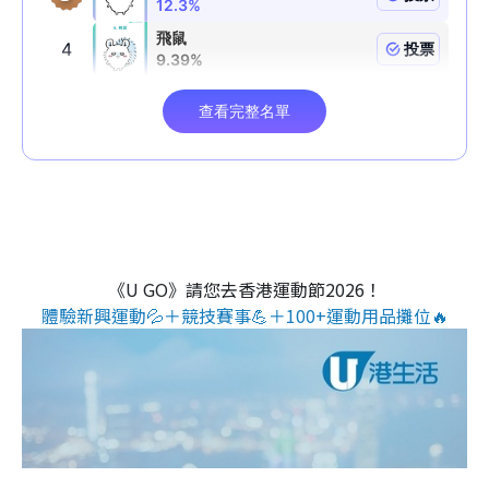
《U GO》請您去香港運動節2026！
體驗新興運動💦＋競技賽事💪＋100+運動用品攤位🔥