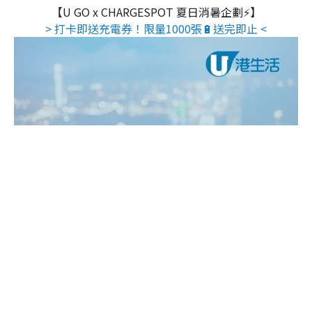
【U GO x CHARGESPOT 夏日消暑企劃⚡】
> 打卡即送充電券！限量1000張🔋送完即止 <