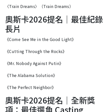
〈Train Dreams〉（Train Dreams）
奧斯卡2026提名｜最佳紀錄
長片
《Come See Me in the Good Light》
《Cutting Through the Rocks》
《Mr. Nobody Against Putin》
《The Alabama Solution》
《The Perfect Neighbor》
奧斯卡2026提名｜全新獎
項：最佳選角 Casting