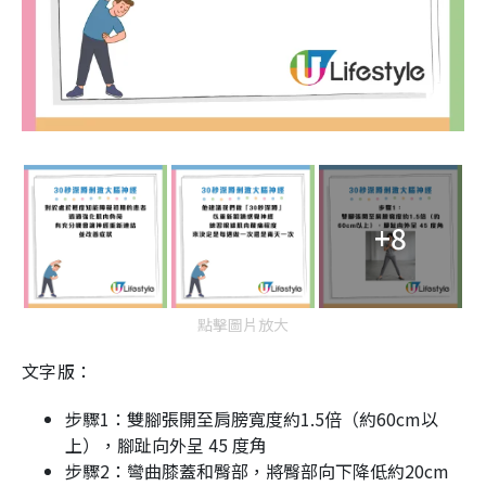
+8
點擊圖片放大
文字版：
步驟1：雙腳張開至肩膀寬度約1.5倍（約60cm以
上），腳趾向外呈 45 度角
步驟2：彎曲膝蓋和臀部，將臀部向下降低約20cm