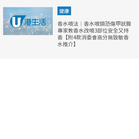
健康
香水噴法︱香水噴頸恐傷甲狀腺
專家教香水改噴3部位安全又持
香【附4款消委會高分無致敏香
水推介】