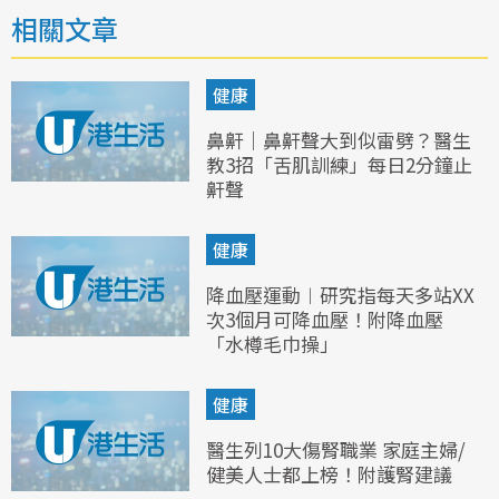
相關文章
健康
鼻鼾｜鼻鼾聲大到似雷劈？醫生
教3招「舌肌訓練」每日2分鐘止
鼾聲
健康
降血壓運動︱研究指每天多站XX
次3個月可降血壓！附降血壓
「水樽毛巾操」
健康
醫生列10大傷腎職業 家庭主婦/
健美人士都上榜！附護腎建議