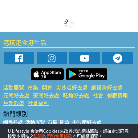
港玩港食港生活
活動展覽
市集
開倉
尖沙咀好去處
銅鑼灣好去處
元朗好去處
荃灣好去處
旺角好去處
社會
餐廳情報
戶外郊遊
社會福利
熱門類別
網民熱話
活動展覽
市集
開倉
尖沙咀好去處
銅鑼灣好去處
元朗好去處
荃灣好去處
旺角好去處
社會
U Lifestyle 會使用Cookies來改善您的網站體驗，請確定您同意
接受本網站之
私隱政策和使用條款
才可繼續瀏覽。
餐廳情報
戶外郊遊