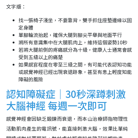
文字版：
找一張椅子淺坐，不要靠背，雙手抓住座墊邊緣以固
定身體
單腳輪流抬起，確保大腿到腳尖平舉與地面平行
將所有意識集中在大腿肌肉上，維持這個姿勢10秒
若將大腿前側的疼痛感分為十級，健康人士通常會感
受到五級以上的痛楚
如果感官程度在零至三級之間，有可能代表認知功能
或感覺神經已經出現衰退跡象，甚至有患上輕度知能
障礙的風險
認知障礙症｜30秒深蹲刺激
大腦神經 每週一次即可
感覺神經會因缺乏鍛鍊而衰退，而本山治療師指物理性
活動肌肉產生的電訊號，能直接刺激大腦，效果比單純