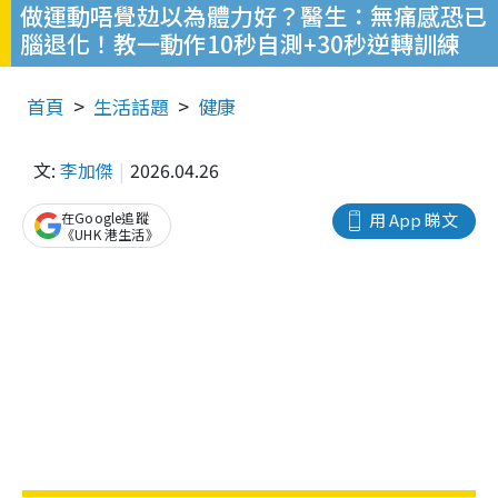
做運動唔覺攰以為體力好？醫生：無痛感恐已
腦退化！教一動作10秒自測+30秒逆轉訓練
首頁
生活話題
健康
文:
李加傑
2026.04.26
在Google追蹤
用 App 睇文
《UHK 港生活》