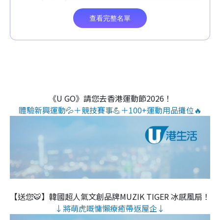
《U GO》請您去香港運動節2026！
體驗新興運動💦＋競技賽事💪＋100+運動用品攤位🔥
【送您🐯】韓國超人氣文創品牌MUZIK TIGER 冰感風扇！
↓將萌虎嘅慵懶療癒帶返屋企↓