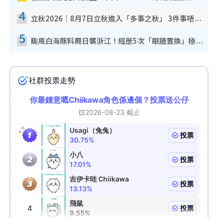
4
立秋2026｜8月7日立秋進入「多事之秋」 3件事唔做得！專家教6招開運 清枱頭／銀包納氣接好運
5
颱風白海豚料周日襲浙江！經歷5次「眼牆置換」極罕見 成登陸內地最長途颱風