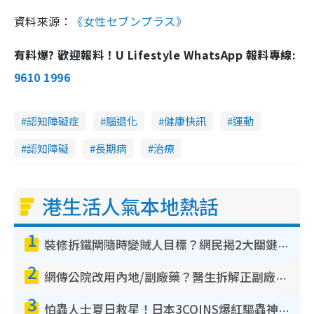
資料來源：
《女性セブンプラス》
有料爆? 歡迎報料！U Lifestyle WhatsApp 報料專線:
9610 1996
認知障礙症
腦退化
健康快訊
運動
認知障礙
長期病
治療
港生活人氣本地熱話
1
裝修拆鐵閘隨時變賊人目標？網民揭2大關鍵用途：裝新式等於白裝？附新舊鐵閘分別
2
網傳公院改用內地/副廠藥？醫生拆解正副廠分別 揭4類人換藥隨時出事
3
怕蟲人士夏日救星！日本3COINS爆紅驅蟲神器$45起 1招「全程免觸碰」輕鬆搞定小強