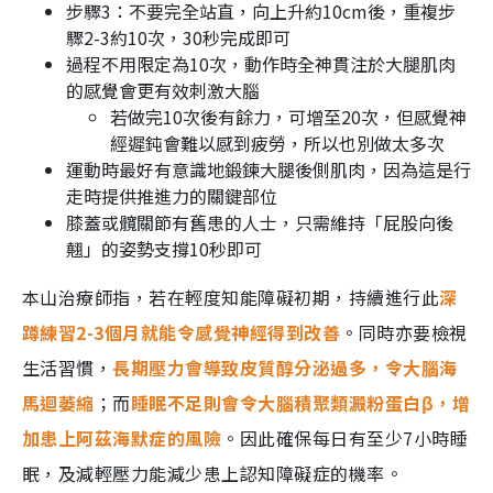
步驟3：不要完全站直，向上升約10cm後，重複步
驟2-3約10次，30秒完成即可
過程不用限定為10次，動作時全神貫注於大腿肌肉
的感覺會更有效刺激大腦
若做完10次後有餘力，可增至20次，但感覺神
經遲鈍會難以感到疲勞，所以也別做太多次
運動時最好有意識地鍛鍊大腿後側肌肉，因為這是行
走時提供推進力的關鍵部位
膝蓋或髖關節有舊患的人士，只需維持「屁股向後
翹」的姿勢支撐10秒即可
本山治療師指，若在輕度知能障礙初期，持續進行此
深
蹲練習2-3個月就能令感覺神經得到改善
。同時亦要檢視
生活習慣，
長期壓力會導致皮質醇分泌過多，令大腦海
馬迴萎縮
；而
睡眠不足則會令大腦積聚類澱粉蛋白β，增
加患上阿茲海默症的風險
。因此確保每日有至少7小時睡
眠，及減輕壓力能減少患上認知障礙症的機率。