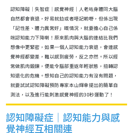
認知障礙｜失智症｜感覺神經｜人老咗身體同大腦
自然都會衰退，好易就攰或者唔記啲嘢，但係出現
「記性差、體力異常好」嘅情況，就要擔心自己係
咪認知能力下降喇！原來肌肉與大腦的連結比我們
想像中更緊密，如果一個人認知能力衰退，會連感
覺神經都變差，難以感到疲勞，反之亦然。所以經
常做肌肉鍛鍊，便能令腦部重返年輕狀態，扭轉認
知退化的危機。想知自己的認知能力有沒有問題，
就要試試認知障礙預防專家本山輝幸提出的簡單自
測法，以及進行能刺激感覺神經的30秒運動了！
認知障礙症｜認知能力與感
覺神經互相關連