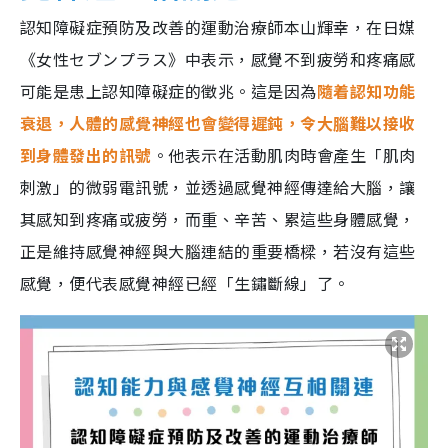
認知障礙症預防及改善的運動治療師本山輝幸，在日媒
《女性セブンプラス》中表示，感覺不到疲勞和疼痛感
可能是患上認知障礙症的徵兆。這是因為
隨着認知功能
衰退，人體的感覺神經也會變得遲鈍，令大腦難以接收
到身體發出的訊號
。他表示在活動肌肉時會產生「肌肉
刺激」的微弱電訊號，並透過感覺神經傳達給大腦，讓
其感知到疼痛或疲勞，而重、辛苦、累這些身體感覺，
正是維持感覺神經與大腦連結的重要橋樑，若沒有這些
感覺，便代表感覺神經已經「生鏽斷線」了。