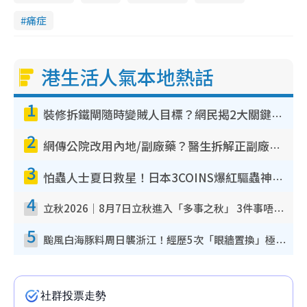
痛症
港生活人氣本地熱話
1
裝修拆鐵閘隨時變賊人目標？網民揭2大關鍵用途：裝新式等於白裝？附新舊鐵閘分別
2
網傳公院改用內地/副廠藥？醫生拆解正副廠分別 揭4類人換藥隨時出事
3
怕蟲人士夏日救星！日本3COINS爆紅驅蟲神器$45起 1招「全程免觸碰」輕鬆搞定小強
4
立秋2026｜8月7日立秋進入「多事之秋」 3件事唔做得！專家教6招開運 清枱頭／銀包納氣接好運
5
颱風白海豚料周日襲浙江！經歷5次「眼牆置換」極罕見 成登陸內地最長途颱風