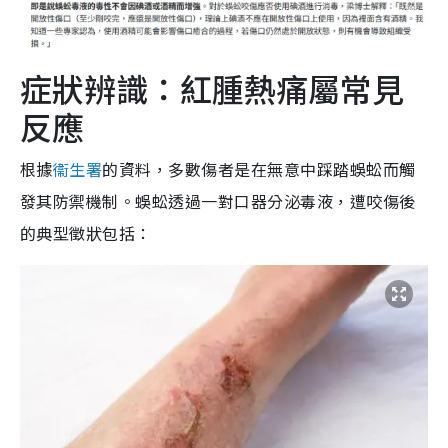
症狀辨識：紅腫熱痛屬常見
反應
根據
衞生署
的資料，多數傷者是在無意中踩踏蜈蚣而觸
發其防禦機制。蜈蚣透過一對口器分泌毒液，遭咬傷後
的典型徵狀包括：