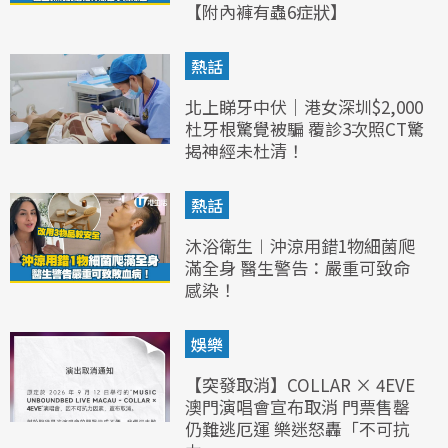
【附內褲有蟲6症狀】
熱話
北上睇牙中伏｜港女深圳$2,000
杜牙根驚覺被騙 覆診3次照CT驚
揭神經未杜清！
熱話
沐浴衛生︱沖涼用錯1物細菌爬
滿全身 醫生警告：嚴重可致命
感染！
娛樂
【突發取消】COLLAR × 4EVE
澳門演唱會宣布取消 門票售罄
仍難逃厄運 樂迷怒轟「不可抗