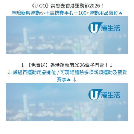
《U GO》請您去香港運動節2026！
體驗新興運動💦＋競技賽事💪＋100+運動用品攤位🔥
↓ 【免費送】香港運動節2026電子門票！↓
↓ 設過百運動用品攤位 / 可現場體驗多項新穎運動及觀賞
賽事🔥 ↓