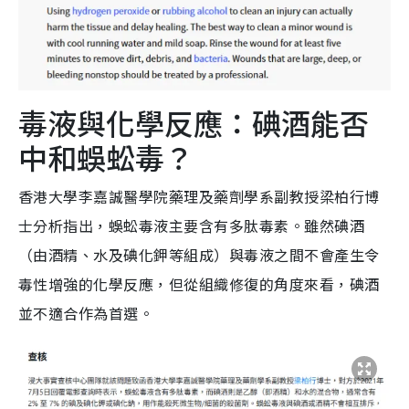
毒液與化學反應：碘酒能否
中和蜈蚣毒？
香港大學李嘉誠醫學院藥理及藥劑學系副教授梁柏行博
士分析指出，蜈蚣毒液主要含有多肽毒素。雖然碘酒
（由酒精、水及碘化鉀等組成）與毒液之間不會產生令
毒性增強的化學反應，但從組織修復的角度來看，碘酒
並不適合作為首選。