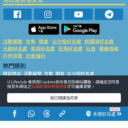
活動展覽
市集
開倉
尖沙咀好去處
銅鑼灣好去處
元朗好去處
荃灣好去處
旺角好去處
社會
餐廳情報
戶外郊遊
社會福利
熱門類別
網民熱話
活動展覽
市集
開倉
尖沙咀好去處
銅鑼灣好去處
元朗好去處
荃灣好去處
旺角好去處
社會
U Lifestyle 會使用Cookies來改善您的網站體驗，請確定您同意
接受本網站之
私隱政策和使用條款
才可繼續瀏覽。
餐廳情報
戶外郊遊
熱門標籤
我已閱讀及同意
#UGO搵好去處
#人氣活動推介
#美食社群熱話
#親子玩樂好去處
#ULifestyle應用程式
#限時搶
本週好去處
#UJetso禮物放送
#ULifestyle商戶中心
#著數
#網絡熱話