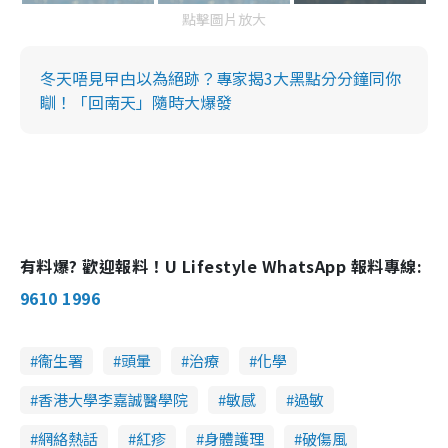
點擊圖片放大
冬天唔見曱甴以為絕跡？專家揭3大黑點分分鐘同你
瞓！「回南天」隨時大爆發
有料爆? 歡迎報料！U Lifestyle WhatsApp 報料專線:
9610 1996
衞生署
頭暈
治療
化學
香港大學李嘉誠醫學院
敏感
過敏
網絡熱話
紅疹
身體護理
破傷風