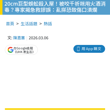
20cm巨型蜈蚣殺入屋！被咬千祈咪用火酒消
毒？專家揭急救謬誤：亂搽恐致傷口潰爛
首頁
生活話題
熱話
文:
陳嘉蕙
2026.03.06
在Google追蹤
用 App 睇文
《UHK 港生活》