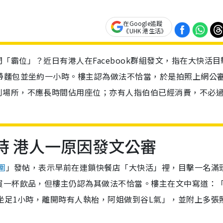
在Google追蹤
《UHK 港生活》
霸位」？近日有港人在Facebook群組發文，指在大快活目
帶麵包並坐約一小時。樓主認為做法不恰當，於是拍照上網公
利場所，不應長時間佔用座位；亦有人指伯伯已經消費，不必
時 港人一原因發文公審
圍
」發帖，表示早前在連鎖快餐店「大快活」裡，目擊一名滿
買一杯飲品，但樓主仍認為其做法不恰當。樓主在文中寫道：
坐足1小時，離開時有人執枱，阿姐做到谷L氣」，並附上多張