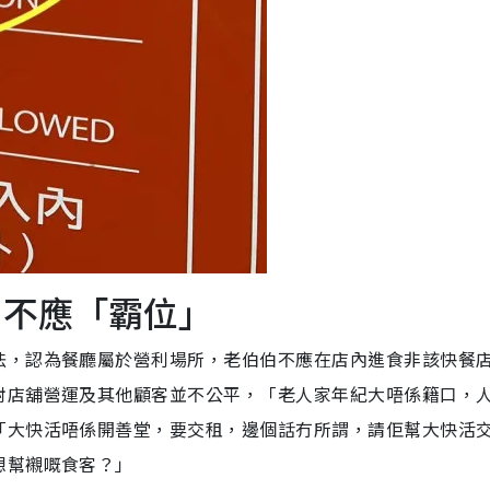
伯不應「霸位」
法，認為餐廳屬於營利場所，老伯伯不應在店內進食非該快餐
對店舖營運及其他顧客並不公平，「老人家年紀大唔係籍口，
「大快活唔係開善堂，要交租，邊個話冇所謂，請佢幫大快活
想幫襯嘅食客？」