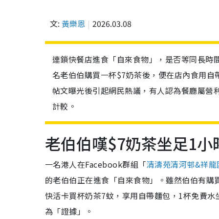
文:
黃樂恩
2026.03.08
連鎖快餐店進食「自來食物」，是否等同長時間「
名老伯伯購買一杯$7奶茶後，便在店內食用自
帖文曝光後引起網民熱議，有人認為餐廳屬營
計較。
老伯伯嘆$7奶茶坐足1小
一名港人在Facebook群組「
清濤苑清河邨&祥龍
的老伯伯正在進食「自來食物」。雖然伯伯有購
快活卡買杯奶茶7蚊，享用自帶麵包，1杯免費水
為「證據」。