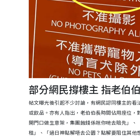
部分網民撐樓主 指老伯
帖文曝光後引起不少討論，有網民認同樓主的看
或飲品。亦有人指出，老伯伯長時間佔用座位，
開門口做生意架，集團蝕錢係咪你哋去賠先」、
租」、「過日神點解唔去公園？點解要阻住其他