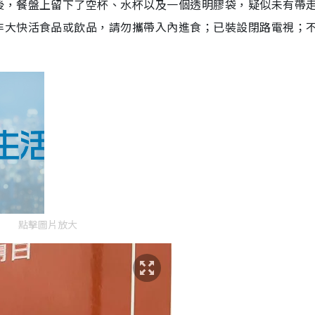
後，餐盤上留下了空杯、水杯以及一個透明膠袋，疑似未有帶
非大快活食品或飲品，請勿攜帶入內進食；已裝設閉路電視；
點擊圖片放大