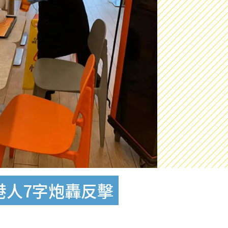
港人7字炮轟反擊