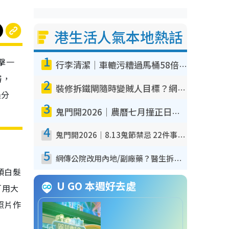
港生活人氣本地熱話
1
擊一
行李清潔｜車轆污糟過馬桶58倍！專家警告忌用酒精抹 教1招免污手除菌
審，
2
裝修拆鐵閘隨時變賊人目標？網民揭2大關鍵用途：裝新式等於白裝？附新舊鐵閘分別
過分
3
鬼門開2026｜農曆七月撞正日全食特別邪？專家警告切忌做一事！揭4大禁忌+2招保平安
4
鬼門開2026｜8.13鬼節禁忌 22件事唔做得！燒肉、刺身要少食？半夜勿吹口哨/打呢個電話
5
網傳公院改用內地/副廠藥？醫生拆解正副廠分別 揭4類人換藥隨時出事
頭白髮
U GO 本週好去處
「用大
照片作