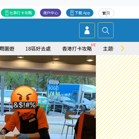
社群打卡攻略
商戶中心
下載 App
繁
简
周圍遊
18區好去處
香港打卡攻略
主題特集