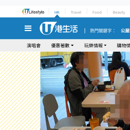
HK
Travel
Food
Beauty
熱門關鍵字：
公屋
演唱會
優惠著數
玩樂情報
購物