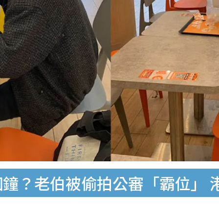
個鐘？老伯被偷拍公審「霸位」 