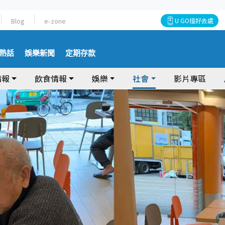
Blog
e-zone
U GO搵好去處
熱話
娛樂新聞
定期存款
情報
飲食情報
娛樂
社會
影片專區