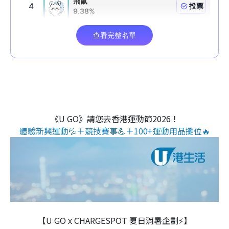
《U GO》請您去香港運動節2026！
體驗新興運動💦＋競技賽事💪＋100+運動用品攤位🔥
【U GO x CHARGESPOT 夏日消暑企劃⚡】