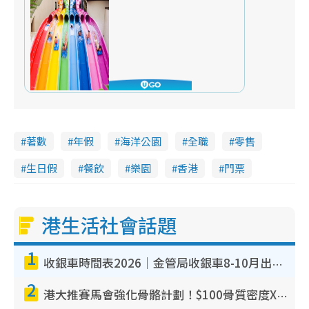
著數
年假
海洋公園
全職
零售
生日假
餐飲
樂園
香港
門票
港生活社會話題
1
收銀車時間表2026｜金管局收銀車8-10月出沒
2
港大推賽馬會強化骨骼計劃！$100骨質密度X光檢