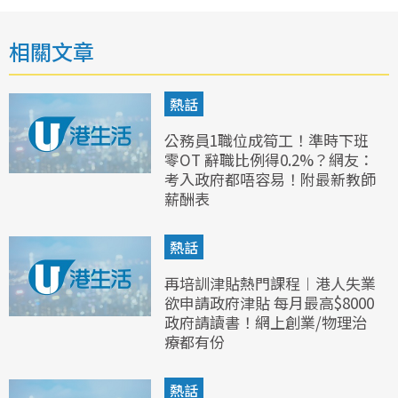
相關文章
熱話
公務員1職位成筍工！準時下班
零OT 辭職比例得0.2%？網友：
考入政府都唔容易！附最新教師
薪酬表
熱話
再培訓津貼熱門課程︱港人失業
欲申請政府津貼 每月最高$8000
政府請讀書！網上創業/物理治
療都有份
熱話