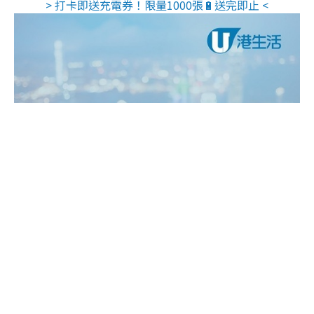
> 打卡即送充電券！限量1000張🔋送完即止 <