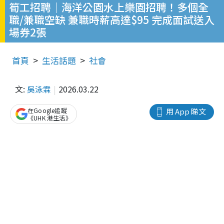
筍工招聘｜海洋公園水上樂園招聘！多個全
職/兼職空缺 兼職時薪高達$95 完成面試送入
場券2張
首頁
生活話題
社會
文:
吳泳霖
2026.03.22
在Google追蹤
用 App 睇文
《UHK 港生活》