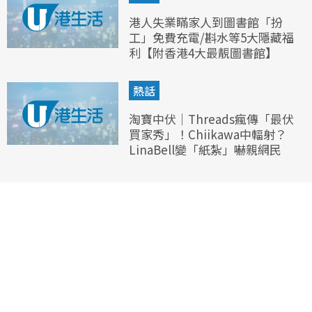
港人失業瞞家人到圖書館「扮
工」免費充電/斟水等5大隱藏福
利【附香港4大最靚圖書館】
熱話
淘寶中伏｜Threads瘋傳「最伏
買家秀」！Chiikawa中輻射？
LinaBell變「紙紮」嚇親網民