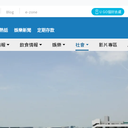
Blog
e-zone
U GO搵好去處
熱話
娛樂新聞
定期存款
情報
飲食情報
娛樂
社會
影片專區