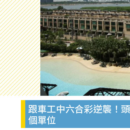
跟車工中六合彩逆襲！頭獎
個單位