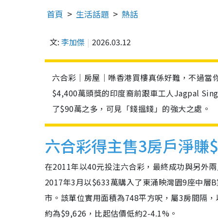
首頁
生活話題
熱話
文:
李加傑
2026.03.12
六合彩｜房屋｜喺香港買樓真係好難，不過當你
$4,400萬頭獎的印度裔前跟車工人Jagpal 
了$90萬之多，可見「錢搵錢」的強大之處。
六合彩得主售3房戶淨賺$
在2011年以40元投注六合彩，最終成功與另外兩人
2017年3月以$633萬購入了東涌映灣園9座
市。該單位實用面積為748平方呎，屬3房間隔，以
約為$9,626，比起估價低約2-4.1%。