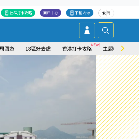
社群打卡攻略
商戶中心
下載 App
繁
简
周圍遊
18區好去處
香港打卡攻略
主題特集