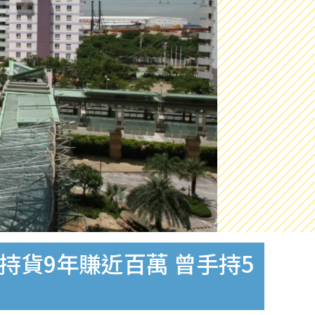
持貨9年賺近百萬 曾手持5