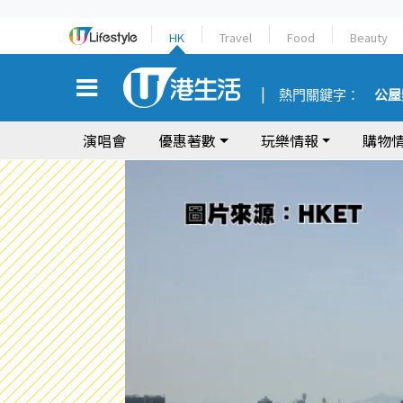
HK
Travel
Food
Beauty
熱門關鍵字：
公屋
演唱會
優惠著數
玩樂情報
購物