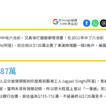
在Google追蹤
《UHK 港生活》
中咗六合彩，又真係打跛腳都唔使憂！在2011年中了六合彩
Singh(阿星)，近日就以$720萬出售了東涌映灣園一個3房戶，帳
87萬
瓜分逾億頭獎的印度裔前跟車工人Jagpal Singh(阿星)，曾
中層B室，當時未見有按揭記錄，所以很大程度上是以「一筆過」的
銀行估價，其估值為$735-751萬，不過最終以$720萬易手