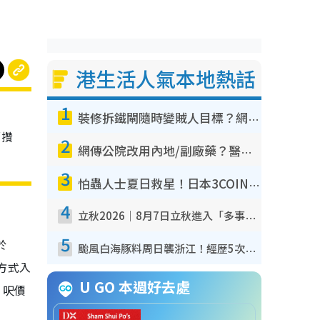
港生活人氣本地熱話
1
裝修拆鐵閘隨時變賊人目標？網民揭2大關鍵用途：裝新式等於白裝？附新舊鐵閘分別
面攢
2
網傳公院改用內地/副廠藥？醫生拆解正副廠分別 揭4類人換藥隨時出事
3
怕蟲人士夏日救星！日本3COINS爆紅驅蟲神器$45起 1招「全程免觸碰」輕鬆搞定小強
4
立秋2026｜8月7日立秋進入「多事之秋」 3件事唔做得！專家教6招開運 清枱頭／銀包納氣接好運
5
於
颱風白海豚料周日襲浙江！經歷5次「眼牆置換」極罕見 成登陸內地最長途颱風
方式入
U GO 本週好去處
，呎價