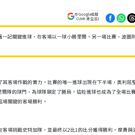
在Google追蹤
《UHK 港生活》
藉一記關鍵進球，在客場以一球小勝里爾。另一場比賽，波圖
現了其客場作戰的實力。比賽的唯一進球出現在下半場，奧利屈
里爾隊的球門，為球隊鎖定了勝局。這粒進球也成為了全場比
這場關鍵的客場勝利。
在客場挑戰史特加隊，並最終以2比1的比分獲得勝利。摩費與