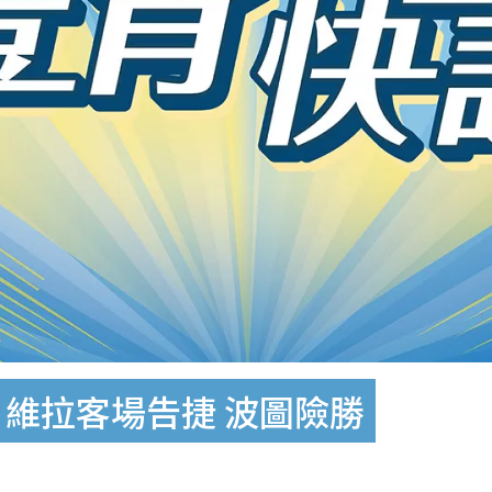
：維拉客場告捷 波圖險勝