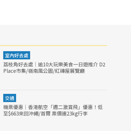
室內好去處
荔枝角好去處｜逾10大玩樂美食一日遊推介 D2
Place市集/嶺南風公園/紅磚屋展覽廳
交通
機票優惠｜香港航空「週二激賞飛」優惠！低
至$663來回沖繩/首爾 票價連23kg行李