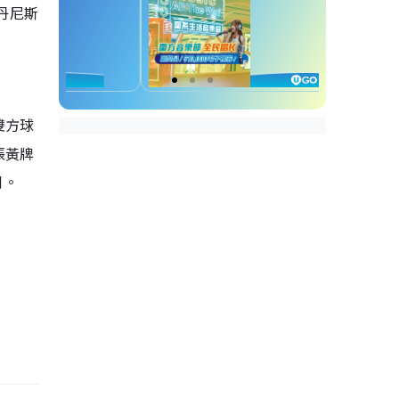
丹尼斯
雙方球
張黃牌
利。