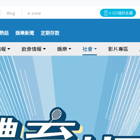
Blog
e-zone
U GO搵好去處
熱話
娛樂新聞
定期存款
情報
飲食情報
娛樂
社會
影片專區