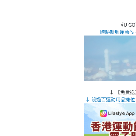
《U G
體驗新興運動💦
↓ 【免費送
↓ 設過百運動用品攤位 