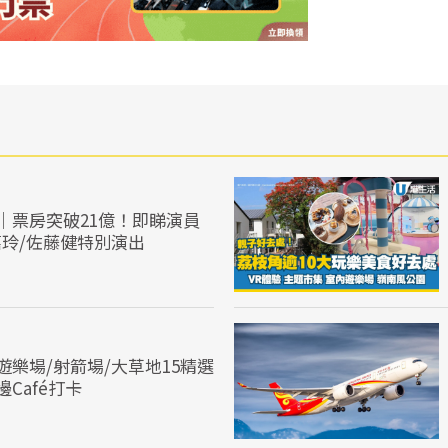
｜票房突破21億！即睇演員
嘉玲/佐藤健特別演出
樂場/射箭場/大草地15精選
Café打卡