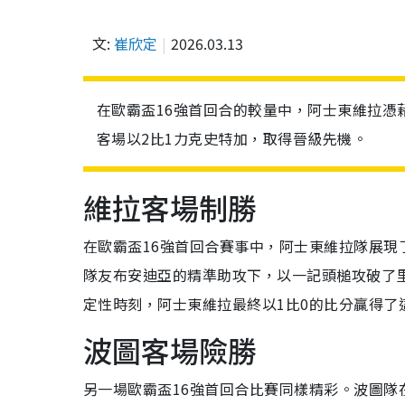
文:
崔欣定
2026.03.13
在歐霸盃16強首回合的較量中，阿士東維拉憑
客場以2比1力克史特加，取得晉級先機。
維拉客場制勝
在歐霸盃16強首回合賽事中，阿士東維拉隊展
隊友布安迪亞的精準助攻下，以一記頭槌攻破了
定性時刻，阿士東維拉最終以1比0的比分贏得了
波圖客場險勝
另一場歐霸盃16強首回合比賽同樣精彩。波圖隊