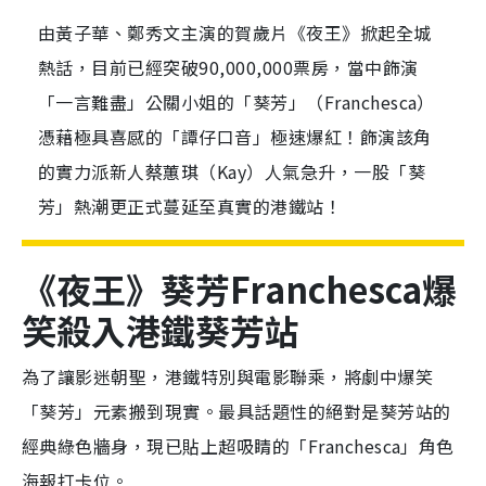
由黃子華、鄭秀文主演的賀歲片《夜王》掀起全城
熱話，目前已經突破90,000,000票房，當中飾演
「一言難盡」公關小姐的「葵芳」（Franchesca）
憑藉極具喜感的「譚仔口音」極速爆紅！飾演該角
的實力派新人蔡蕙琪（Kay）人氣急升，一股「葵
芳」熱潮更正式蔓延至真實的港鐵站！
《夜王》葵芳Franchesca
爆
笑殺入港鐵葵芳站
為了讓影迷朝聖，港鐵特別與電影聯乘，將劇中爆笑
「葵芳」元素搬到現實。最具話題性的絕對是葵芳站的
經典綠色牆身，現已貼上超吸睛的「Franchesca」角色
海報打卡位。