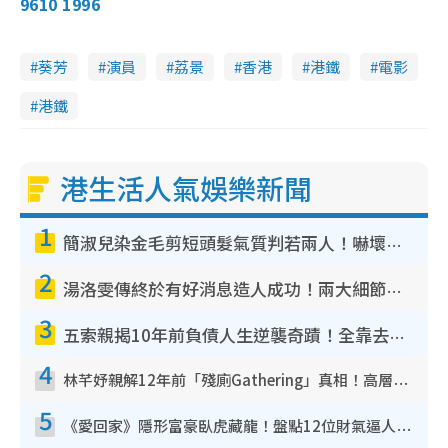
9610 1996
葵芳
演員
荔景
香港
港鐵
電影
港鐵
港生活人氣娛樂新聞
1
簡淑兒染金毛剪短頭髮氣質判若兩人！嚇壞老公麥大力都認唔出：「你做咩事？」
2
湯洛雯傳終於有好消息造人成功！兩大細節曝孕味極濃惹猜測：大肚婆先會咁！
3
五索親揭10年前負債人生逆襲奇蹟！全靠去一地方轉運後即遇上馬先生
4
林芊妤親解12年前「殘廁Gathering」真相！高層解約一句話重創尊嚴至今拒返TVB
5
《愛回家》隱形富豪臥虎藏龍！盤點12位財氣逼人的有錢藝人：呢位靚女3億身家唔憂做