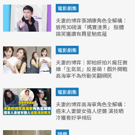
電影劇集
夫妻的博弈張頴康角色全解構：
狠甩30磅演「媽寶渣男」 肢體
搞笑獲讚有周星馳底蘊
電影劇集
夫妻的博弈｜郭柏妍拍片瘋狂撒
嬌「生氣氣」反差萌！戲外開戰
高海寧不為所動笑翻網民
電影劇集
夫妻的博弈高海寧角色全解構：
癌末人妻變女強人逆襲 演技晒
冷獲看好爭視后
娛樂