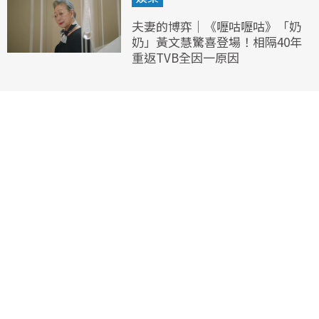
夫妻的博弈｜《嚦咕嚦咕》「奶
奶」黃文慧驚喜登場！相隔40年
重返TVB全因一原因