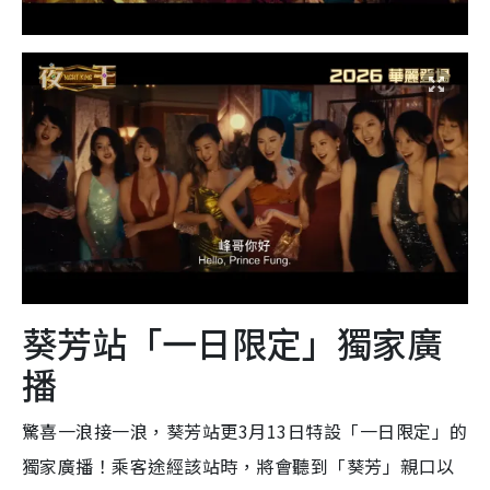
葵芳站「一日限定」獨家廣
播
驚喜一浪接一浪，葵芳站更3月13日特設「一日限定」的
獨家廣播！乘客途經該站時，將會聽到「葵芳」親口以