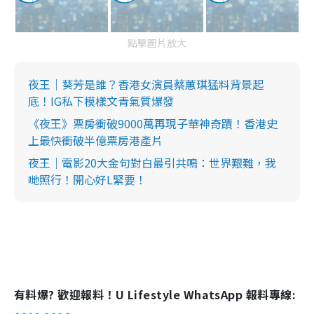
點擊圖片放大
夜王｜葵芳是誰？香港女演員蔡蕙琪猛料背景起
底！IG私下模樣文青氣質爆發
《夜王》票房衝破9000萬再現子華神奇蹟！香港史
上最快衝破半億票房港產片
夜王｜電影20大金句對白最引共鳴：世界艱難，我
哋照行！開心好L緊要！
有料爆? 歡迎報料！U Lifestyle WhatsApp 報料專線: