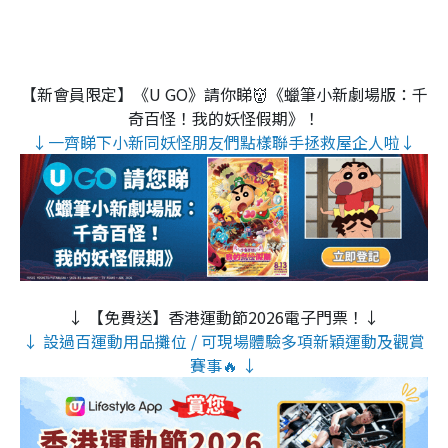
【新會員限定】《U GO》請你睇👹《蠟筆小新劇場版：千
奇百怪！我的妖怪假期》！
↓一齊睇下小新同妖怪朋友們點樣聯手拯救屋企人啦↓
↓ 【免費送】香港運動節2026電子門票！↓
↓ 設過百運動用品攤位 / 可現場體驗多項新穎運動及觀賞
賽事🔥 ↓