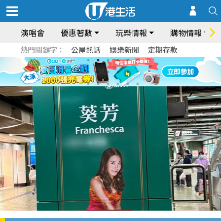
演唱會
優惠著數
玩樂情報
購物情報
熱門關鍵字：
公屋熱話
娛樂新聞
定期存款