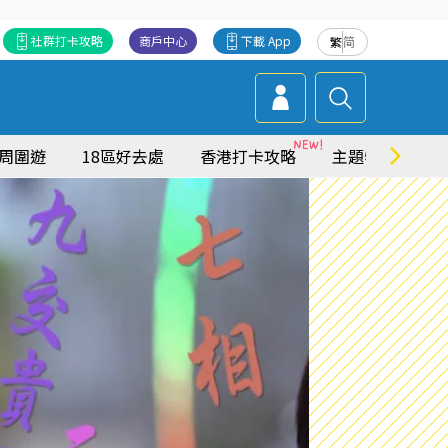
社群打卡攻略
商戶中心
下載 App
繁
简
周圍遊
18區好去處
香港打卡攻略
主題特集