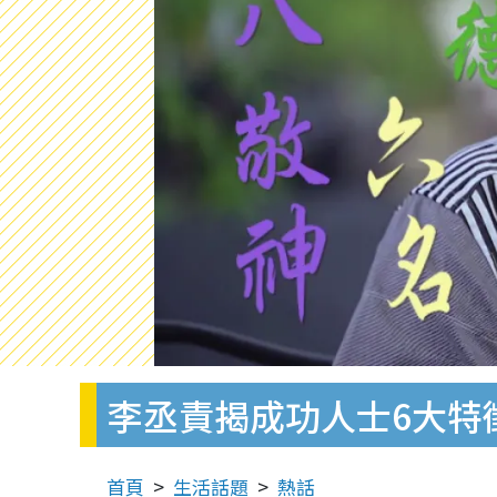
李丞責揭成功人士6大特
首頁
生活話題
熱話