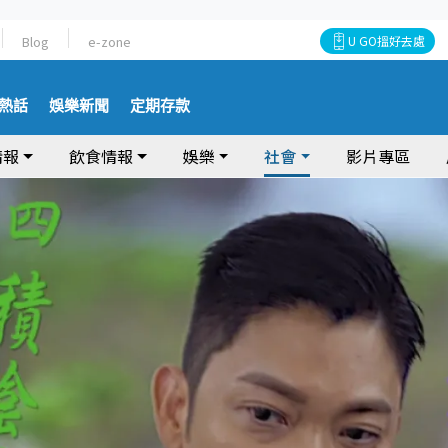
Blog
e-zone
U GO搵好去處
熱話
娛樂新聞
定期存款
情報
飲食情報
娛樂
社會
影片專區