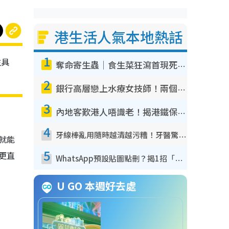
港生活人氣本地熱話
1
往具
奪命寄生蟲｜食生菜狂瀉首現死者！疫潮惡化錄1.8萬宗病例 揭洗菜3大謬誤
2
銀行高層戀上水療女技師！兩個月借128萬驚覺「沉船」沉落火海 揭背後疑似邪教操控賣淫
3
內地客歎港人唔識老！揭港鐵保鮮級冷氣 港人求放過：咪投訴
4
牙線棒亂用隨時越清越污糟！牙醫驚揭盲目過戶細菌恐致蛀牙：呢種先係日常真保養
就能
5
更直
WhatsApp預設貼圖點刪？揭1招「反向操作」還原簡潔介面 附3步實測教學
U GO 本週好去處