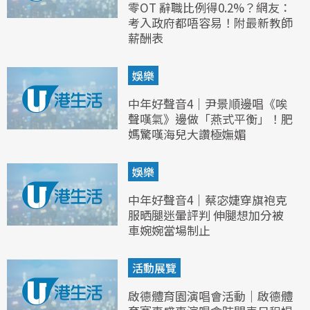
零OT 辭職比例得0.2%？網友：
考入政府都唔容易！附最新教師
薪酬表
娛樂
中年好聲音4｜尹景順邊唱《唉
聲嘆氣》邊做「燕式平衡」！肥
媽驚嘆海兒大讚極嫵媚
娛樂
中年好聲音4｜蔡宓婕穿旗袍克
服晒腿迷暈評判 伸腿想加分被
車婉婉當場制止
活動展覽
啟德體育園演唱會活動｜啟德體