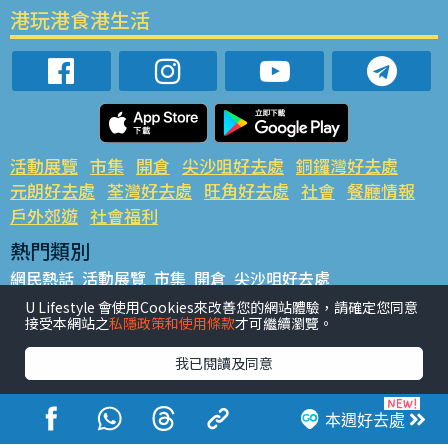
港玩港食港生活
活動展覽
市集
開倉
尖沙咀好去處
銅鑼灣好去處
元朗好去處
荃灣好去處
旺角好去處
社會
餐廳情報
戶外郊遊
社會福利
熱門類別
網民熱話
活動展覽
市集
開倉
尖沙咀好去處
銅鑼灣好去處
元朗好去處
荃灣好去處
旺角好去處
社會
U Lifestyle 會使用Cookies來改善您的網站體驗，請確定您同意
接受本網站之
私隱政策和使用條款
才可繼續瀏覽。
餐廳情報
戶外郊遊
熱門標籤
我已閱讀及同意
#UGO搵好去處
#人氣活動推介
#美食社群熱話
#親子玩樂好去處
#ULifestyle應用程式
#限時搶
本週好去處
#UJetso禮物放送
#ULifestyle商戶中心
#著數
#網絡熱話