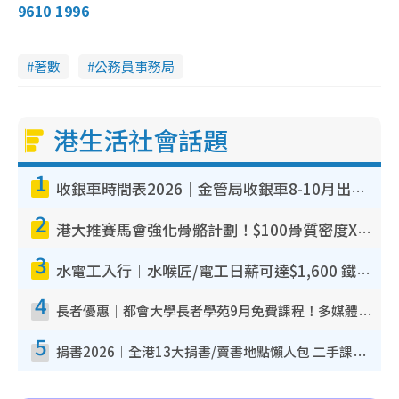
9610 1996
著數
公務員事務局
港生活社會話題
1
收銀車時間表2026｜金管局收銀車8-10月出沒地點+時間！無須手續費！硬幣免費轉現鈔或增值至八達通
2
港大推賽馬會強化骨骼計劃！$100骨質密度X光檢查 完成免費運動訓練送超市禮券！附參加資格
3
水電工入行︱水喉匠/電工日薪可達$1,600 鐵飯碗職業難被AI取代！附薪酬參考＋入行考牌途徑
4
長者優惠｜都會大學長者學苑9月免費課程！多媒體/微電影創作/網絡安全 附報名方法教學
5
捐書2026︱全港13大捐書/賣書地點懶人包 二手課本最高$150＋舊書換免費咖啡/戲票