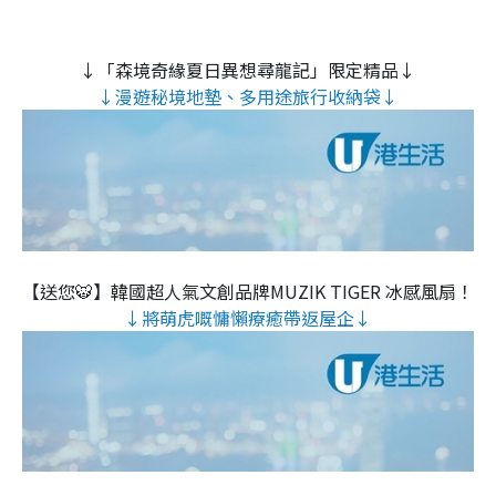
↓「森境奇緣夏日異想尋龍記」限定精品↓
↓漫遊秘境地墊、多用途旅行收納袋↓
【送您🐯】韓國超人氣文創品牌MUZIK TIGER 冰感風扇！
↓將萌虎嘅慵懶療癒帶返屋企↓