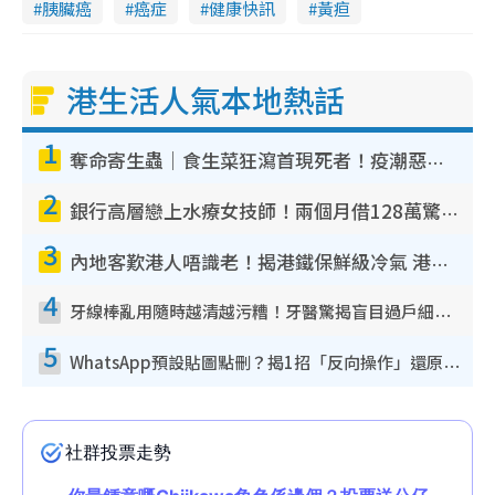
胰臟癌
癌症
健康快訊
黃疸
港生活人氣本地熱話
1
奪命寄生蟲｜食生菜狂瀉首現死者！疫潮惡化錄1.8萬宗病例 揭洗菜3大謬誤
2
銀行高層戀上水療女技師！兩個月借128萬驚覺「沉船」沉落火海 揭背後疑似邪教操控賣淫
3
內地客歎港人唔識老！揭港鐵保鮮級冷氣 港人求放過：咪投訴
4
牙線棒亂用隨時越清越污糟！牙醫驚揭盲目過戶細菌恐致蛀牙：呢種先係日常真保養
5
WhatsApp預設貼圖點刪？揭1招「反向操作」還原簡潔介面 附3步實測教學