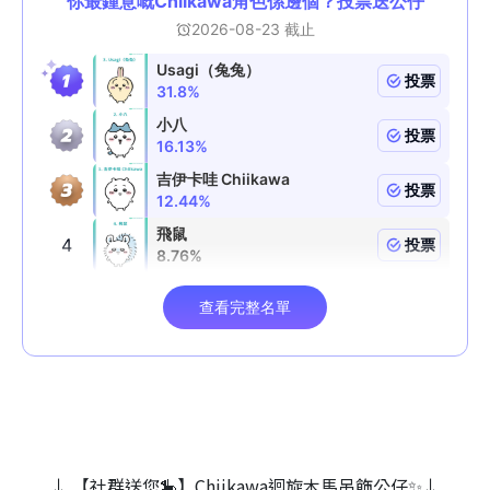
↓ 【社群送您🎠】Chiikawa迴旋木⾺吊飾公仔✨↓