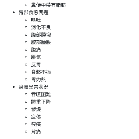
糞便中帶有脂肪
胃部食慾問題
嘔吐
消化不良
腹部腫塊
腹部腫脹
腹痛
脹氣
反胃
食慾不振
胃灼熱
身體異常狀況
吞嚥困難
體重下降
發燒
疲倦
痕癢
背痛