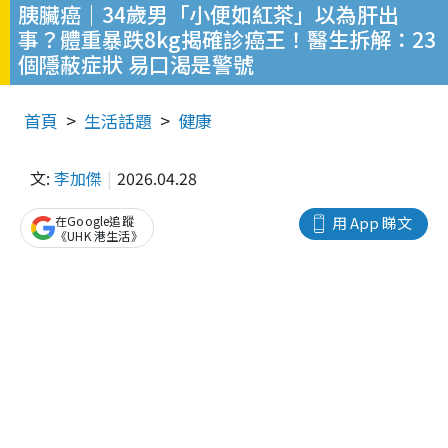
胰臟癌｜34歲男「小便如紅茶」以為肝出
事？體重暴跌8kg揭確診癌王！醫生拆解：23
個隱蔽症狀 易口渴是警號
首頁
生活話題
健康
文:
李加傑
2026.04.28
在Google追蹤
用 App 睇文
《UHK 港生活》