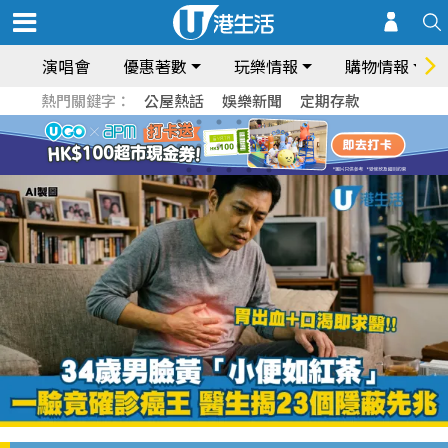
演唱會
優惠著數
玩樂情報
購物情報
熱門關鍵字：
公屋熱話
娛樂新聞
定期存款