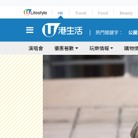
HK
Travel
Food
Beauty
熱門關鍵字：
公屋
演唱會
優惠著數
玩樂情報
購物