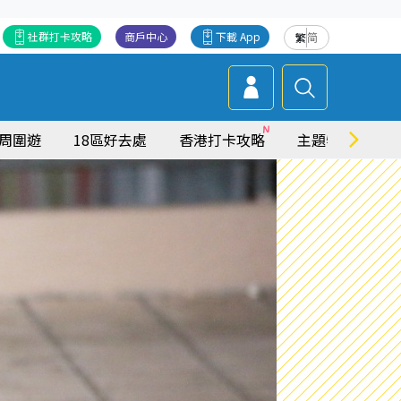
社群打卡攻略
商戶中心
下載 App
繁
简
周圍遊
18區好去處
香港打卡攻略
主題特集