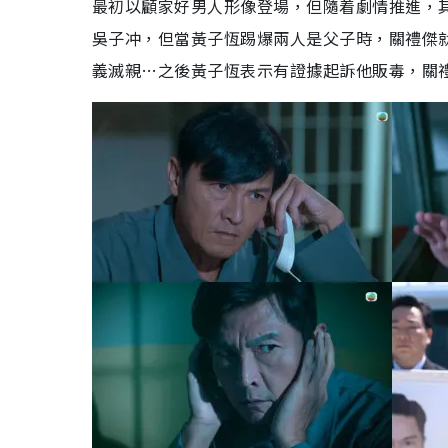
最初以顧家好男人形像登場，但隨着劇情推進，
吳子冲，但當黃子恆踢爆兩人是父子時，關禮傑
義滅親…之後黃子恆表示有證據起訴他販毒，關