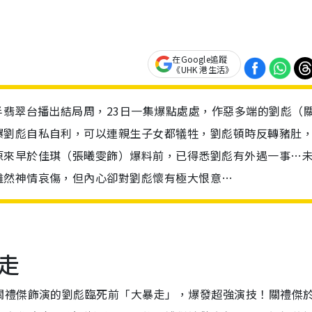
在Google追蹤
《UHK 港生活》
半翡翠台播出結局周，23日一集爆點處處，作惡多端的劉彪（
爆劉彪自私自利，可以連親生子女都犠牲，劉彪頓時反轉豬肚
原來早於佳琪（張曦雯飾）爆料前，已得悉劉彪有外遇一事…
雖然神情哀傷，但內心卻對劉彪懷有極大恨意…
走
關禮傑飾演的劉彪臨死前「大暴走」，爆發超強演技！關禮傑