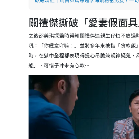
臥底嬌娃｜馬貫東驚爆是李海銅秘密男友！一句
關禮傑撕破「愛妻假面具
之後邵美琪探監時得知關禮傑連親生仔也不放過
吼：「你鍾意吖嘛！」並將多年來被指「食軟飯
時，在獄中全程都表現得提心吊膽兼疑神疑鬼，
船」，可惜子冲未有心軟…