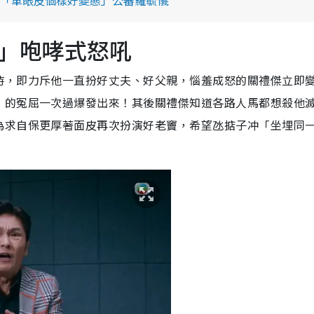
「單眼皮個樣好變態」公審羅毓儀
」咆哮式怒吼
時，即力斥他一直扮好丈夫、好父親，惱羞成怒的關禮傑立即
」的冤屈一次過爆發出來！其後關禮傑知道各路人馬都想殺他
為求自保更厚著面皮再次扮演好老竇，希望氹掂子冲「坐埋同