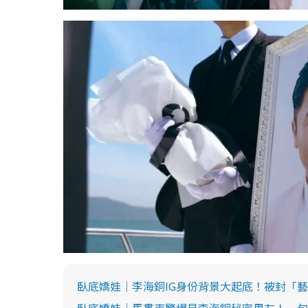
臥底嬌娃｜李海銅IG身份背景大起底！被封「藝訓