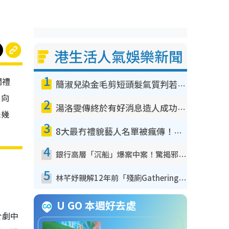
港生活人氣娛樂新聞
1
關禮
簡淑兒染金毛剪短頭髮氣質判若兩人！嚇壞老公麥大力都認唔出：「你做咩事？」
，向
2
湯洛雯傳終於有好消息造人成功！兩大細節曝孕味極濃惹猜測：大肚婆先會咁！
未幾
3
8大最冇禮貌藝人名單被瘋傳！網民揭發明星真面目 一致數臭呢位係無品天花板？
4
銀行高層「沉船」爆案中案！驚揭邪教洗腦操控賣淫被吞600萬 幕後黑手講多錯多
5
林芊妤親解12年前「殘廁Gathering」真相！高層解約一句話重創尊嚴至今拒返TVB
U GO 本週好去處
於劇中