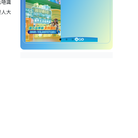
話唔識
證人大