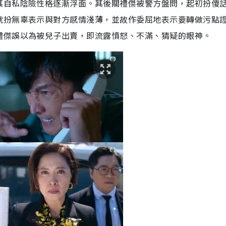
其自私陰險性格逐漸浮面。其後關禮傑被警方盤問，起初扮傻
就扮無辜表示與對方感情淺薄，並故作委屈地表示要轉做污點
禮傑誤以為被兒子出賣，即流露憤怒、不滿、猜疑的眼神。