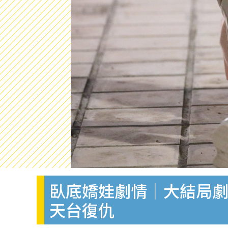
臥底嬌娃劇情｜大結局劇透
天台復仇