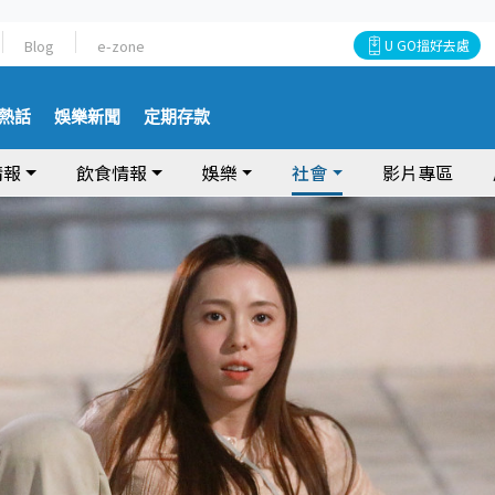
Blog
e-zone
U GO搵好去處
熱話
娛樂新聞
定期存款
情報
飲食情報
娛樂
社會
影片專區