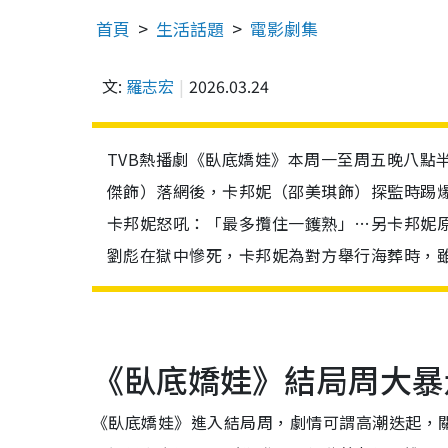
首頁
生活話題
電影劇集
文:
羅志宏
2026.03.24
TVB熱播劇《臥底嬌娃》本周一至周五晚八點
傑飾）落網後，卡邦妮（邵美琪飾）探監時踢
卡邦妮怒吼：「最多攬住一鑊熟」…另卡邦妮
劉彪在獄中慘死，卡邦妮為對方舉行海葬時，
《臥底嬌娃》結局周大暴
《臥底嬌娃》進入結局周，劇情可謂高潮迭起，