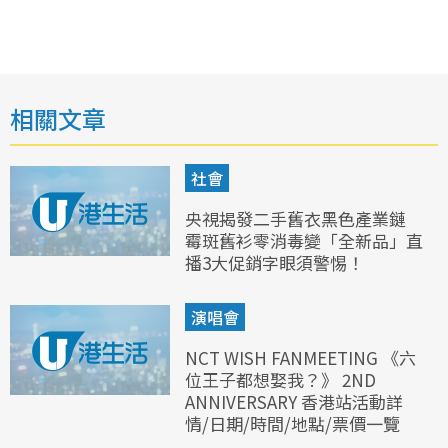
相關文章
社會
央視揭發二手舊衣黑色產業鏈
霉斑舊衫零消毒變「全新品」直
播3大促銷字眼須警惕！
演唱會
NCT WISH FANMEETING 《六
位王子都想娶我？》 2ND
ANNIVERSARY 香港站活動詳
情/日期/時間/地點/票價一覽