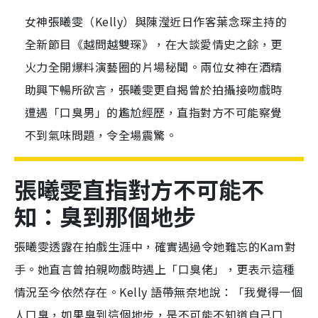
女神張曦雯（Kelly）與陳瀅近日作客葉念琛主持的
全新節目《越問越雙琛》，在大談愛情史之餘，更
火力全開爆料演藝圈的片場秘聞。兩位女神在酒精
助興下暢所欲言，張曦雯更自揭曾於拍攝接吻戲時
遭遇「口臭男」的尷尬經歷，直指對方不可能察覺
不到氣味問題，令全場震驚。
張曦雯直指對方不可能不
知：臭到那個地步
張曦雯透露在拍戲生涯中，確實遇過令她難忘的Kam對
手。她直言曾拍親吻戲時遇上「口臭佬」，更表示這種
情況至今依然存在。Kelly 語帶無奈地說：「我覺得一個
人口臭，如果臭到這個地步，是不可能不知道自己口