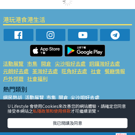
港玩港食港生活
活動展覽
市集
開倉
尖沙咀好去處
銅鑼灣好去處
元朗好去處
荃灣好去處
旺角好去處
社會
餐廳情報
戶外郊遊
社會福利
熱門類別
網民熱話
活動展覽
市集
開倉
尖沙咀好去處
銅鑼灣好去處
元朗好去處
荃灣好去處
旺角好去處
社會
U Lifestyle 會使用Cookies來改善您的網站體驗，請確定您同意
接受本網站之
私隱政策和使用條款
才可繼續瀏覽。
餐廳情報
戶外郊遊
熱門標籤
我已閱讀及同意
#UGO搵好去處
#人氣活動推介
#美食社群熱話