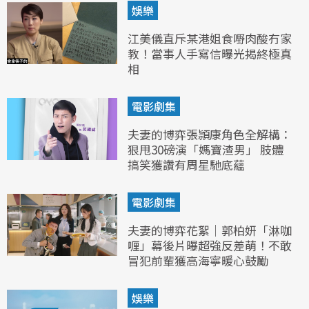
娛樂
江美儀直斥某港姐食嘢肉酸冇家
教！當事人手寫信曝光揭終極真
相
電影劇集
夫妻的博弈張頴康角色全解構：
狠甩30磅演「媽寶渣男」 肢體
搞笑獲讚有周星馳底蘊
電影劇集
夫妻的博弈花絮｜郭柏妍「淋咖
喱」幕後片曝超強反差萌！不敢
冒犯前輩獲高海寧暖心鼓勵
娛樂