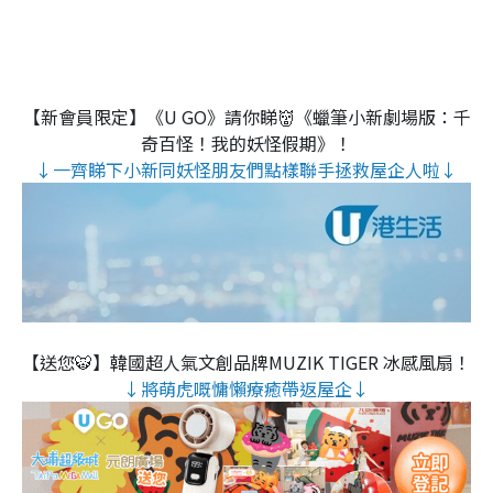
【新會員限定】《U GO》請你睇👹《蠟筆小新劇場版：千
奇百怪！我的妖怪假期》！
↓一齊睇下小新同妖怪朋友們點樣聯手拯救屋企人啦↓
【送您🐯】韓國超人氣文創品牌MUZIK TIGER 冰感風扇！
↓將萌虎嘅慵懶療癒帶返屋企↓