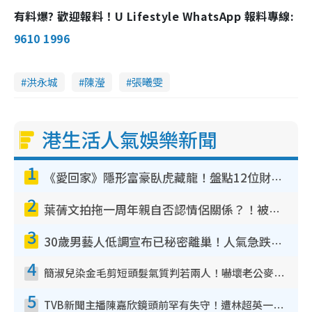
有料爆? 歡迎報料！U Lifestyle WhatsApp 報料專線:
9610 1996
洪永城
陳瀅
張曦雯
港生活人氣娛樂新聞
1
《愛回家》隱形富豪臥虎藏龍！盤點12位財氣逼人的有錢藝人：呢位靚女3億身家唔憂做
2
葉蒨文拍拖一周年親自否認情侶關係？！被質疑感情造假竟稱GM「普通同事」
3
30歲男藝人低調宣布已秘密離巢！人氣急跌變失蹤人口︰「這幾年過得並不容易」
4
簡淑兒染金毛剪短頭髮氣質判若兩人！嚇壞老公麥大力都認唔出：「你做咩事？」
5
TVB新聞主播陳嘉欣鏡頭前罕有失守！遭林超英一句說話突襲嚇親當場大笑