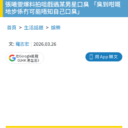
張曦雯爆料拍咀戲遇某男星口臭 「臭到咁嘅
地步係冇可能唔知自己口臭」
首頁
生活話題
娛樂
文:
羅志宏
2026.03.26
在Google追蹤
用 App 睇文
《UHK 港生活》