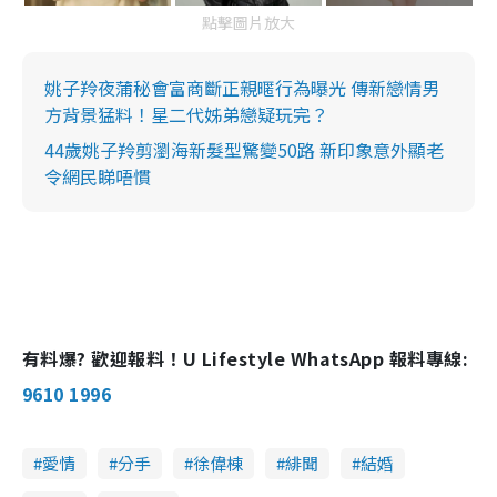
點擊圖片放大
姚子羚夜蒲秘會富商斷正親暱行為曝光 傳新戀情男
方背景猛料！星二代姊弟戀疑玩完？
44歲姚子羚剪瀏海新髮型驚變50路 新印象意外顯老
令網民睇唔慣
有料爆? 歡迎報料！U Lifestyle WhatsApp 報料專線:
9610 1996
愛情
分手
徐偉棟
緋聞
結婚