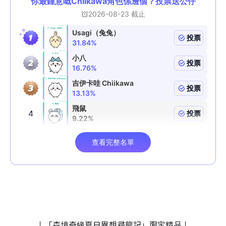
↓「森境奇緣夏日異想尋龍記」限定精品↓