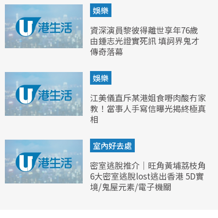
娛樂
資深演員黎彼得離世享年76歲
由鍾志光證實死訊 填詞界鬼才
傳奇落幕
娛樂
江美儀直斥某港姐食嘢肉酸冇家
教！當事人手寫信曝光揭終極真
相
室內好去處
密室逃脫推介｜旺角黃埔荔枝角
6大密室逃脫lost逃出香港 5D實
境/鬼屋元素/電子機關