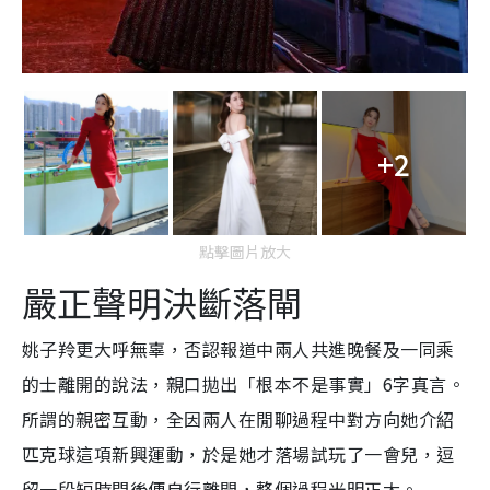
+2
點擊圖片放大
嚴正聲明決斷落閘
姚子羚更大呼無辜，否認報道中兩人共進晚餐及一同乘
的士離開的說法，
親口拋出「根本不是事實」6字真言。
所謂的親密互動，全因兩人在閒聊過程中對方向她介紹
匹克球這項新興運動，於是她才落場試玩了一會兒，逗
留一段短時間後便自行離開，整個過程光明正大。