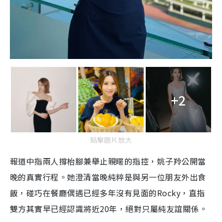
+2
點擊圖片放大
報道中指兩人撐枱腳兼舉止親暱的指控，姚子羚公開當
晚的真實行程。她澄清當晚純粹是與另一位朋友外出食
飯，碰巧在餐廳偶遇已經多年沒有見面的Rocky，直指
雙方其實早已經認識將近20年，絕對只屬純友誼關係。