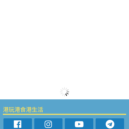
港玩港食港生活