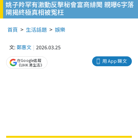
姚子羚罕有激動反擊秘會富商緋聞 親曝6字落
閘揭終極真相被冤枉
首頁
生活話題
娛樂
文:
鄭惠文
2026.03.25
在Google追蹤
用 App 睇文
《UHK 港生活》