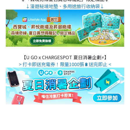
↓漫遊秘境地墊、多用途旅行收納袋↓
【U GO x CHARGESPOT 夏日消暑企劃⚡】
> 打卡即送充電券！限量1000張🔋送完即止 <