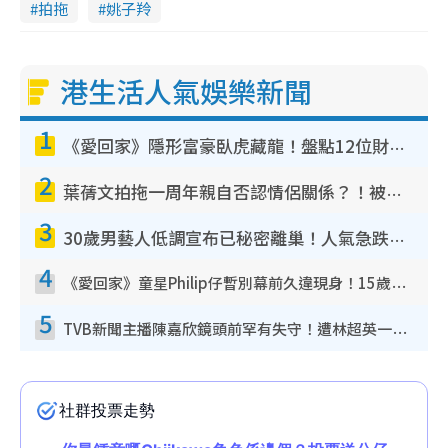
拍拖
姚子羚
港生活人氣娛樂新聞
1
《愛回家》隱形富豪臥虎藏龍！盤點12位財氣逼人的有錢藝人：呢位靚女3億身家唔憂做
2
葉蒨文拍拖一周年親自否認情侶關係？！被質疑感情造假竟稱GM「普通同事」
3
30歲男藝人低調宣布已秘密離巢！人氣急跌變失蹤人口︰「這幾年過得並不容易」
4
《愛回家》童星Philip仔暫別幕前久違現身！15歲近況暴風長高蛻變帥氣少男
5
TVB新聞主播陳嘉欣鏡頭前罕有失守！遭林超英一句說話突襲嚇親當場大笑