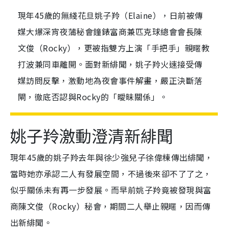
現年45歲的無綫花旦姚子羚（Elaine），日前被傳
媒大爆深宵夜蒲秘會鐘錶富商兼匹克球總會會長陳
文俊（Rocky），更被指雙方上演「手把手」親暱教
打波兼同車離開。面對新緋聞，姚子羚火速接受傳
媒訪問反擊，激動地為夜會事件解畫，嚴正決斷落
閘，徹底否認與Rocky的「曖昧關係」。
姚子羚激動澄清新緋聞
現年45歲的姚子羚去年與徐少強兒子徐偉棟傳出緋聞，
當時她亦承認二人有發展空間，不過後來卻不了了之，
似乎關係未有再一步發展。而早前姚子羚竟被發現與富
商陳文俊（Rocky）秘會，期間二人舉止親暱，因而傳
出新緋聞。