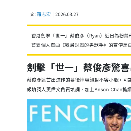
文:
羅志宏
2026.03.27
香港劍擊「世一」蔡俊彥（Ryan）近日為粉
首支個人單曲《我最討厭的男歌手》的宣傳黑
劍擊「世一」蔡俊彥驚喜
蔡俊彥這首出道作的幕後陣容絕對不容小覷，
可
級填詞人黃偉文負責填詞，加上Anson Chan擔綱