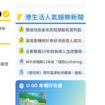
港生活人氣娛樂新聞
1
發佈
簡淑兒染金毛剪短頭髮氣質判若兩人！嚇壞老公麥大力都認唔出：「你做咩事？」
。
2
湯洛雯傳終於有好消息造人成功！兩大細節曝孕味極濃惹猜測：大肚婆先會咁！
3
五索親揭10年前負債人生逆襲奇蹟！全靠去一地方轉運後即遇上馬先生
4
林芊妤親解12年前「殘廁Gathering」真相！高層解約一句話重創尊嚴至今拒返TVB
由殿堂
5
《愛回家》隱形富豪臥虎藏龍！盤點12位財氣逼人的有錢藝人：呢位靚女3億身家唔憂做
U GO 本週好去處