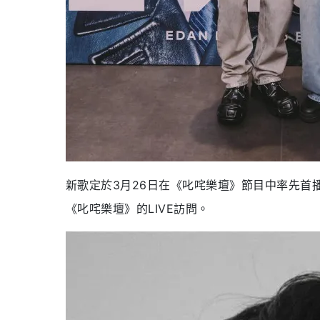
新歌定於3月26日在《叱咤樂壇》節目中率先首播
《叱咤樂壇》的LIVE訪問。