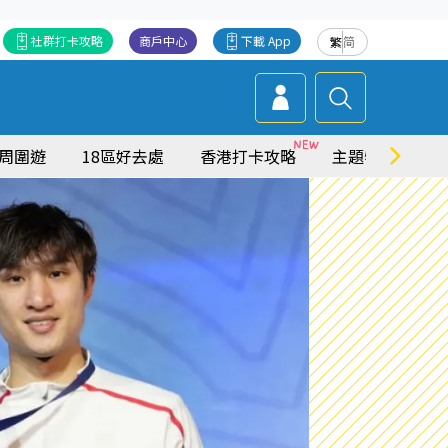
社群打卡攻略
商戶中心
下載 App
繁
简
周圍遊
18區好去處
香港打卡攻略
主題特集