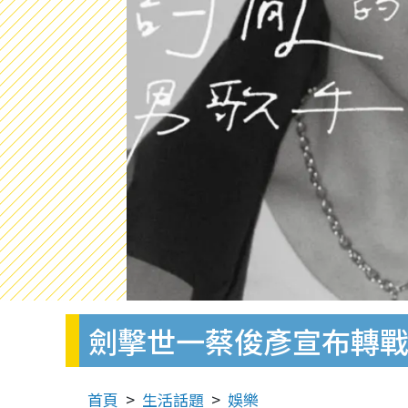
劍擊世一蔡俊彥宣布轉
首頁
生活話題
娛樂