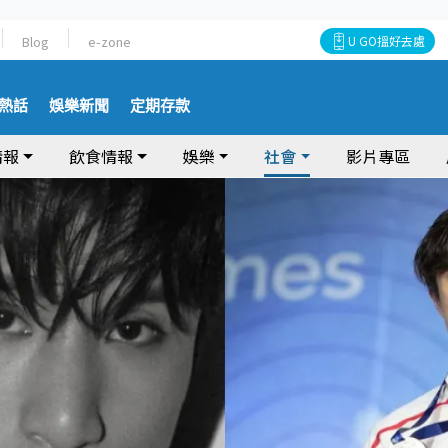
Blog
e-zone
U GO搵好去處
熱話
娛樂新聞
定期存款
情報
飲食情報
娛樂
社會
影片專區