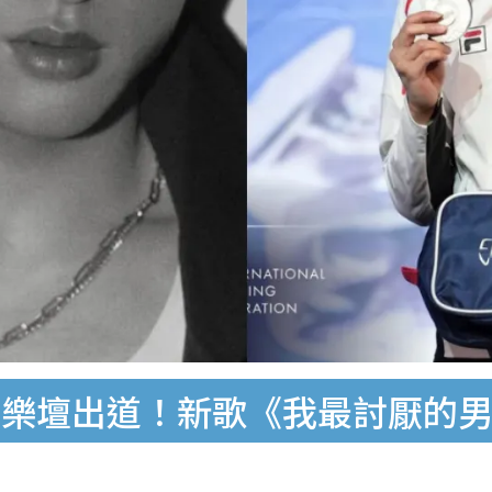
戰樂壇出道！新歌《我最討厭的