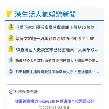
港生活人氣娛樂新聞
1
《愛回家》隱形富豪臥虎藏龍！盤點12位財氣逼人的有錢藝人：呢位靚女3億身家唔憂做
2
葉蒨文拍拖一周年親自否認情侶關係？！被質疑感情造假竟稱GM「普通同事」
3
30歲男藝人低調宣布已秘密離巢！人氣急跌變失蹤人口︰「這幾年過得並不容易」
4
簡淑兒染金毛剪短頭髮氣質判若兩人！嚇壞老公麥大力都認唔出：「你做咩事？」
5
TVB新聞主播陳嘉欣鏡頭前罕有失守！遭林超英一句說話突襲嚇親當場大笑