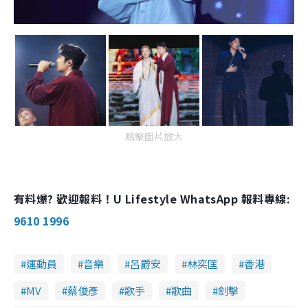
點擊圖片放大
有料爆? 歡迎報料！U Lifestyle WhatsApp 報料專線:
9610 1996
運動員
音樂
呂爵安
林奕匡
香港
MV
蔡俊彥
歌手
歌曲
劍擊