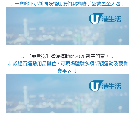
↓一齊睇下小新同妖怪朋友們點樣聯手拯救屋企人啦↓
↓ 【免費送】香港運動節2026電子門票！↓
↓ 設過百運動用品攤位 / 可現場體驗多項新穎運動及觀賞
賽事🔥 ↓