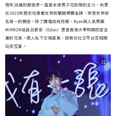
現年28歲的蔡俊彥一直是本港男子花劍隊的主力，他更
在2025年歷史性勇奪世界劍擊錦標賽金牌，榮登世界排
名第一的寶座。除了體壇成就亮眼，Ryan與人氣男團
MIRROR成員呂爵安（Edan）更是香港大學時期的室友
兼好兄弟。兩人私下交情甚篤，經常在社交平台互相開
玩笑互窒。