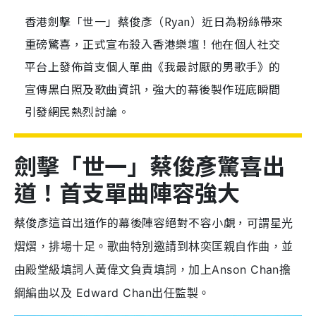
香港劍擊「世一」蔡俊彥（Ryan）近日為粉絲帶來
重磅驚喜，正式宣布殺入香港樂壇！他在個人社交
平台上發佈首支個人單曲《我最討厭的男歌手》的
宣傳黑白照及歌曲資訊，強大的幕後製作班底瞬間
引發網民熱烈討論。
劍擊「世一」蔡俊彥驚喜出
道！首支單曲陣容強大
蔡俊彥這首出道作的幕後陣容絕對不容小覷，
可謂星光
熠熠，排場十足。歌曲特別邀請到林奕匡親自作曲，並
由殿堂級填詞人黃偉文負責填詞，加上Anson Chan擔
綱編曲以及 Edward Chan出任監製。