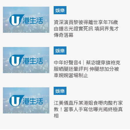
娛樂
資深演員黎彼得離世享年76歲
由鍾志光證實死訊 填詞界鬼才
傳奇落幕
娛樂
中年好聲音4｜蔡宓婕穿旗袍克
服晒腿迷暈評判 伸腿想加分被
車婉婉當場制止
娛樂
江美儀直斥某港姐食嘢肉酸冇家
教！當事人手寫信曝光揭終極真
相