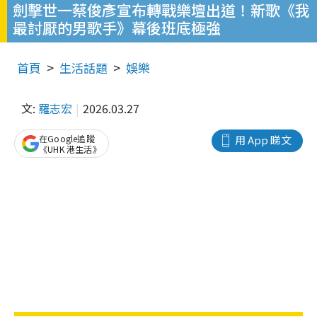
劍擊世一蔡俊彥宣布轉戰樂壇出道！新歌《我
最討厭的男歌手》幕後班底極強
首頁
生活話題
娛樂
文:
羅志宏
2026.03.27
在Google追蹤
用 App 睇文
《UHK 港生活》