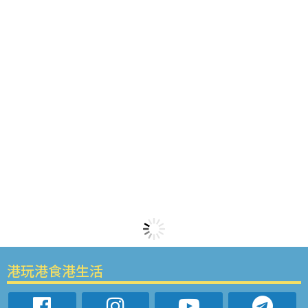
港玩港食港生活