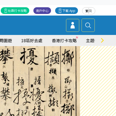
社群打卡攻略
商戶中心
下載 App
繁
简
周圍遊
18區好去處
香港打卡攻略
主題特集