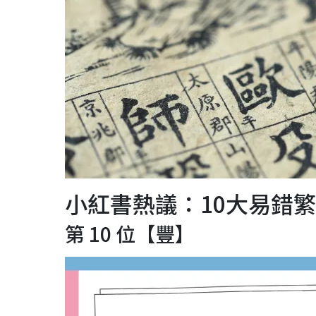
小紅書熱議：10大易錯
第 10 位【豐】