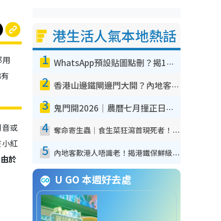
港生活人氣本地熱話
1
都用
WhatsApp預設貼圖點刪？揭1招「反向操作」還原簡潔介面 附3步實測教學
睇有
2
香港山邊鐵閘邊門大開？內地客困惑意義何在！網民神回覆：呢種叫法理性防禦
3
鬼門開2026｜農曆七月撞正日全食特別邪？專家警告切忌做一事！揭4大禁忌+2招保平安
4
同音或
奪命寄生蟲｜食生菜狂瀉首現死者！疫潮惡化錄1.8萬宗病例 揭洗菜3大謬誤
在小紅
5
內地客歎港人唔識老！揭港鐵保鮮級冷氣 港人求放過：咪投訴
。
由於
U GO 本週好去處