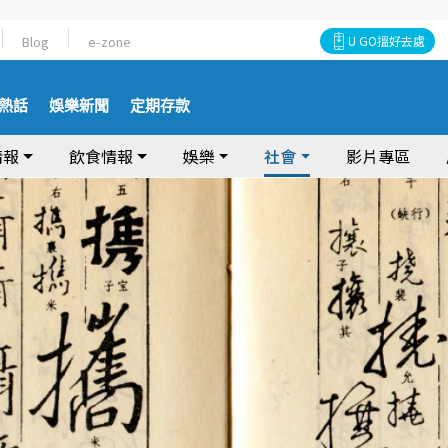
Blog
e-zone
U GO搵好去處
熱話
娛樂新聞
定期存款
情報
飲食情報
娛樂
社會
影片專區