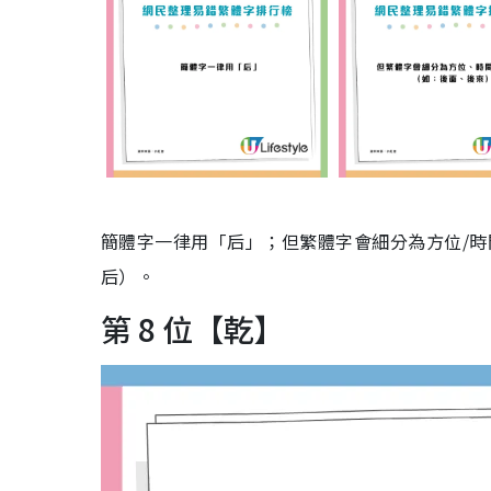
簡體字一律用「后」；但繁體字會細分為方位/
后）。
第 8 位【乾】