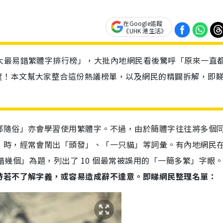
在Google追蹤
《UHK 港生活》
大最易錯繁體字排行榜」，大批內地網民看後驚呼「原來一直
度！本文幫大家整合這份熱議榜單，以及網民的精闢拆解，即
鄉隨俗」亦會學習使用繁體字。不過，由於簡體字往往將多個
」時，經常會鬧出「頭發」、「一只貓」等詞彙。有內地網民
錯幾個」為題，列出了 10 個最常被誤用的「一簡多繁」字眼
時若不了解字義，或容易造成辭不達意。即睇網民整理名單：