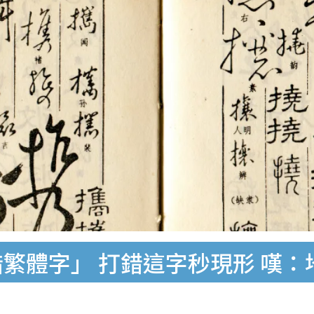
錯繁體字」 打錯這字秒現形 嘆：