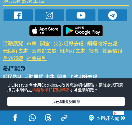
港玩港食港生活
活動展覽
市集
開倉
尖沙咀好去處
銅鑼灣好去處
元朗好去處
荃灣好去處
旺角好去處
社會
餐廳情報
戶外郊遊
社會福利
熱門類別
網民熱話
活動展覽
市集
開倉
尖沙咀好去處
銅鑼灣好去處
元朗好去處
荃灣好去處
旺角好去處
社會
U Lifestyle 會使用Cookies來改善您的網站體驗，請確定您同意
接受本網站之
私隱政策和使用條款
才可繼續瀏覽。
餐廳情報
戶外郊遊
熱門標籤
我已閱讀及同意
#UGO搵好去處
#人氣活動推介
#美食社群熱話
#親子玩樂好去處
#ULifestyle應用程式
#限時搶
本週好去處
#UJetso禮物放送
#ULifestyle商戶中心
#著數
#網絡熱話