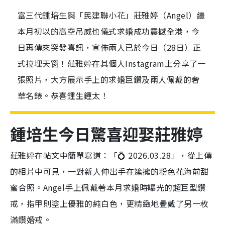
富三代鍾培生與「民建聯小花」莊雅婷（Angel）繼
本月初以的高空吊威也儀式求婚成功震撼全港，今
日再傳來突發喜訊，宣佈兩人已於今日（28日）正
式拉埋天窗！莊雅婷在其個人Instagram上分享了一
張照片，大方展示手上的求婚巨鑽及兩人佩戴的奢
華名錶。恭喜鍾生鍾太！
鍾培生今日驚喜迎娶莊雅婷
莊雅婷在帖文中簡單寫道：「💍 2026.03.28」，從上傳
的相片中可見，一對新人伸出手在簇擁的粉色花海前甜
蜜合照。Angel手上佩戴著本月求婚時曝光的超巨型鑽
戒，指甲則塗上優雅的純白色，更精緻地疊戴了另一枚
滿鑽婚戒。