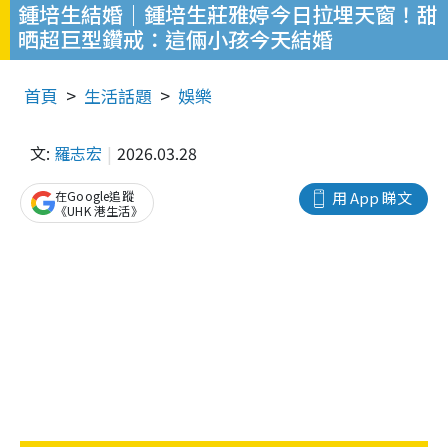
鍾培生結婚｜鍾培生莊雅婷今日拉埋天窗！甜
晒超巨型鑽戒：這倆小孩今天結婚
首頁
生活話題
娛樂
文:
羅志宏
2026.03.28
在Google追蹤
用 App 睇文
《UHK 港生活》