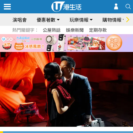
演唱會
優惠著數
玩樂情報
購物情報
熱門關鍵字：
公屋熱話
娛樂新聞
定期存款