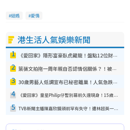
結婚
愛情
港生活人氣娛樂新聞
1
《愛回家》隱形富豪臥虎藏龍！盤點12位財氣逼人的有錢藝人：呢位靚女3億身家唔憂做
2
葉蒨文拍拖一周年親自否認情侶關係？！被質疑感情造假竟稱GM「普通同事」
3
30歲男藝人低調宣布已秘密離巢！人氣急跌變失蹤人口︰「這幾年過得並不容易」
4
《愛回家》童星Philip仔暫別幕前久違現身！15歲近況暴風長高蛻變帥氣少男
5
TVB新聞主播陳嘉欣鏡頭前罕有失守！遭林超英一句說話突襲嚇親當場大笑