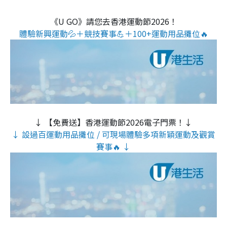
《U GO》請您去香港運動節2026！
體驗新興運動💦＋競技賽事💪＋100+運動用品攤位🔥
↓ 【免費送】香港運動節2026電子門票！↓
↓ 設過百運動用品攤位 / 可現場體驗多項新穎運動及觀賞
賽事🔥 ↓