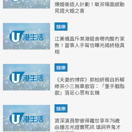
爆婚後造人計劃！敬茶場面感動
見證大婚之喜
娛樂
江美儀直斥某港姐食嘢肉酸冇家
教！當事人手寫信曝光揭終極真
相
娛樂
《夫妻的博弈》郭柏妍親自拆解
綠茶小三無辜妝容：「重手胭脂
妝」落足心思有玄機
娛樂
資深演員黎彼得離世享年76歲
由鍾志光證實死訊 填詞界鬼才