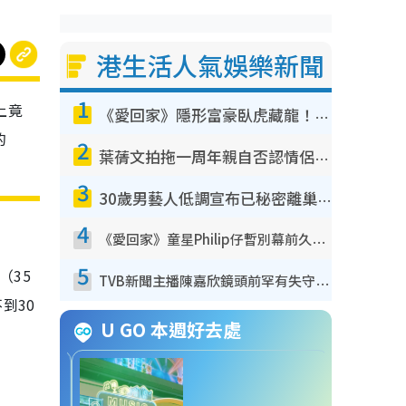
港生活人氣娛樂新聞
1
上竟
《愛回家》隱形富豪臥虎藏龍！盤點12位財氣逼人的有錢藝人：呢位靚女3億身家唔憂做
的
2
葉蒨文拍拖一周年親自否認情侶關係？！被質疑感情造假竟稱GM「普通同事」
3
30歲男藝人低調宣布已秘密離巢！人氣急跌變失蹤人口︰「這幾年過得並不容易」
4
《愛回家》童星Philip仔暫別幕前久違現身！15歲近況暴風長高蛻變帥氣少男
5
（35
TVB新聞主播陳嘉欣鏡頭前罕有失守！遭林超英一句說話突襲嚇親當場大笑
到30
U GO 本週好去處