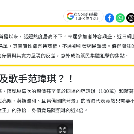
在Google追蹤
《UHK 港生活》
正式首播以來，話題熱度居高不下。今屆參加者陣容鼎盛，近日網
的名單，其真實性雖有待商榷，不過卻引發網民熱議。值得關注
的身價與其實力呈現的反差，意外成為網民集體狙擊的焦點。
及歌手范瑋琪？！
，陳凱琳這次的報價甚至低於同場的范瑋琪（100萬）和蕭薔
型亮眼、英語流利、且具備國際背景」的香港代表竟然只需要不
女王」的孫怡，身價竟是陳凱琳的近4倍。