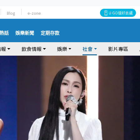
Blog
e-zone
U GO搵好去處
熱話
娛樂新聞
定期存款
情報
飲食情報
娛樂
社會
影片專區