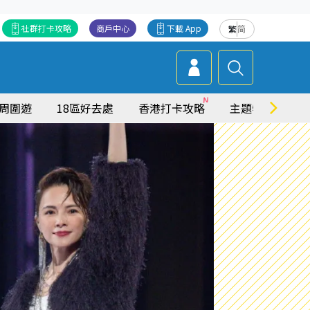
社群打卡攻略
商戶中心
下載 App
繁
简
周圍遊
18區好去處
香港打卡攻略
主題特集