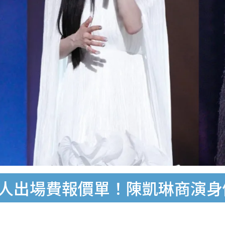
7藝人出場費報價單！陳凱琳商演