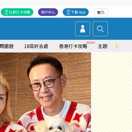
社群打卡攻略
商戶中心
下載 App
繁
简
周圍遊
18區好去處
香港打卡攻略
主題特集