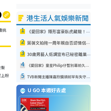
港生活人氣娛樂新聞
1
膽挑
《愛回家》隱形富豪臥虎藏龍！盤點12位財氣逼人的有錢藝人：呢位靚女3億身家唔憂做
。
2
葉蒨文拍拖一周年親自否認情侶關係？！被質疑感情造假竟稱GM「普通同事」
3
30歲男藝人低調宣布已秘密離巢！人氣急跌變失蹤人口︰「這幾年過得並不容易」
4
《愛回家》童星Philip仔暫別幕前久違現身！15歲近況暴風長高蛻變帥氣少男
變髮
5
配上粉
TVB新聞主播陳嘉欣鏡頭前罕有失守！遭林超英一句說話突襲嚇親當場大笑
U GO 本週好去處