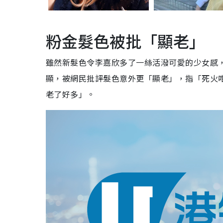
粉金髮色被批「顯老」
雖然新髮色令李嘉欣多了
一絲活潑可愛的少女感
顯，被網民批評髮色意外更「顯老」，指「死火咁
老了好多」。