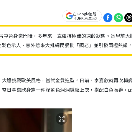
在Google追蹤
《UHK 港生活》
給許晉亨晉身豪門後，多年來一直維持極佳的凍齡狀態。她早前大
金髮色示人，意外惹來大批網民狠批「顯老」並引發兩極熱議
，大膽挑戰歐美風格，嘗試金髮造型。日前，李嘉欣就再次轉
，當日李嘉欣身穿一件深藍色洞洞織紋上衣，搭配白色長褲，