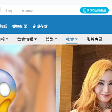
Blog
e-zone
U GO搵好去處
熱話
娛樂新聞
定期存款
情報
飲食情報
娛樂
社會
影片專區