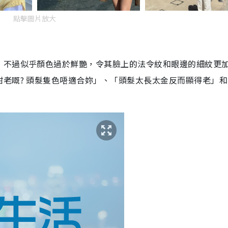
點擊圖片放大
，不過似乎顏色過於鮮艷，令其臉上的法令紋和眼邊的細紋更
老嘅? 頭髮隻色唔適合妳」、「頭髮太長太金反而顯得老」和