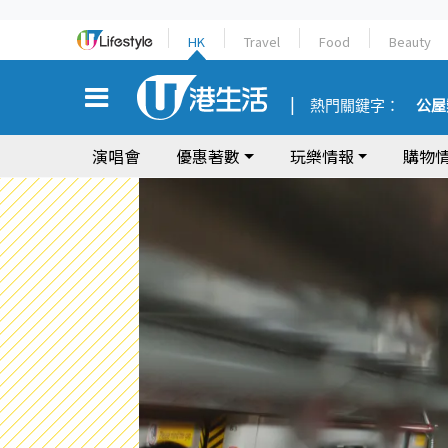
HK
Travel
Food
Beauty
熱門關鍵字：
公屋
演唱會
優惠著數
玩樂情報
購物