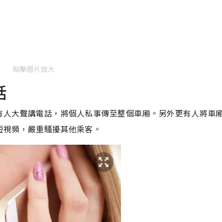
點擊圖片放大
話
有人大聲講電話，將個人私事傳至整個車廂。另外更有人將車
短視頻，嚴重騷擾其他乘客。