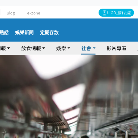
Blog
e-zone
U GO搵好去處
熱話
娛樂新聞
定期存款
情報
飲食情報
娛樂
社會
影片專區