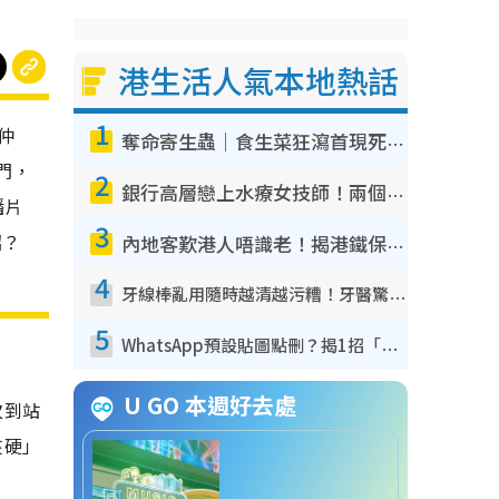
港生活人氣本地熱話
1
仲
奪命寄生蟲｜食生菜狂瀉首現死者！疫潮惡化錄1.8萬宗病例 揭洗菜3大謬誤
門，
2
銀行高層戀上水療女技師！兩個月借128萬驚覺「沉船」沉落火海 揭背後疑似邪教操控賣淫
播片
3
招？
內地客歎港人唔識老！揭港鐵保鮮級冷氣 港人求放過：咪投訴
4
牙線棒亂用隨時越清越污糟！牙醫驚揭盲目過戶細菌恐致蛀牙：呢種先係日常真保養
5
WhatsApp預設貼圖點刪？揭1招「反向操作」還原簡潔介面 附3步實測教學
U GO 本週好去處
次到站
夾硬」