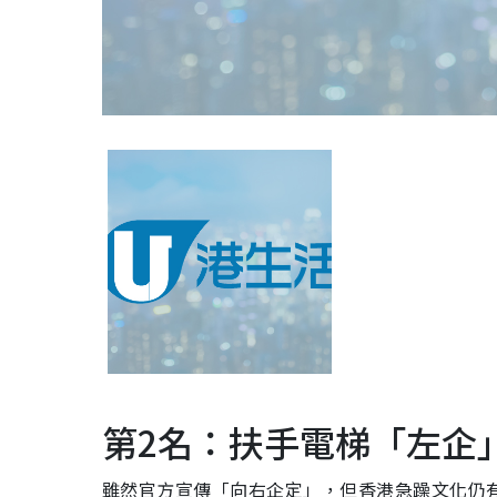
第2名：扶手電梯「左企
雖然官方宣傳「向右企定」，但香港急躁文化仍