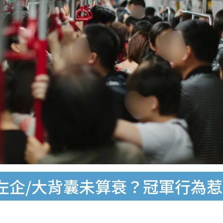
左企/大背囊未算衰？冠軍行為