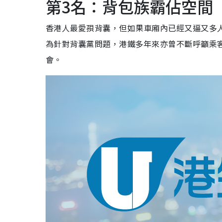
第3名：背包族霸佔空間
香港人最愛孭背囊，但如果車廂內已經又逼又多
為針對背囊黨問題，港鐵多年來亦曾不斷呼籲乘
會。