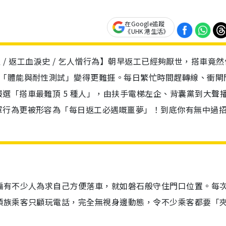
在Google追蹤
《UHK 港生活》
必遇 / 返工血淚史 / 乞人憎行為】朝早返工已經夠厭世，搭車竟然
的「體能與耐性測試」變得更難捱。每日繁忙時間趕轉線、衝閘
選「搭車最難頂 5 種人」，由扶手電梯左企、背囊黨到大聲
軍行為更被形容為「每日返工必遇嘅噩夢」！到底你有無中過
偏有不少人為求自己方便落車，就如磐石般守住門口位置。每
頭族乘客只顧玩電話，完全無視身邊動態，令不少乘客都要「