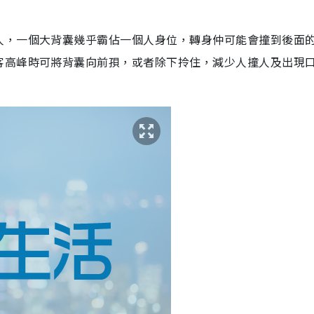
人，一個大背囊幾乎霸佔一個人身位，轉身仲可能會撞到後面
客高峰時可將背囊向前孭，或者除下拎住，減少人撞人及出現