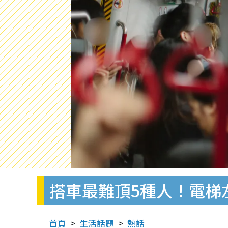
搭車最難頂5種人！電梯
首頁
生活話題
熱話