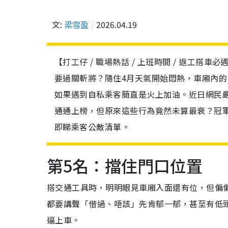
文:
梁雪盈
2026.04.19
【打工仔 / 職場熱話 / 上班時間 / 返工搭車
要過關斬將？隨住4月天氣開始悶熱，車廂內
如果遇到自私乘客簡直是火上加油。近日網民嚴
通通上榜，但原來這些行為竟然未算最衰？冠
即睇乘客公敵清單。
第5名：擋住門口位置
搭交通工具時，明明眼見車廂入面還有位，但偏
都要講聲「借過、唔該」先肯郁一郁，甚至有低
逼上車。