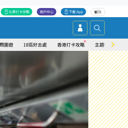
社群打卡攻略
商戶中心
下載 App
繁
简
周圍遊
18區好去處
香港打卡攻略
主題特集