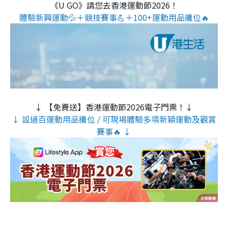
《U GO》請您去香港運動節2026！
體驗新興運動💦＋競技賽事💪＋100+運動用品攤位🔥
↓ 【免費送】香港運動節2026電子門票！↓
↓ 設過百運動用品攤位 / 可現場體驗多項新穎運動及觀賞
賽事🔥 ↓