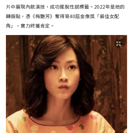
片中展現內斂演技，成功擺脫性感標籤。2022年是她的
轉捩點，憑《梅艷芳》奪得第40屆金像獎「最佳女配
角」，實力終獲肯定。