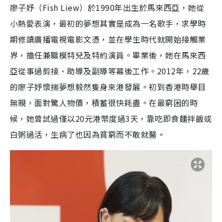
廖子妤（Fish Liew）於1990年出生於馬來西亞，她從
小熱愛表演，最初的夢想其實是成為一名歌手，求學時
期修讀廣播電視電影文憑，並在學生時代就開始接觸業
界，擔任兼職模特兒及特約演員。畢業後，她在馬來西
亞從事過剪接、助導及副導等幕後工作。2012年，22歲
的廖子妤懷揣夢想毅然隻身來港發展。初到香港時舉目
無親，面對驚人物價，積蓄很快耗盡。在最窮困的時
候，她曾試過僅以20元港幣度過3天，靠吃即食麵拌飯或
白粥過活，生病了也因為貧窮而不敢就醫。