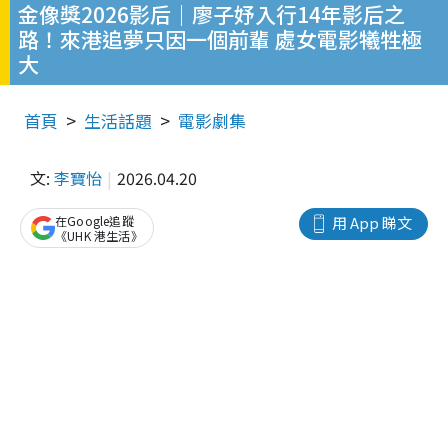
金像獎2026影后｜廖子妤入行14年影后之
路！來港追夢只因一個前輩 處女電影犧牲極
大
首頁
生活話題
電影劇集
文:
李寶怡
2026.04.20
在Google追蹤
用 App 睇文
《UHK 港生活》