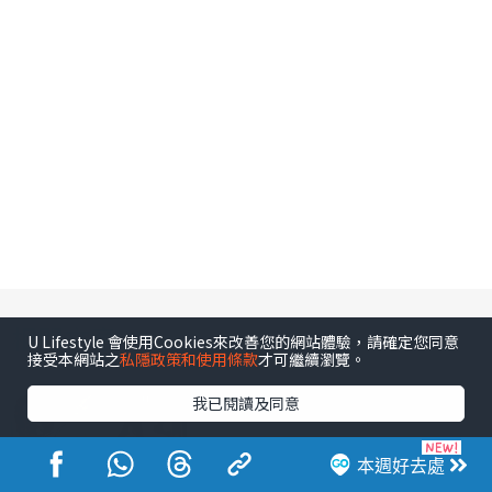
相關文章
U Lifestyle 會使用Cookies來改善您的網站體驗，請確定您同意
接受本網站之
私隱政策和使用條款
才可繼續瀏覽。
電影劇集
我已閱讀及同意
夫妻的博弈高海寧角色全解構：
本週好去處
癌末人妻變女強人逆襲 演技晒