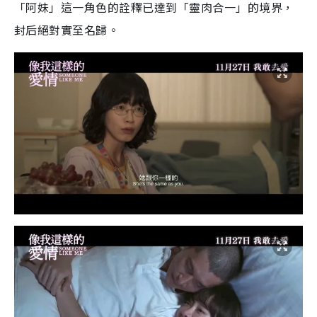
「阿妹」這一角色的詮釋已達到「靈肉合一」的境界，
封后絕對實至名歸。