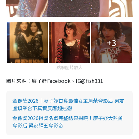
+3
點擊圖片放大
圖片來源：廖子妤Facebook、IG@fish331
金像獎2026｜廖子妤首奪最佳女主角榮登影后 男友
盧鎮業台下真實反應超迷戀
金像獎2026得獎名單完整結果揭曉！廖子妤大熱勇
奪影后 梁家輝五奪影帝