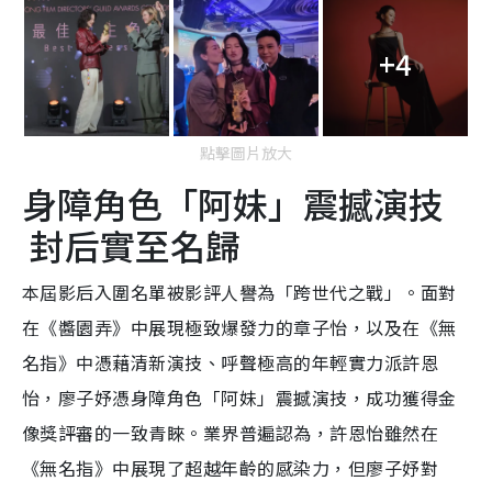
+4
點擊圖片放大
身障角色「阿妹」震撼演技
封后實至名歸
本屆影后入圍名單被影評人譽為「跨世代之戰」。面對
在《醬園弄》中展現極致爆發力的章子怡，以及在《無
名指》中憑藉清新演技、呼聲極高的年輕實力派許恩
怡，廖子妤憑身障角色「阿妹」震撼演技，成功獲得金
像獎評審的一致青睞。業界普遍認為，許恩怡雖然在
《無名指》中展現了超越年齡的感染力，但廖子妤對