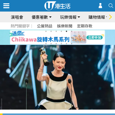
演唱會
優惠著數
玩樂情報
購物情報
熱門關鍵字：
公屋熱話
娛樂新聞
定期存款