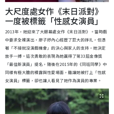
大尺度處女作《末日派對》
一度被標籤「性感女演員」
2013年，她迎來了大銀幕處女作《末日派對》。當時戲
中要求全裸演出，廖子妤內心經歷了巨大的掙扎，但憑
著「不接就沒演戲機會」的決心與家人的支持，她決定
放手一搏。這次勇敢的表現為她贏得了第33屆金像獎
「最佳新演員」提名，隨後在2015年的《同班同學》中
同樣有極大膽的裸露與性愛場面，雖讓她被打上「性感
女演員」標籤，卻也讓人看見了她作為演員的專業。