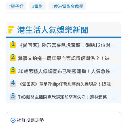
廖子妤
電影
香港電影金像獎
港生活人氣娛樂新聞
1
《愛回家》隱形富豪臥虎藏龍！盤點12位財氣逼人的有錢藝人：呢位靚女3億身家唔憂做
2
葉蒨文拍拖一周年親自否認情侶關係？！被質疑感情造假竟稱GM「普通同事」
3
30歲男藝人低調宣布已秘密離巢！人氣急跌變失蹤人口︰「這幾年過得並不容易」
4
《愛回家》童星Philip仔暫別幕前久違現身！15歲近況暴風長高蛻變帥氣少男
5
TVB新聞主播陳嘉欣鏡頭前罕有失守！遭林超英一句說話突襲嚇親當場大笑