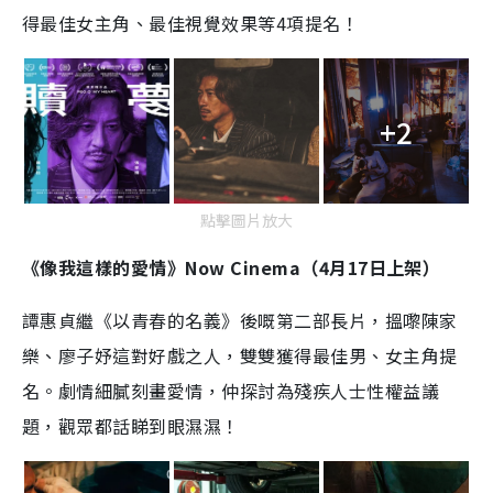
得最佳女主角、最佳視覺效果等4項提名！
+2
點擊圖片放大
《像我這樣的愛情》Now Cinema（4月17日上架）
譚惠貞繼《以青春的名義》後嘅第二部長片，搵嚟陳家
樂、廖子妤這對好戲之人，雙雙獲得最佳男、女主角提
名。劇情細膩刻畫愛情，仲探討為殘疾人士性權益議
題，觀眾都話睇到眼濕濕！