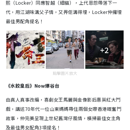
熙（Locker）同應智越（細貓），上代恩怨帶落下一
代，用江湖味溝父子情，又畀佢溝得埋，Locker仲攞埋
最佳男配角提名！
+2
點擊圖片放大
《水餃皇后》Now爆谷台
由真人真事改編，喜劇女王馬麗與金像影后惠英紅大鬥
戲，講述70年代一位山東媽媽帶住兩個女嚟香港嘅奮鬥
故事，仲完美呈現上世紀舊灣仔風情，橫掃最佳女主角
及最佳男女配角3項提名！