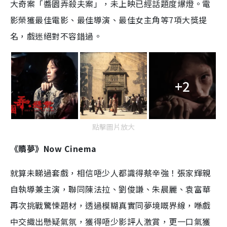
大奇案「醬園弄殺夫案」，未上映已經話題度爆燈。電
影榮獲最佳電影、最佳導演、最佳女主角等7項大獎提
名，戲迷絕對不容錯過。
+2
點擊圖片放大
《贖夢》Now Cinema
就算未睇過套戲，相信唔少人都識得蔡辛強！張家輝親
自執導兼主演，聯同陳法拉、劉俊謙、朱晨麗、袁富華
再次挑戰驚悚題材，透過模糊真實同夢境嘅界線，喺戲
中交織出懸疑氣氛，獲得唔少影評人激賞，更一口氣獲