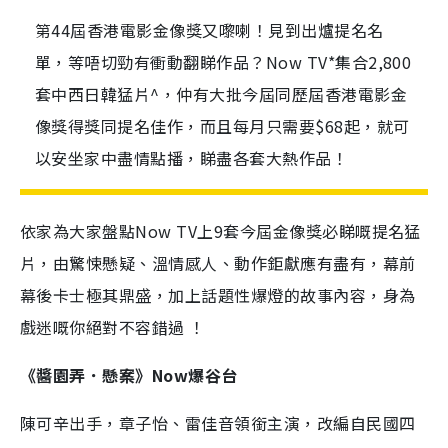
第44屆香港電影金像獎又嚟喇！見到出爐提名名
單，等唔切勁有衝動翻睇作品？Now TV*集合2,800
套中西日韓猛片^，仲有大批今屆同歷屆香港電影金
像獎得獎同提名佳作，而且每月只需要$68起，就可
以安坐家中盡情點播，睇盡各套大熱作品！
依家為大家盤點Now TV上9套今屆金像獎必睇嘅提名猛
片，由驚悚懸疑、溫情感人、動作鉅獻應有盡有，幕前
幕後卡士極其鼎盛，加上話題性爆燈的故事內容，身為
戲迷嘅你絕對不容錯過 ！
《醬園弄．懸案》Now爆谷台
陳可辛出手，章子怡、雷佳音領銜主演，改編自民國四