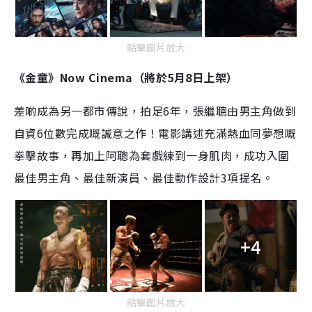
點擊圖片放大
《金童》Now Cinema（將於5月8日上架）
差啲成為另一都市傳說，拍足6年，張繼聰由男主角做到
自資6位數完成嘅誠意之作！電影講述充滿熱血同夢想嘅
拳擊故事，再加上阿聰為套戲練到一身肌肉，成功入圍
最佳男主角、最佳新演員、最佳動作設計3項提名。
+4
點擊圖片放大