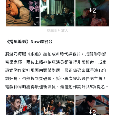
+2
點擊圖片放大
《捕風追影》Now爆谷台
將游乃海嘅《跟蹤》翻拍成AI時代諜戰片，成龍聯手影
帝梁家輝，兩位上晒神枱嘅演員都演得非常博命，成家
班式動作武打場面由頭帶到尾，最正係梁家輝重演18年
前奸角，依然搵到突破位，抵佢再次提名最佳男主角！
電戲仲同時獲得最佳新演員、最佳動作設計共5項提名。
+2