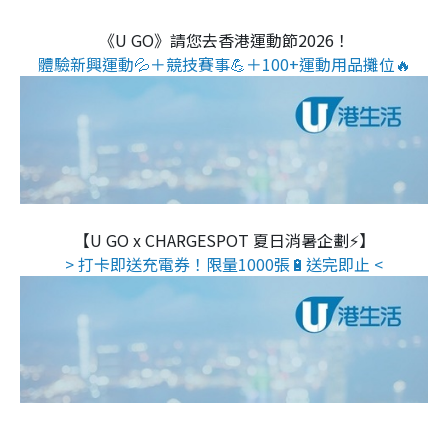
《U GO》請您去香港運動節2026！
體驗新興運動💦＋競技賽事💪＋100+運動用品攤位🔥
【U GO x CHARGESPOT 夏日消暑企劃⚡】
> 打卡即送充電券！限量1000張🔋送完即止 <