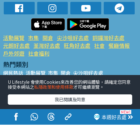
活動展覽
市集
開倉
尖沙咀好去處
銅鑼灣好去處
元朗好去處
荃灣好去處
旺角好去處
社會
餐廳情報
戶外郊遊
社會福利
熱門類別
網民熱話
活動展覽
市集
開倉
尖沙咀好去處
銅鑼灣好去處
元朗好去處
荃灣好去處
旺角好去處
社會
U Lifestyle 會使用Cookies來改善您的網站體驗，請確定您同意
接受本網站之
私隱政策和使用條款
才可繼續瀏覽。
餐廳情報
戶外郊遊
熱門標籤
我已閱讀及同意
#UGO搵好去處
#人氣活動推介
#美食社群熱話
#親子玩樂好去處
#ULifestyle應用程式
#限時搶
本週好去處
#UJetso禮物放送
#ULifestyle商戶中心
#著數
#網絡熱話
香港經濟日報版權所有©2026