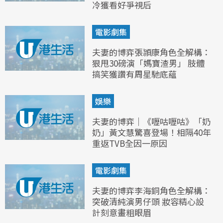
冷獲看好爭視后
電影劇集
夫妻的博弈張頴康角色全解構：
狠甩30磅演「媽寶渣男」 肢體
搞笑獲讚有周星馳底蘊
娛樂
夫妻的博弈｜《嚦咕嚦咕》「奶
奶」黃文慧驚喜登場！相隔40年
重返TVB全因一原因
電影劇集
夫妻的博弈李海銅角色全解構：
突破清純演男仔頭 妝容精心設
計刻意畫粗眼眉