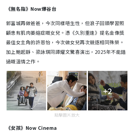
《無名指》Now爆谷台
郭富城再做爸爸，今次同樣唔生性，但浪子回頭學習照
顧患有肌肉萎縮症嘅女兒。憑《久別重逢》提名金像獎
最佳女主角的許恩怡，今次做女兒再次競逐相同殊榮。
加上鮑起靜、梁詠琪同譚耀文驚喜演出，2025年不能錯
過嘅溫情之作。
+2
點擊圖片放大
《女孩》Now Cinema