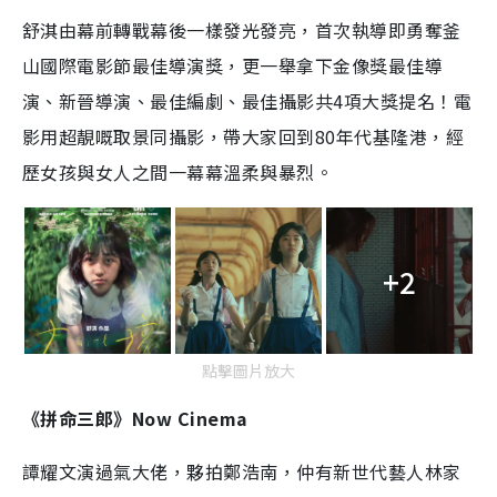
舒淇由幕前轉戰幕後一樣發光發亮，首次執導即勇奪釜
山國際電影節最佳導演獎，更一舉拿下金像獎最佳導
演、新晉導演、最佳編劇、最佳攝影共4項大獎提名！電
影用超靚嘅取景同攝影，帶大家回到80年代基隆港，經
歷女孩與女人之間一幕幕溫柔與暴烈。
+2
點擊圖片放大
《拼命三郎》Now Cinema
譚耀文演過氣大佬，夥拍鄭浩南，仲有新世代藝人林家