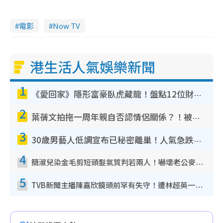
電影
Now TV
港生活人氣娛樂新聞
1
《愛回家》隱形富豪臥虎藏龍！盤點12位財氣逼人的有錢藝人：呢位靚女3億身家唔憂做
2
葉蒨文拍拖一周年親自否認情侶關係？！被質疑感情造假竟稱GM「普通同事」
3
30歲男藝人低調宣布已秘密離巢！人氣急跌變失蹤人口︰「這幾年過得並不容易」
4
簡淑兒染金毛剪短頭髮氣質判若兩人！嚇壞老公麥大力都認唔出：「你做咩事？」
5
TVB新聞主播陳嘉欣鏡頭前罕有失守！遭林超英一句說話突襲嚇親當場大笑