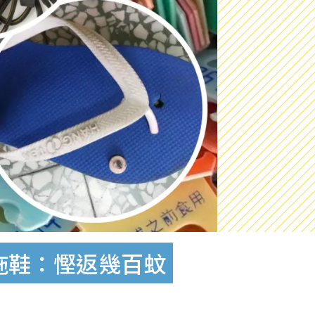
拖鞋：慳返幾百蚊