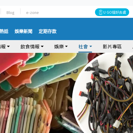
Blog
e-zone
U GO搵好去處
熱話
娛樂新聞
定期存款
情報
飲食情報
娛樂
社會
影片專區