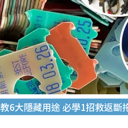
教6大隱藏用途 必學1招救返斷