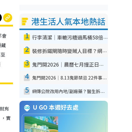
港生活人氣本地熱話
1
都會
行李清潔｜車轆污糟過馬桶58倍！專家警告忌用酒精抹 教1招免污手除菌
隱藏
2
裝修拆鐵閘隨時變賊人目標？網民揭2大關鍵用途：裝新式等於白裝？附新舊鐵閘分別
甚至
3
煩
鬼門開2026｜農曆七月撞正日全食特別邪？專家警告切忌做一事！揭4大禁忌+2招保平安
4
鬼門開2026｜8.13鬼節禁忌 22件事唔做得！燒肉、刺身要少食？半夜勿吹口哨/打呢個電話
5
網傳公院改用內地/副廠藥？醫生拆解正副廠分別 揭4類人換藥隨時出事
U GO 本週好去處
上就有
」，實