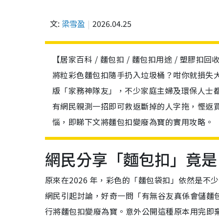
文:
梁雪盈
2026.04.25
【居家百科 / 麵包扣 / 麵包扣用途 / 塑膠扣回
將粒彩色麵包扣隨手扔入垃圾桶？咁你就損失大喇
版「家務神隊友」，不少家庭主婦及環保人士
有網民親測一招即可救返斷掉的人字拖，慳返
惱，即睇下文將麵包扣變廢為寶的實用攻略。
網民分享「麵包扣」竟是
原來在2026 年，彩色的「麵包袋扣」依然是不少
網民引起討論，好奇一問「有無谷友真係會儲麵
行將麵包扣變廢為寶。意外公開這種原本用完即