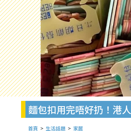
麵包扣用完唔好扔！港人
首頁
生活話題
家居