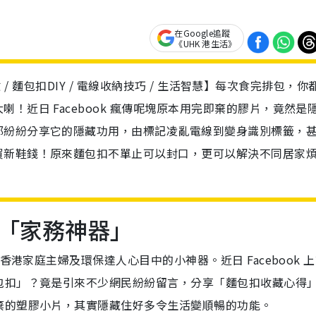
在Google追蹤
《UHK 港生活》
收 / 麵包扣DIY / 電線收納技巧 / 生活智慧】每次食完排包，你
！近日 Facebook 瘋傳呢塊原本用完即棄的膠片，竟然是
都紛紛分享它的隱藏功用，由標記凌亂電線到變身識別標籤，
買新鞋錢！原來麵包扣不單止可以封口，更可以解決不同居家
「家務神器」
香港家庭主婦及環保達人心目中的小神器。近日 Facebook 
包扣」？竟是引來不少網民紛紛留言，分享「麵包扣收藏心得
棄的塑膠小片，其實隱藏住好多令生活變順暢的功能。