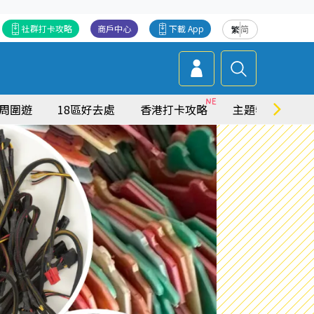
社群打卡攻略
商戶中心
下載 App
繁
简
周圍遊
18區好去處
香港打卡攻略
主題特集