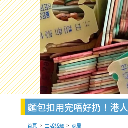
麵包扣用完唔好扔！港人
首頁
生活話題
家居