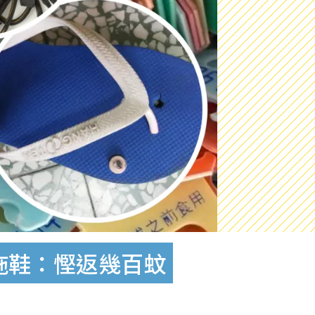
拖鞋：慳返幾百蚊