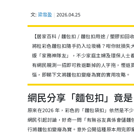
文:
梁雪盈
2026.04.25
【居家百科 / 麵包扣 / 麵包扣用途 / 塑膠扣回
將粒彩色麵包扣隨手扔入垃圾桶？咁你就損失大喇
版「家務神隊友」，不少家庭主婦及環保人士
有網民親測一招即可救返斷掉的人字拖，慳返
惱，即睇下文將麵包扣變廢為寶的實用攻略。
網民分享「麵包扣」竟是
原來在2026 年，彩色的「麵包袋扣」依然是不少
網民引起討論，好奇一問「有無谷友真係會儲麵
行將麵包扣變廢為寶。意外公開這種原本用完即