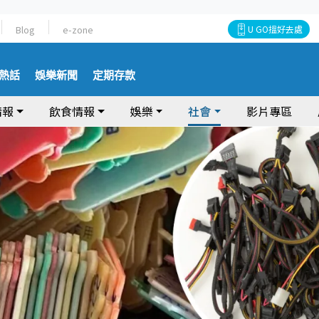
Blog
e-zone
U GO搵好去處
熱話
娛樂新聞
定期存款
情報
飲食情報
娛樂
社會
影片專區