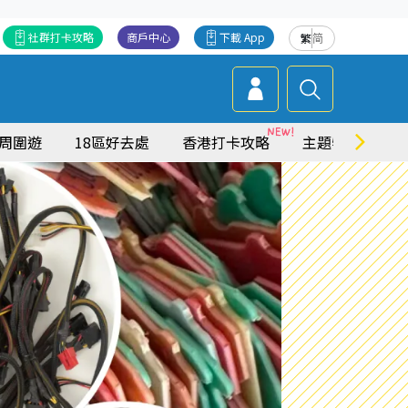
社群打卡攻略
商戶中心
下載 App
繁
简
周圍遊
18區好去處
香港打卡攻略
主題特集