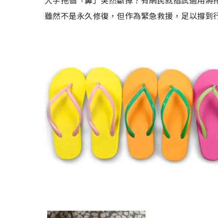
人字拖個「鼻」突然斷掉？有網民就指試過用將
雖然不是永久修復，但作為緊急救援，足以撐到