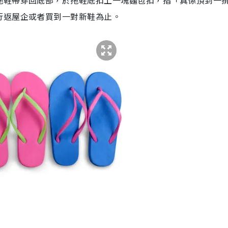
拖鞋帶穿回底部，於拖鞋底扣上一塊麵包扣，指「真係頂到一
行返屋企或者買到一對新鞋為止。