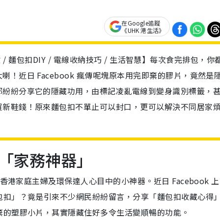
在Google追蹤
《UHK 港生活》
收 / 麵包扣DIY / 電線收納技巧 / 生活智慧】每次食完排包，你
！近日 Facebook 瘋傳呢塊原本用完即棄的膠片，竟然是
都紛紛分享它的隱藏功用，由標記凌亂電線到變身識別標籤，
買新鞋錢！原來麵包扣不單止可以封口，更可以解決不同居家
「家務神器」
香港家庭主婦及環保達人心目中的小神器。近日 Facebook 
包扣」？竟是引來不少網民紛紛留言，分享「麵包扣收藏心得
棄的塑膠小片，其實隱藏住好多令生活變順暢的功能。