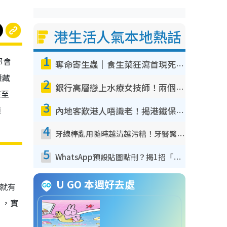
港生活人氣本地熱話
1
都會
奪命寄生蟲｜食生菜狂瀉首現死者！疫潮惡化錄1.8萬宗病例 揭洗菜3大謬誤
隱藏
2
銀行高層戀上水療女技師！兩個月借128萬驚覺「沉船」沉落火海 揭背後疑似邪教操控賣淫
甚至
3
煩
內地客歎港人唔識老！揭港鐵保鮮級冷氣 港人求放過：咪投訴
4
牙線棒亂用隨時越清越污糟！牙醫驚揭盲目過戶細菌恐致蛀牙：呢種先係日常真保養
5
WhatsApp預設貼圖點刪？揭1招「反向操作」還原簡潔介面 附3步實測教學
U GO 本週好去處
上就有
」，實