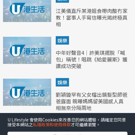
江美儀直斥某港姐食嘢肉酸冇家
教！當事人手寫信曝光揭終極真
相
娛樂
中年好聲音4｜許美琪擺脫「喊
包」稱號！唱跳《給愛麗斯》獲
讚成功突破
娛樂
劉穎鏇罕有父女檔出鏡髮型師爸
爸露面 親曝媽媽留美國感人真
相無奈分隔兩地
U Lifestyle 會使用Cookies來改善您的網站體驗，請確定您同意
接受本網站之
私隱政策和使用條款
才可繼續瀏覽。