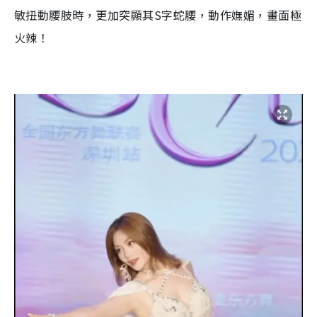
敏扭動腰肢時，更加突顯其S字蛇腰，動作嫵媚，畫面極
火辣！