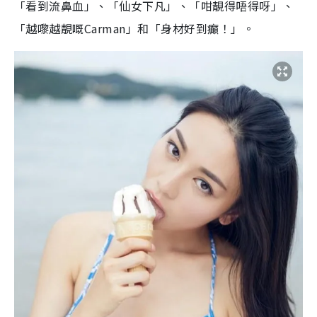
「看到流鼻血」、「仙女下凡」、「咁靚得唔得呀」、
「越嚟越靚嘅Carman」和「身材好到癲！」。