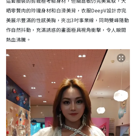
這套服裝的剪裁極考驗身材，但關嘉敏仍完美駕馭，大
晒零贅肉的玲瓏身材和白滑美背，衣服DeepV設計亦完
美展示豐滿的性感美胸，夾出3吋事業線，同時雙峰隨動
作自然抖動，充滿誘惑的畫面極具視角衝擊，令人瞬間
熱血沸騰。