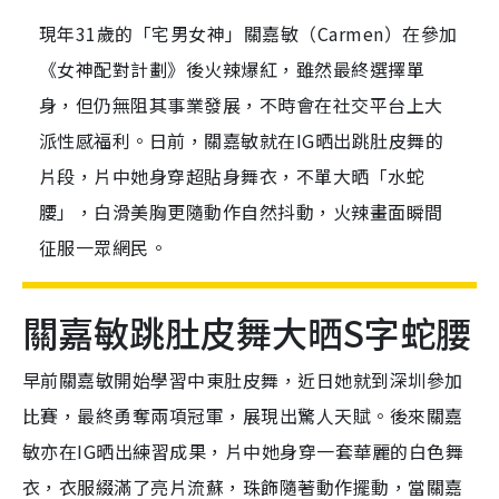
現年31歲的「宅男女神」關嘉敏（Carmen）在參加
《女神配對計劃》後火辣爆紅，雖然最終選擇單
身，但仍無阻其事業發展，不時會在社交平台上大
派性感福利。日前，關嘉敏就在IG晒出跳肚皮舞的
片段，片中她身穿超貼身舞衣，不單大晒「水蛇
腰」，白滑美胸更隨動作自然抖動，火辣畫面瞬間
征服一眾網民。
關嘉敏跳肚皮舞大晒S字蛇腰
早前關嘉敏開始學習中東肚皮舞，近日她就到深圳參加
比賽，最終勇奪兩項冠軍，展現出驚人天賦。後來關嘉
敏亦在IG晒出練習成果，片中她身穿一套華麗的白色舞
衣，衣服綴滿了亮片流蘇，珠飾隨著動作擺動，當關嘉