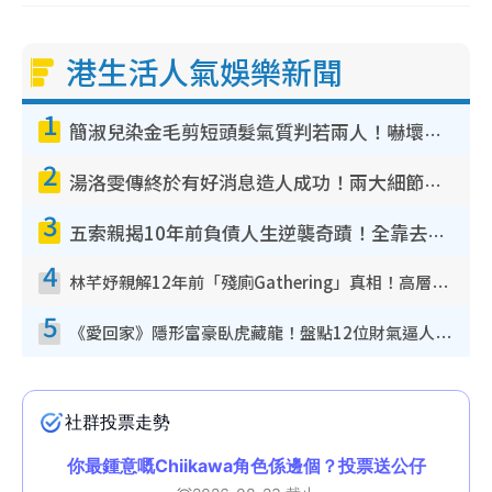
港生活人氣娛樂新聞
1
簡淑兒染金毛剪短頭髮氣質判若兩人！嚇壞老公麥大力都認唔出：「你做咩事？」
2
湯洛雯傳終於有好消息造人成功！兩大細節曝孕味極濃惹猜測：大肚婆先會咁！
3
五索親揭10年前負債人生逆襲奇蹟！全靠去一地方轉運後即遇上馬先生
4
林芊妤親解12年前「殘廁Gathering」真相！高層解約一句話重創尊嚴至今拒返TVB
5
《愛回家》隱形富豪臥虎藏龍！盤點12位財氣逼人的有錢藝人：呢位靚女3億身家唔憂做