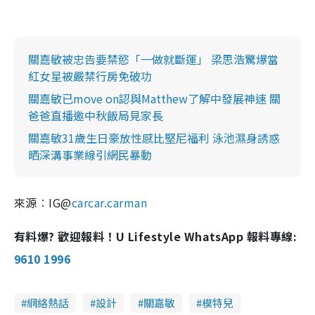
關嘉敏被忠告要禁慾「一做就斷運」 梁思浩驚爆當
紅女星被嚴禁行房免破功
關嘉敏已move on認與Matthew了解中發展神速 關
爸爸直播邀中秋飯局見家長
關嘉敏31歲生日豪放性感比堅尼福利 泳池濕身誘惑
晒深溝事業線引網民暴動
來源︰IG@
carcar.carman
有料爆? 歡迎報料！U Lifestyle WhatsApp 報料專線:
9610 1996
網絡熱話
設計
關嘉敏
模特兒