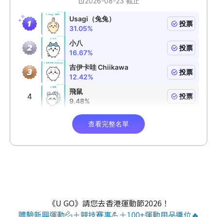
《U GO》請您去香港運動節2026！
體驗新興運動💦＋競技賽事💪＋100+運動用品攤位🔥