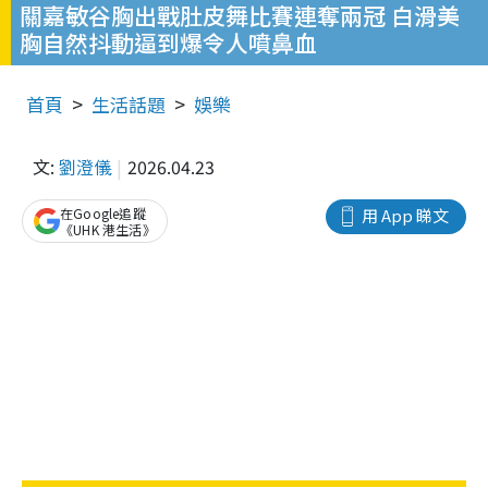
關嘉敏谷胸出戰肚皮舞比賽連奪兩冠 白滑美
胸自然抖動逼到爆令人噴鼻血
首頁
生活話題
娛樂
文:
劉澄儀
2026.04.23
在Google追蹤
用 App 睇文
《UHK 港生活》