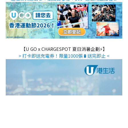
【U GO x CHARGESPOT 夏日消暑企劃⚡】
> 打卡即送充電券！限量1000張🔋送完即止 <