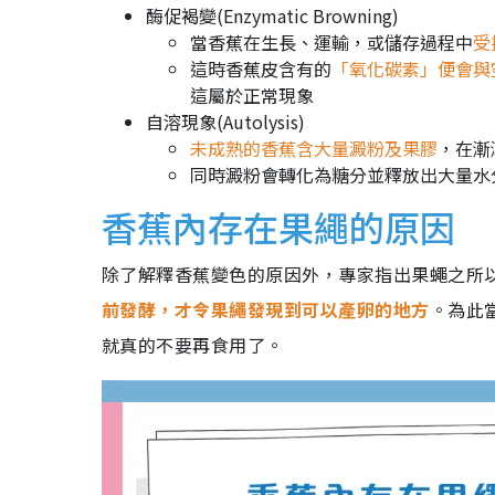
酶促褐變(Enzymatic Browning)
當香蕉在生長、運輸，或儲存過程中
受
這時香蕉皮含有的
「氧化碳素」便會與
這屬於正常現象
自溶現象(Autolysis)
未成熟的香蕉含大量澱粉及果膠
，在漸
同時澱粉會轉化為糖分並釋放出大量水
香蕉內存在果繩的原因
除了解釋香蕉變色的原因外，專家指出果蠅之所
前發酵，才令果繩發現到可以產卵的地方
。為此
就真的不要再食用了。