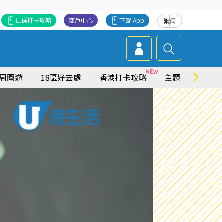
社群打卡攻略
商戶中心
下載 App
繁
简
周圍遊
18區好去處
香港打卡攻略
主題特集