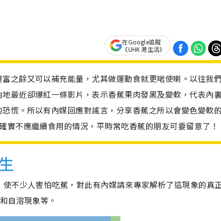
在Google追蹤
《UHK 港生活》
豐富之餘又可以補充能量，尤其做運動食就更啱使喇。以往我
內地最近卻爆紅一條影片，表示香蕉果肉發黑及變軟，代表內
的恐慌。所以有內媒回應對謠言，分享香蕉之所以會變色變軟
種確實不應繼續食用的情況，平時常吃香蕉的朋友可要留意了！
生
，使不少人害怕吃蕉，對此有內媒請來專家解析了這現象的真
變和自溶現象等。