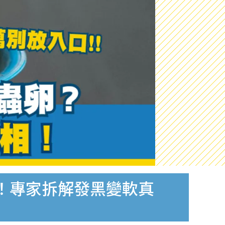
！專家拆解發黑變軟真