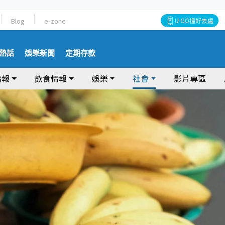
Blog
e-zone
U GO搵好去處
熱話
娛樂新聞
定期存款
情報
飲食情報
娛樂
社會
影片專區