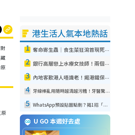
港生活人氣本地熱話
1
們對
奪命寄生蟲｜食生菜狂瀉首現死者！疫潮惡化錄1.8萬宗病例 揭洗菜3大謬誤
裏藏
2
銀行高層戀上水療女技師！兩個月借128萬驚覺「沉船」沉落火海 揭背後疑似邪教操控賣淫
的原
3
內地客歎港人唔識老！揭港鐵保鮮級冷氣 港人求放過：咪投訴
4
牙線棒亂用隨時越清越污糟！牙醫驚揭盲目過戶細菌恐致蛀牙：呢種先係日常真保養
5
WhatsApp預設貼圖點刪？揭1招「反向操作」還原簡潔介面 附3步實測教學
正原
U GO 本週好去處