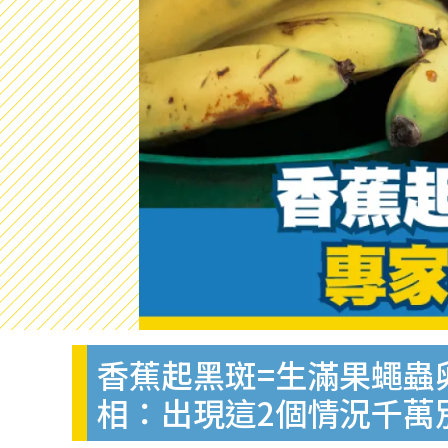
香蕉起黑斑=生滿果蠅蟲
相：出現這2個情況千萬