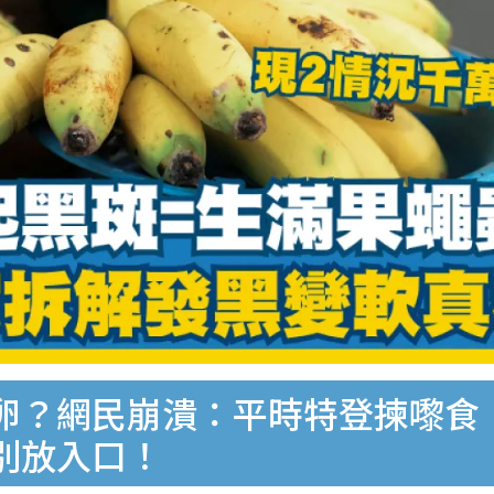
卵？網民崩潰：平時特登揀嚟食
別放入口！