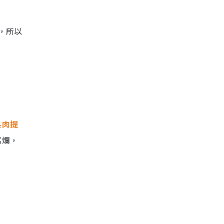
，所以
果肉提
腐爛，