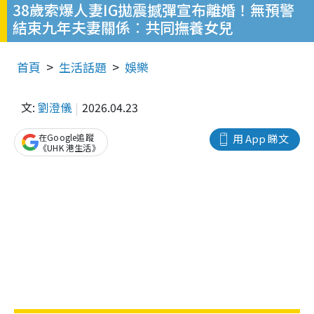
38歲索爆人妻IG拋震撼彈宣布離婚！無預警
結束九年夫妻關係︰共同撫養女兒
首頁
生活話題
娛樂
文:
劉澄儀
2026.04.23
在Google追蹤
用 App 睇文
《UHK 港生活》