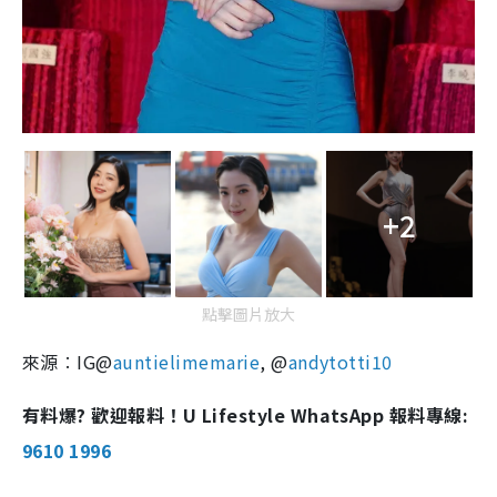
+2
點擊圖片放大
來源︰IG@
auntielimemarie
, @
andytotti10
有料爆? 歡迎報料！U Lifestyle WhatsApp 報料專線:
9610 1996