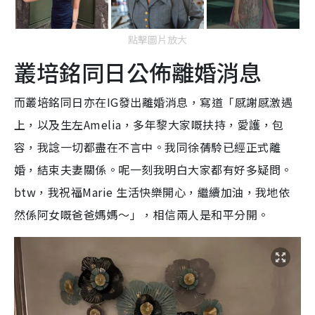
點擊圖片放大
叢培銘同日公佈離婚消息
而叢培銘同日亦在IG發出離婚消息，寫道「感謝感激遇
上，以及生左Amelia，多年黎大家嘅扶持，愛護，包
容，我諗一切都盡在不言中。我同徐蒨駖已經正式離
婚，結束夫妻關係。呢一刻我明白大家都有好多疑問。
btw，我祝福Marie 生活快樂開心，繼續加油，我地依
然係阿女嘅爸爸媽媽～」，相信兩人是和平分開。