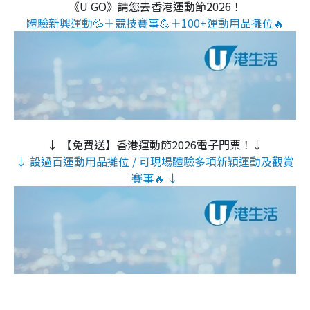
《U GO》請您去香港運動節2026！
體驗新興運動💦＋競技賽事💪＋100+運動用品攤位🔥
↓ 【免費送】香港運動節2026電子門票！↓
↓ 設過百運動用品攤位 / 可現場體驗多項新穎運動及觀賞
賽事🔥 ↓