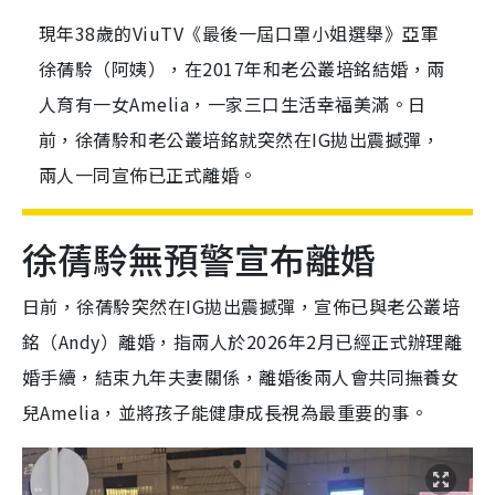
現年38歲的ViuTV《最後一屆口罩小姐選舉》亞軍
徐蒨駖（阿姨），在2017年和老公叢培銘結婚，兩
人育有一女Amelia，一家三口生活幸福美滿。日
前，徐蒨駖和老公叢培銘就突然在IG拋出震撼彈，
兩人一同宣佈已正式離婚。
徐蒨駖無預警宣布離婚
日前，徐蒨駖突然在IG拋出震撼彈，宣佈已與老公叢培
銘（Andy）離婚，指兩人於2026年2月已經正式辦理離
婚手續，結束九年夫妻關係，離婚後兩人會共同撫養女
兒Amelia，並將孩子能健康成長視為最重要的事。