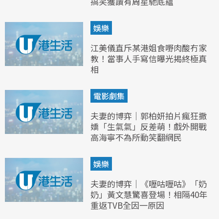
搞笑獲讚有周星馳底蘊
娛樂
江美儀直斥某港姐食嘢肉酸冇家
教！當事人手寫信曝光揭終極真
相
電影劇集
夫妻的博弈｜郭柏妍拍片瘋狂撒
嬌「生氣氣」反差萌！戲外開戰
高海寧不為所動笑翻網民
娛樂
夫妻的博弈｜《嚦咕嚦咕》「奶
奶」黃文慧驚喜登場！相隔40年
重返TVB全因一原因