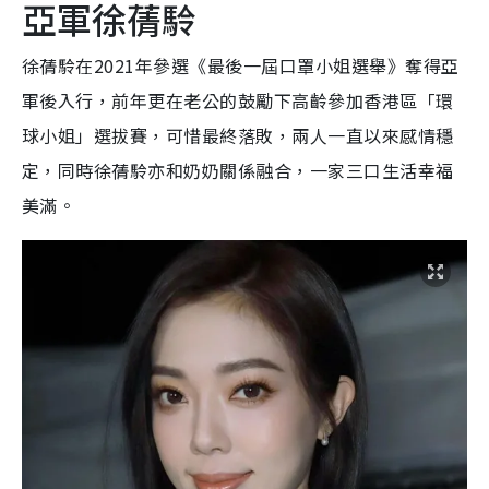
亞軍徐蒨駖
徐蒨駖在2021年參選《最後一屆口罩小姐選舉》奪得亞
軍後入行，前年更在老公的鼓勵下高齡參加香港區「環
球小姐」選拔賽，可惜最終落敗，兩人一直以來感情穩
定，同時徐蒨駖亦和奶奶關係融合，一家三口生活幸福
美滿。