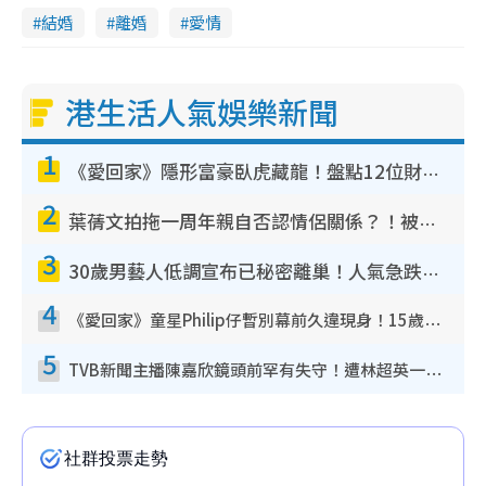
結婚
離婚
愛情
港生活人氣娛樂新聞
1
《愛回家》隱形富豪臥虎藏龍！盤點12位財氣逼人的有錢藝人：呢位靚女3億身家唔憂做
2
葉蒨文拍拖一周年親自否認情侶關係？！被質疑感情造假竟稱GM「普通同事」
3
30歲男藝人低調宣布已秘密離巢！人氣急跌變失蹤人口︰「這幾年過得並不容易」
4
《愛回家》童星Philip仔暫別幕前久違現身！15歲近況暴風長高蛻變帥氣少男
5
TVB新聞主播陳嘉欣鏡頭前罕有失守！遭林超英一句說話突襲嚇親當場大笑