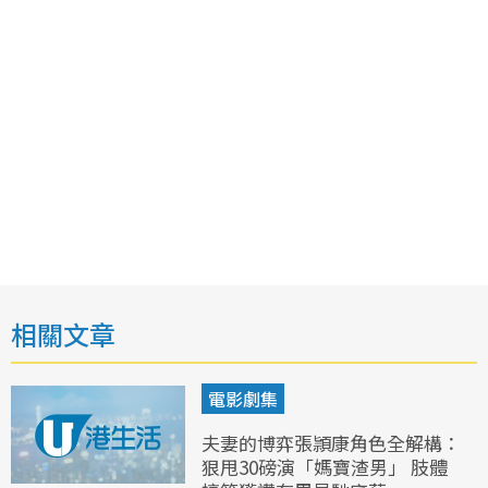
相關文章
電影劇集
夫妻的博弈張頴康角色全解構：
狠甩30磅演「媽寶渣男」 肢體