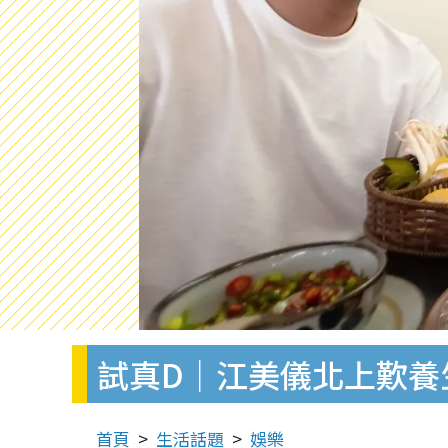
試真D｜江美儀北上歎養
首頁
生活話題
娛樂