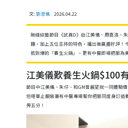
文:
劉澄儀
2026.04.22
無綫綜藝節目《試真D》由江美儀、周嘉洛、
趣，加上五位主持的特色，播出後贏盡好評！今
抵到爆的「養生火鍋」，更有中醫即場把脈為
江美儀歎養生火鍋$100
節目中江美儀、朱仔、和GM曾展望就一同體驗價
但唔單止靚裝兼有中醫專場幫你把脈同度身訂造
畀五分！