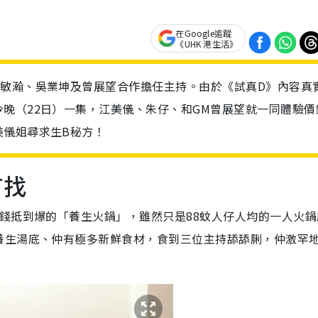
在Google追蹤
《UHK 港生活》
朱敏瀚、吳業坤及曾展望合作擔任主持。由於《試真D》內容真
晚（22日）一集，江美儀、朱仔、和GM曾展望就一同體驗價
美儀姐尋求生B秘方！
有找
錢抵到爆的「養生火鍋」，雖然只是88蚊人仔人均的一人火鍋
養生湯底、仲有極多新鮮食材，食到三位主持舔舔脷，仲激罕