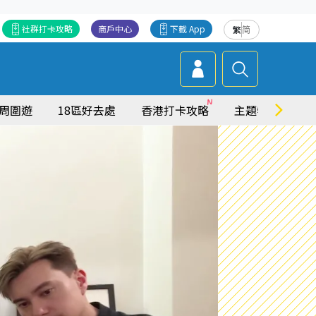
社群打卡攻略
商戶中心
下載 App
繁
简
周圍遊
18區好去處
香港打卡攻略
主題特集