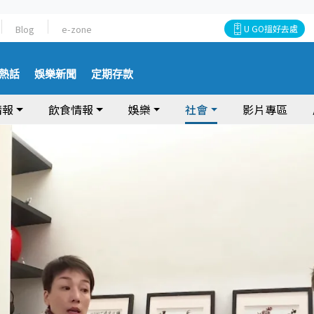
Blog
e-zone
U GO搵好去處
熱話
娛樂新聞
定期存款
情報
飲食情報
娛樂
社會
影片專區