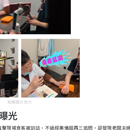
點擊圖片放大
曝光
直擊現場食客被訓話，不過經美儀姐再三追問，卻發現老闆夫