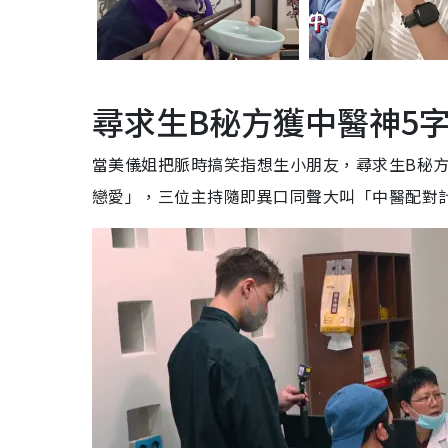
尋求生B秘方獲中醫神5
當美儀姐把脈時搞笑指想生小朋友，尋求生B秘
戀愛」，三位主持隨即異口同聲大叫「中醫配對