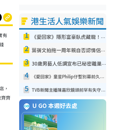
港生活人氣娛樂新聞
1
實有
《愛回家》隱形富豪臥虎藏龍！盤點12位財氣逼人的有錢藝人：呢位靚女3億身家唔憂做
錢
2
葉蒨文拍拖一周年親自否認情侶關係？！被質疑感情造假竟稱GM「普通同事」
3
30歲男藝人低調宣布已秘密離巢！人氣急跌變失蹤人口︰「這幾年過得並不容易」
4
《愛回家》童星Philip仔暫別幕前久違現身！15歲近況暴風長高蛻變帥氣少男
5
店，
TVB新聞主播陳嘉欣鏡頭前罕有失守！遭林超英一句說話突襲嚇親當場大笑
地齊齊
U GO 本週好去處