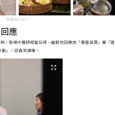
點擊圖片放大
字回應
方時，駐場中醫師相當玩得，幽默地回應她「需要滋潤」兼「建
計劃」，認真笑爆嘴。