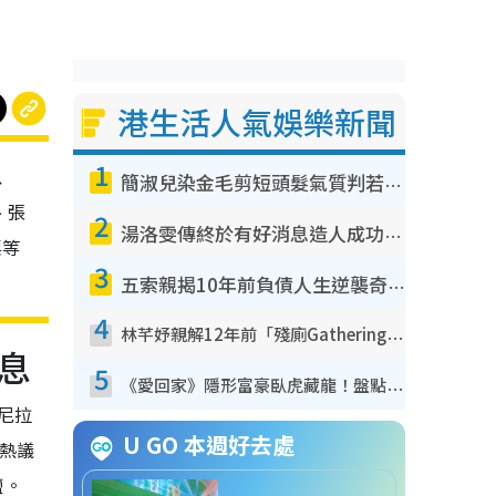
港生活人氣娛樂新聞
1
以
簡淑兒染金毛剪短頭髮氣質判若兩人！嚇壞老公麥大力都認唔出：「你做咩事？」
、張
2
湯洛雯傳終於有好消息造人成功！兩大細節曝孕味極濃惹猜測：大肚婆先會咁！
票等
3
五索親揭10年前負債人生逆襲奇蹟！全靠去一地方轉運後即遇上馬先生
4
林芊妤親解12年前「殘廁Gathering」真相！高層解約一句話重創尊嚴至今拒返TVB
息
5
《愛回家》隱形富豪臥虎藏龍！盤點12位財氣逼人的有錢藝人：呢位靚女3億身家唔憂做
馬尼拉
U GO 本週好去處
熱議
鹽。