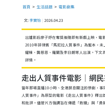
首頁
生活話題
電影劇集
文:
李寶怡
2026.04.23
出爐影后廖子妤在奪獎後隨即有新戲上映，電影
2010年菲律賓「馬尼拉人質事件」為藍本，
耀棟、龔慈恩、羅蘭及李日朗等人出演。下文
詳情。
走出人質事件電影｜網民
當年那場直播10小時、全港屏息關注的慘劇，事隔
人質事件」為原型的電影《走出人質事件》釋出首
和批評。儘管片方強調旨在傳遞「救贖」與「勇