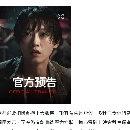
否有必要把慘劇搬上大銀幕，形容預告片短短十多秒已令他們
網民表示，至今仍有創傷後壓力症狀，擔心電影上映會對生還