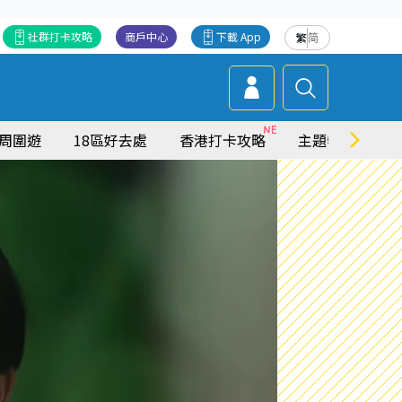
社群打卡攻略
商戶中心
下載 App
繁
简
周圍遊
18區好去處
香港打卡攻略
主題特集