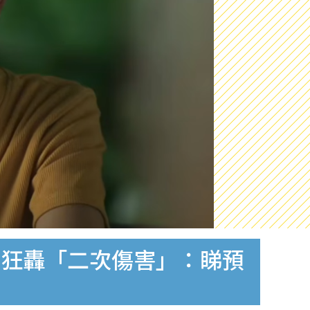
民狂轟「二次傷害」：睇預