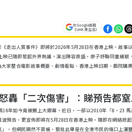
在Google追蹤
《UHK 港生活》
《走出人質事件》即將於2026年5月28日在香港上映，故事
未上映已隨即惹起外界熱議。演出陣容鼎盛，廖子妤聯同童繽毓
為大家整合電影故事概要、劇情看點、香港上映日期、戲院購
怒轟「二次傷害」：睇預告都窒
16年如今竟被搬上大銀幕。近日，一部以2010年「8‧23 
波預告，更宣佈即將在5月28日在香港上映，隨即在網絡掀起
氣」，但網民顯然不買帳，狠批此舉是在全港市民的傷口上灑