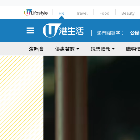
HK
Travel
Food
Beauty
熱門關鍵字：
公屋
演唱會
優惠著數
玩樂情報
購物