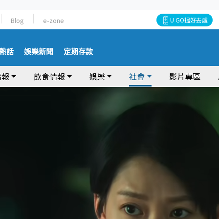
Blog
e-zone
U GO搵好去處
熱話
娛樂新聞
定期存款
情報
飲食情報
娛樂
社會
影片專區