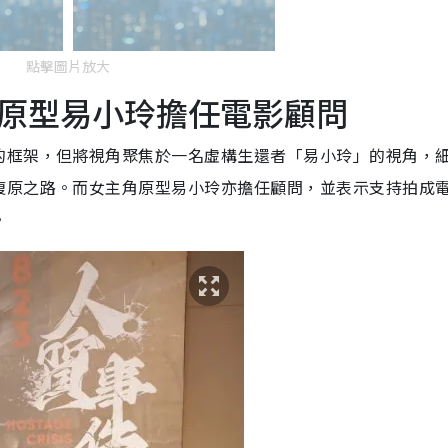
點擊圖片放大
原型易小玲擔任電影顧問
的框架，但將視角聚焦於一名虛構生還者「易小玲」的視角，
復原之路。而女主角原型易小玲亦擔任顧問，並表示支持拍成
。