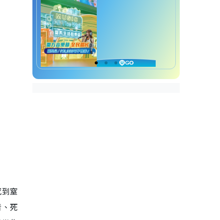
感到窒
者、死