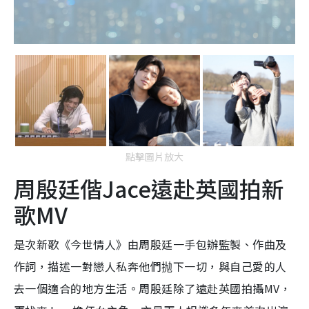
點擊圖片放大
周殷廷偕Jace遠赴英國拍新
歌MV
是次新歌《今世情人》由周殷廷一手包辦監製、作曲及
作詞，描述一對戀人私奔他們抛下一切，與自己愛的人
去一個適合的地方生活。周殷廷除了
遠赴英國拍攝MV，