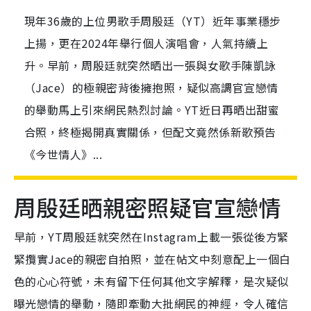
現年36歲的上位男歌手周殷廷（YT）近年事業穩步
上揚，更在2024年舉行個人演唱會，人氣持續上
升。早前，周殷廷就突然晒出一張與女歌手陳凱詠
（Jace）的極親密背後擁抱照，疑似高調官宣戀情
的舉動馬上引來網民熱烈討論。YT近日再晒出甜蜜
合照，終極揭開真實關係，但配文竟然係新歌預告
《今世情人》...
周殷廷晒親密照疑官宣戀情
早前，YT周殷廷就突然在Instagram上載一張從後方緊
緊攬實Jace的親密自拍照，並在帖文中刻意配上一個白
色的心心符號，未有留下任何其他文字解釋，是次疑似
曝光戀情的舉動，隨即牽動大批網民的神經，令人確信