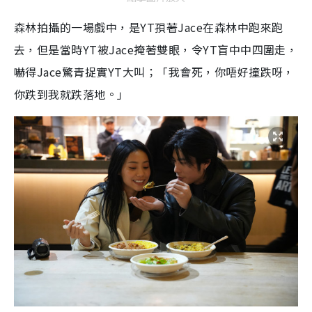
森林拍攝的一場戲中，是YT孭著Jace在森林中跑來跑
去，但是當時YT被Jace掩著雙眼，令YT盲中中四圍走，
嚇得Jace驚青捉實YT大叫；「我會死，你唔好撞跌呀，
你跌到我就跌落地。」