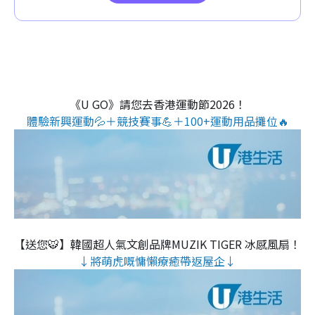
《U GO》請您去香港運動節2026！
體驗新興運動💦＋競技賽事💪＋100+運動用品攤位🔥
【送您🐯】韓國超人氣文創品牌MUZIK TIGER 冰感風扇！
↓將萌虎嘅慵懶療癒帶返屋企↓