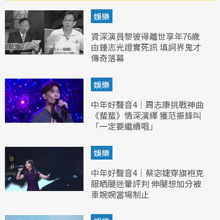
娛樂
資深演員黎彼得離世享年76歲
由鍾志光證實死訊 填詞界鬼才
傳奇落幕
娛樂
中年好聲音4｜周志康挑戰神曲
《蜚蜚》情深演繹 獲范振鋒叫
「一定要繼續唱」
娛樂
中年好聲音4｜蔡宓婕穿旗袍克
服晒腿迷暈評判 伸腿想加分被
車婉婉當場制止