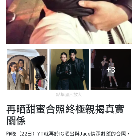
+3
點擊圖片放大
再晒甜蜜合照終極親揭真實
關係
昨晚（22日）YT就再於IG晒出與Jace情深對望的合照，