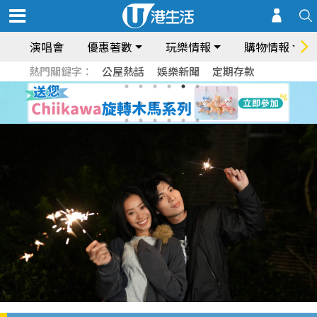
演唱會
優惠著數
玩樂情報
購物情報
熱門關鍵字：
公屋熱話
娛樂新聞
定期存款