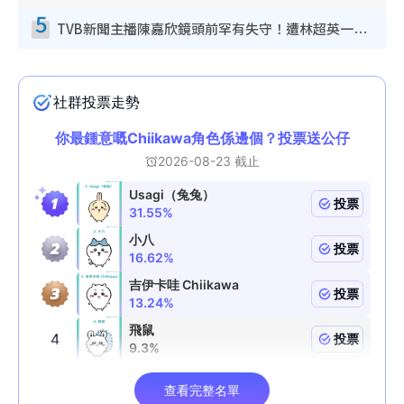
5
TVB新聞主播陳嘉欣鏡頭前罕有失守！遭林超英一句說話突襲嚇親當場大笑