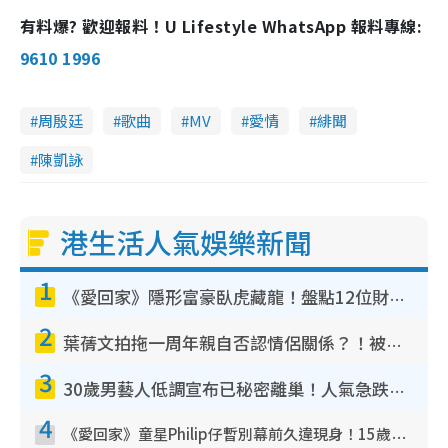
有料爆? 歡迎報料！U Lifestyle WhatsApp 報料專線:
9610 1996
周殷廷
歌曲
MV
愛情
緋聞
陳凱詠
港生活人氣娛樂新聞
1
《愛回家》隱形富豪臥虎藏龍！盤點12位財氣逼人的有錢藝人：呢位靚女3億身家唔憂做
2
葉蒨文拍拖一周年親自否認情侶關係？！被質疑感情造假竟稱GM「普通同事」
3
30歲男藝人低調宣布已秘密離巢！人氣急跌變失蹤人口︰「這幾年過得並不容易」
4
《愛回家》童星Philip仔暫別幕前久違現身！15歲近況暴風長高蛻變帥氣少男