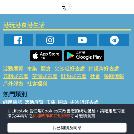
港玩港食港生活
活動展覽
市集
開倉
尖沙咀好去處
銅鑼灣好去處
元朗好去處
荃灣好去處
旺角好去處
社會
餐廳情報
戶外郊遊
社會福利
熱門類別
網民熱話
活動展覽
市集
開倉
尖沙咀好去處
銅鑼灣好去處
元朗好去處
荃灣好去處
旺角好去處
社會
U Lifestyle 會使用Cookies來改善您的網站體驗，請確定您同意
接受本網站之
私隱政策和使用條款
才可繼續瀏覽。
餐廳情報
戶外郊遊
熱門標籤
我已閱讀及同意