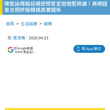
陳凱詠周殷廷親密照官宣戀情惹熱議！再晒甜
蜜合照終極親揭真實關係
首頁
生活話題
娛樂
文:
劉澄儀
2026.04.23
在Google追蹤
用 App 睇文
《UHK 港生活》