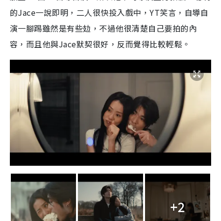
的Jace一說即明，二人很快投入戲中，YT笑言，自導自
演一腳踢雖然是有些攰，不過他很清楚自己要拍的內
容，而且他與Jace默契很好，反而覺得比較輕鬆。
+2