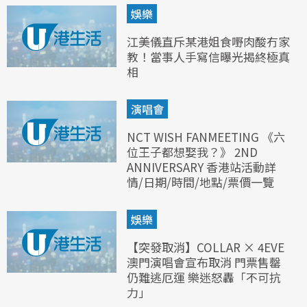
娛樂
江美儀直斥某港姐食嘢肉酸冇家
教！當事人手寫信曝光揭終極真
相
演唱會
NCT WISH FANMEETING 《六
位王子都想娶我？》 2ND
ANNIVERSARY 香港站活動詳
情/日期/時間/地點/票價一覽
娛樂
【突發取消】COLLAR × 4EVE
澳門演唱會宣布取消 門票售罄
仍難逃厄運 樂迷怒轟「不可抗
力」