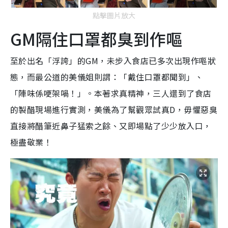
點擊圖片放大
GM隔住口罩都臭到作嘔
至於出名「浮誇」的GM，未步入食店已多次出現作嘔狀
態，而最公道的美儀姐則謂：「戴住口罩都聞到」、
「陣味係哽架喎！」。本著求真精神，三人還到了食店
的製醋現場進行實測，美儀為了幫觀眾試真D，毋懼惡臭
直接將醋筆近鼻子猛索之餘、又即場點了少少放入口，
極盡敬業！