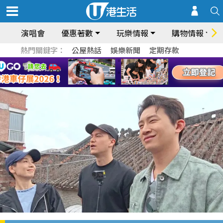
演唱會
優惠著數
玩樂情報
購物情報
熱門關鍵字：
公屋熱話
娛樂新聞
定期存款