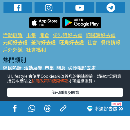
活動展覽
市集
開倉
尖沙咀好去處
銅鑼灣好去處
元朗好去處
荃灣好去處
旺角好去處
社會
餐廳情報
戶外郊遊
社會福利
熱門類別
網民熱話
活動展覽
市集
開倉
尖沙咀好去處
銅鑼灣好去處
元朗好去處
荃灣好去處
旺角好去處
社會
U Lifestyle 會使用Cookies來改善您的網站體驗，請確定您同意
接受本網站之
私隱政策和使用條款
才可繼續瀏覽。
餐廳情報
戶外郊遊
熱門標籤
我已閱讀及同意
#UGO搵好去處
#人氣活動推介
#美食社群熱話
#親子玩樂好去處
#ULifestyle應用程式
#限時搶
本週好去處
#UJetso禮物放送
#ULifestyle商戶中心
#著數
#網絡熱話
香港經濟日報版權所有©2026