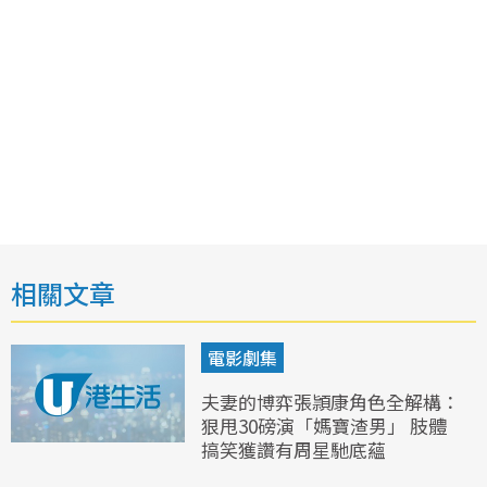
相關文章
電影劇集
夫妻的博弈張頴康角色全解構：
狠甩30磅演「媽寶渣男」 肢體
搞笑獲讚有周星馳底蘊