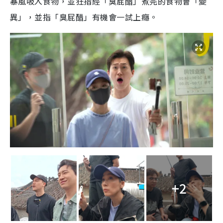
暴風吸入食物，並狂指經「臭屁醋」煮完的食物會「變
異」，並指「臭屁醋」有機會一試上癮。
+2