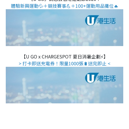
體驗新興運動💦＋競技賽事💪＋100+運動用品攤位🔥
【U GO x CHARGESPOT 夏日消暑企劃⚡】
> 打卡即送充電券！限量1000張🔋送完即止 <