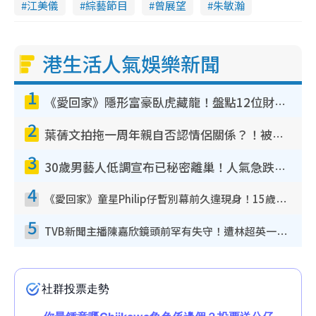
江美儀
綜藝節目
曾展望
朱敏瀚
港生活人氣娛樂新聞
1
《愛回家》隱形富豪臥虎藏龍！盤點12位財氣逼人的有錢藝人：呢位靚女3億身家唔憂做
2
葉蒨文拍拖一周年親自否認情侶關係？！被質疑感情造假竟稱GM「普通同事」
3
30歲男藝人低調宣布已秘密離巢！人氣急跌變失蹤人口︰「這幾年過得並不容易」
4
《愛回家》童星Philip仔暫別幕前久違現身！15歲近況暴風長高蛻變帥氣少男
5
TVB新聞主播陳嘉欣鏡頭前罕有失守！遭林超英一句說話突襲嚇親當場大笑