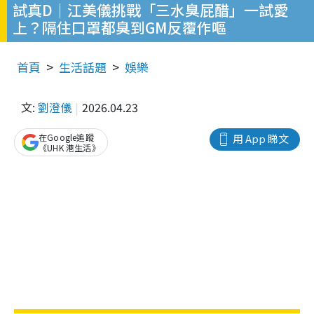
試真D｜江美儀挑戰「三水臭屁醋」一試愛
上？隔住口罩都臭到GM反覆作嘔
首頁
生活話題
娛樂
文:
劉澄儀
2026.04.23
在Google追蹤
用 App 睇文
《UHK 港生活》