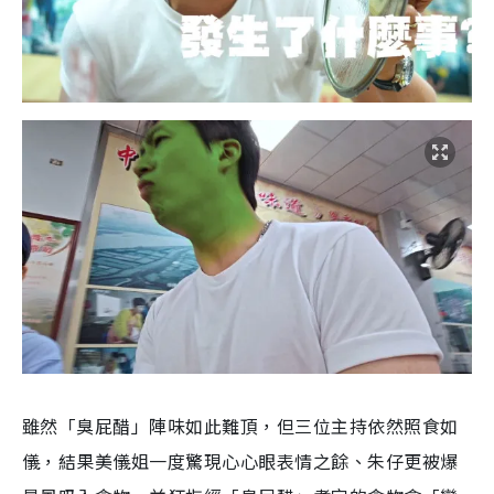
雖然「臭屁醋」陣味如此難頂，但三位主持依然照食如
儀，結果美儀姐一度驚現心心眼表情之餘、朱仔更被爆