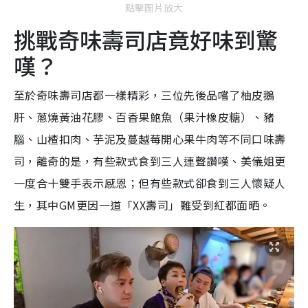
點擊圖片放大
挑戰奇味壽司店竟好味到驚
嘆？
至於奇味壽司店都一樣精彩，三位先後品嚐了柚皮鵝
肝、蔥燒黃油花膠、百香果鮑魚（果汁橡皮糖）、豬
腦、山楂扣肉、芋泥及蔓越莓開心果牛肉等不同口味壽
司，離奇的是，有些款式食到三人連聲讚嘆、美儀姐更
一度合十雙手表示感恩；但有些款式卻食到三人懷疑人
生，其中GM更因一道「XX壽司」難受到紅都面晒。