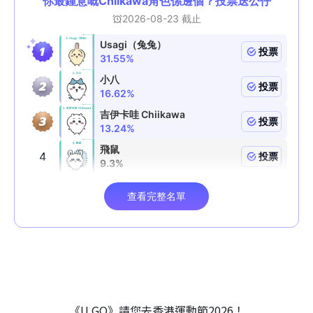
《U GO》請您去香港運動節2026！