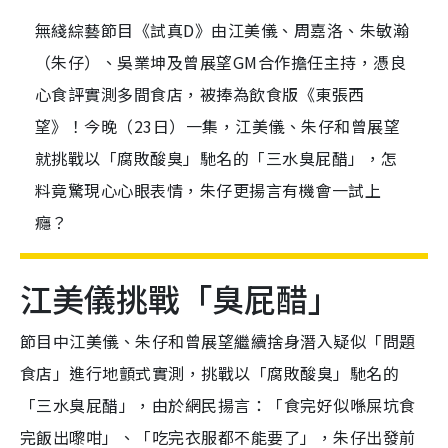
無綫綜藝節目《試真D》由江美儀、周嘉洛、朱敏瀚
（朱仔）、吳業坤及曾展望GM合作擔任主持，憑良
心食評實測多間食店，被捧為飲食版《東張西
望》！今晚（23日）一集，江美儀、朱仔和曾展望
就挑戰以「腐敗酸臭」馳名的「三水臭屁醋」，怎
料竟驚現心心眼表情，朱仔更揚言有機會一試上
癮？
江美儀挑戰「臭屁醋」
節目中江美儀、朱仔和曾展望繼續捨身潛入疑似「問題
食店」進行地顫式實測，挑戰以「腐敗酸臭」馳名的
「三水臭屁醋」，由於網民揚言：「食完好似喺屎坑食
完飯出嚟咁」、「吃完衣服都不能要了」，朱仔出發前