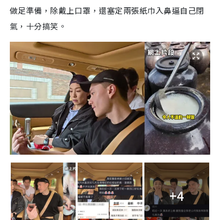
做足準備，除戴上口罩，還塞定兩張紙巾入鼻逼自己閉
氣，十分搞笑。
+4