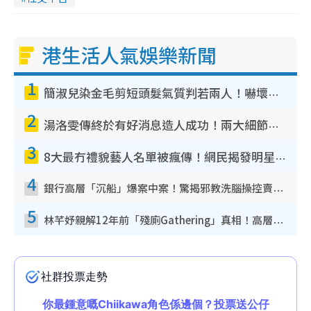
港生活人氣娛樂新聞
1
簡淑兒染金毛剪短頭髮氣質判若兩人！嚇壞老公麥大力都認唔出：「你做咩事？」
2
湯洛雯傳終於有好消息造人成功！兩大細節曝孕味極濃惹猜測：大肚婆先會咁！
3
8大最冇禮貌藝人名單被瘋傳！網民揭發明星真面目 一致數臭呢位係無品天花板？
4
銀行高層「沉船」爆案中案！驚揭邪教洗腦操控賣淫被吞600萬 幕後黑手講多錯多
5
林芊妤親解12年前「殘廁Gathering」真相！高層解約一句話重創尊嚴至今拒返TVB