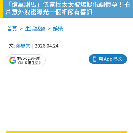
「億萬駙馬」伍富橋太太被爆疑低調懷孕！拍
片意外洩密曝光一個細節有喜訊
首頁
生活話題
娛樂
文:
鄭惠文
2026.04.24
在Google追蹤
用 App 睇文
《UHK 港生活》