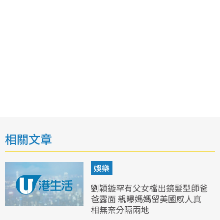
相關文章
娛樂
劉穎鏇罕有父女檔出鏡髮型師爸
爸露面 親曝媽媽留美國感人真
相無奈分隔兩地