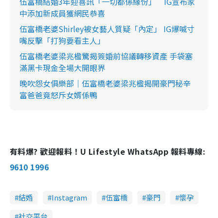
伍富橋結婚3年迎喜訊「一切都係緣份」 IG宣布家
中添加新成員獲網民恭喜
伍富橋老婆Shirley被女藝人質疑「內定」 IG爆喊寸
嘴反擊「打狗要看主人」
伍富橋老婆梁兆楹驚揭簽婚前協議轉移資產 手袋塞
滿黑卡現金全場大開眼界
晚吹怨女俱樂部｜伍富橋老婆梁兆楹揭開豪門秘辛
富爸爸竟怒斥女婿係鴨
有料爆? 歡迎報料！U Lifestyle WhatsApp 報料專線:
9610 1996
結婚
Instagram
伍富橋
豪門
懷孕
社交平台