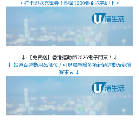
> 打卡即送充電券！限量1000張🔋送完即止 <
↓ 【免費送】香港運動節2026電子門票！↓
↓ 設過百運動用品攤位 / 可現場體驗多項新穎運動及觀賞
賽事🔥 ↓