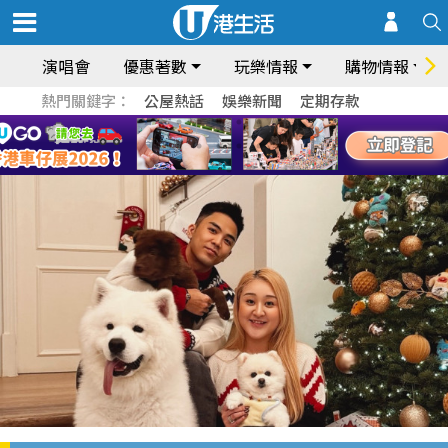
演唱會
優惠著數
玩樂情報
購物情報
熱門關鍵字：
公屋熱話
娛樂新聞
定期存款