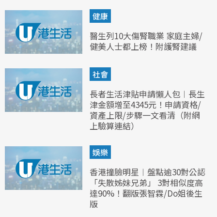
健康
醫生列10大傷腎職業 家庭主婦/
健美人士都上榜！附護腎建議
社會
長者生活津貼申請懶人包︱長生
津金額增至4345元！申請資格/
資產上限/步驟一文看清（附網
上驗算連結）
娛樂
香港撞臉明星︱盤點逾30對公認
「失散姊妹兄弟」 3對相似度高
達90%！翻版張智霖/Do姐後生
版