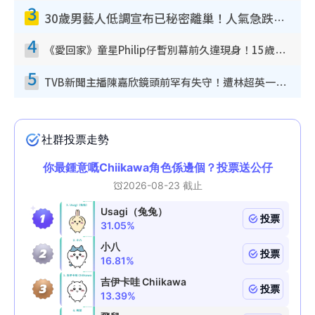
《愛回家》童星Philip仔暫別幕前久違現身！15歲近況暴風長高蛻變帥氣少男
5
TVB新聞主播陳嘉欣鏡頭前罕有失守！遭林超英一句說話突襲嚇親當場大笑