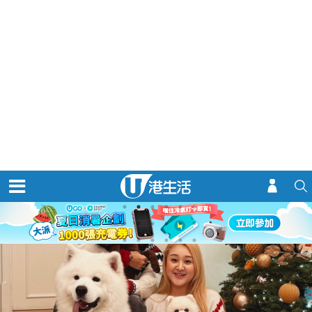
演唱會
優惠著數
玩樂情報
購物情報
熱門關鍵字：
公屋熱話
娛樂新聞
定期存款