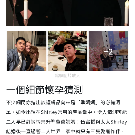
+2
點擊圖片放大
一個細節懷孕猜測
不少網民亦指出該護膚品向來是「準媽媽」的必備清
單，如今出現在Shirley常用的產品當中，令人猜測可能
二人早已靜悄悄榮升準爸爸媽媽！伍富橋與太太Shirley
結婚後一直過著二人世界，家中就只有三隻愛寵作伴，
雖然現在只是有懷孕的猜測，不過已經有不少粉絲留言
二人送上祝福。