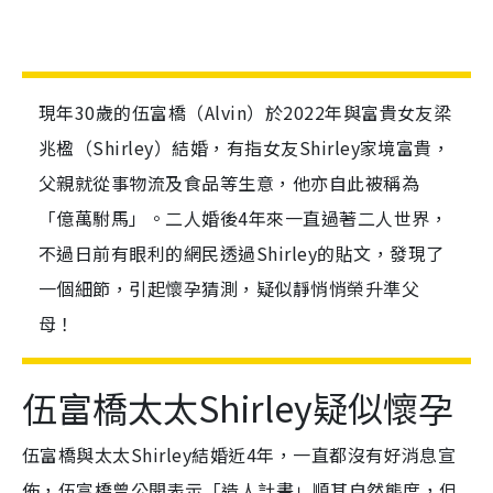
現年30歲的伍富橋（Alvin）於2022年與富貴女友梁
兆楹（Shirley）結婚，有指女友Shirley家境富貴，
父親就從事物流及食品等生意，他亦自此被稱為
「億萬駙馬」。二人婚後4年來一直過著二人世界，
不過日前有眼利的網民透過Shirley的貼文，發現了
一個細節，引起懷孕猜測，疑似靜悄悄榮升準父
母！
伍富橋太太Shirley疑似懷孕
伍富橋與太太Shirley結婚近4年，一直都沒有好消息宣
佈，伍富橋曾公開表示「造人計畫」順其自然態度，但
日前就有眼利的網民透過Shirley的貼文，發現了蛛絲馬
跡，引起懷孕猜測。日前Shirley在Instagram限時動態