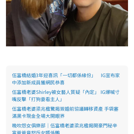
伍富橋結婚3年迎喜訊「一切都係緣份」 IG宣布家
中添加新成員獲網民恭喜
伍富橋老婆Shirley被女藝人質疑「內定」 IG爆喊寸
嘴反擊「打狗要看主人」
伍富橋老婆梁兆楹驚揭簽婚前協議轉移資產 手袋塞
滿黑卡現金全場大開眼界
晚吹怨女俱樂部｜伍富橋老婆梁兆楹揭開豪門秘辛
富爸爸竟怒斥女婿係鴨