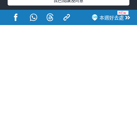
娛樂
《夫妻的博弈》郭柏妍親自拆解
綠茶小三無辜妝容：「重手胭脂
妝」落足心思有玄機