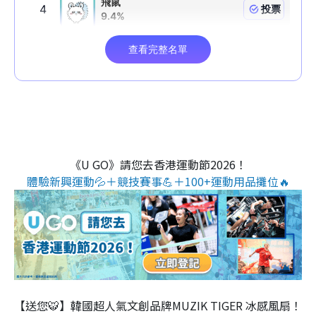
《U GO》請您去香港運動節2026！
體驗新興運動💦＋競技賽事💪＋100+運動用品攤位🔥
【送您🐯】韓國超人氣文創品牌MUZIK TIGER 冰感風扇！
↓將萌虎嘅慵懶療癒帶返屋企↓