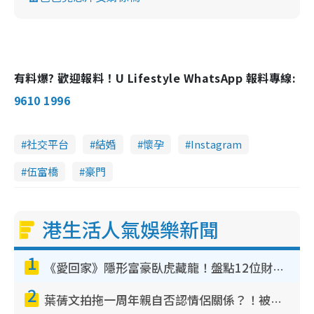
有料爆? 歡迎報料！U Lifestyle WhatsApp 報料專線:
9610 1996
社交平台
結婚
懷孕
Instagram
伍富橋
豪門
港生活人氣娛樂新聞
1
《愛回家》隱形富豪臥虎藏龍！盤點12位財氣逼人的有錢藝人：呢位靚女3億身家唔憂做
2
葉蒨文拍拖一周年親自否認情侶關係？！被質疑感情造假竟稱GM「普通同事」
3
30歲男藝人低調宣布已秘密離巢！人氣急跌變失蹤人口︰「這幾年過得並不容易」
4