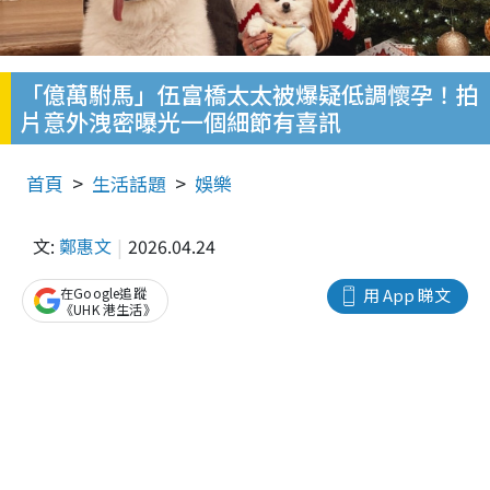
「億萬駙馬」伍富橋太太被爆疑低調懷孕！拍
片意外洩密曝光一個細節有喜訊
首頁
生活話題
娛樂
文:
鄭惠文
2026.04.24
在Google追蹤
用 App 睇文
《UHK 港生活》