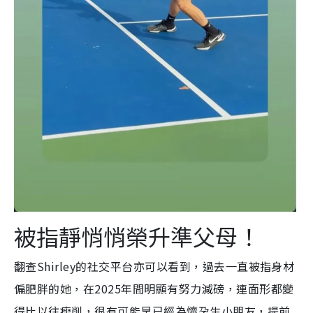
被指靜悄悄榮升準父母！
翻查Shirley的社交平台亦可以看到，過去一直被指身材
偏肥胖的她，在2025年間明顯有努力減磅，連面形都變
得比以往瘦削，很有可能早已經為懷孕生小朋友，提前
部署，以最佳狀態迎接新生命的來臨。至於近年熱衷
Pickleball的Alvin，亦被發現早前在IG曾貼出外國爸爸