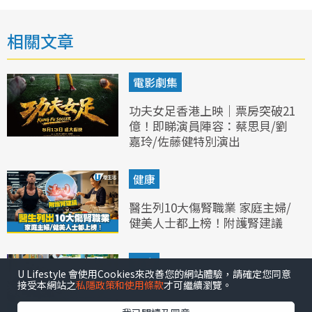
電影劇集
功夫女足香港上映｜票房突破21
億！即睇演員陣容：蔡思貝/劉
嘉玲/佐藤健特別演出
U Lifestyle 會使用Cookies來改善您的網站體驗，請確定您同意
接受本網站之
私隱政策和使用條款
才可繼續瀏覽。
健康
我已閱讀及同意
醫生列10大傷腎職業 家庭主婦/
健美人士都上榜！附護腎建議
本週好去處
社會
長者生活津貼申請懶人包︱長生
津金額增至4345元！申請資格/
資產上限/步驟一文看清（附網
上驗算連結）