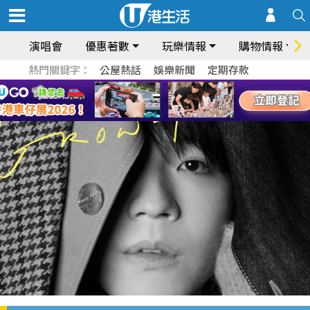
演唱會
優惠著數
玩樂情報
購物情報
熱門關鍵字：
公屋熱話
娛樂新聞
定期存款