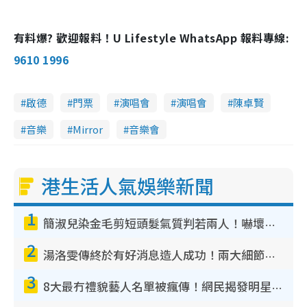
有料爆? 歡迎報料！U Lifestyle WhatsApp 報料專線:
9610 1996
啟德
門票
演唱會
演唱會
陳卓賢
音樂
Mirror
音樂會
港生活人氣娛樂新聞
1
簡淑兒染金毛剪短頭髮氣質判若兩人！嚇壞老公麥大力都認唔出：「你做咩事？」
2
湯洛雯傳終於有好消息造人成功！兩大細節曝孕味極濃惹猜測：大肚婆先會咁！
3
8大最冇禮貌藝人名單被瘋傳！網民揭發明星真面目 一致數臭呢位係無品天花板？