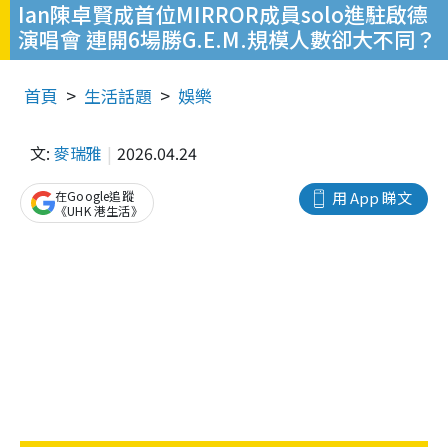
Ian陳卓賢成首位MIRROR成員solo進駐啟德
演唱會 連開6場勝G.E.M.規模人數卻大不同？
首頁
生活話題
娛樂
文:
麥瑞雅
2026.04.24
在Google追蹤
用 App 睇文
《UHK 港生活》