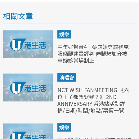
相關文章
娛樂
中年好聲音4｜蔡宓婕穿旗袍克
服晒腿迷暈評判 伸腿想加分被
車婉婉當場制止
演唱會
NCT WISH FANMEETING 《六
位王子都想娶我？》 2ND
ANNIVERSARY 香港站活動詳
情/日期/時間/地點/票價一覽
娛樂