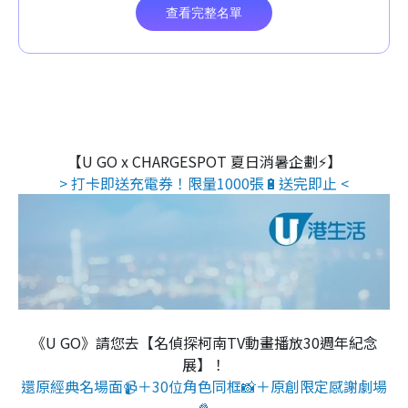
【U GO x CHARGESPOT 夏日消暑企劃⚡】
> 打卡即送充電券！限量1000張🔋送完即止 <
《U GO》請您去【名偵探柯南TV動畫播放30週年紀念
展】！
還原經典名場面📹＋30位角色同框📸＋原創限定感謝劇場