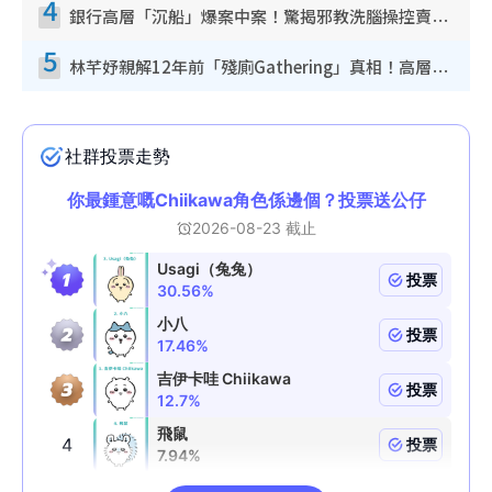
4
銀行高層「沉船」爆案中案！驚揭邪教洗腦操控賣淫被吞600萬 幕後黑手講多錯多
5
林芊妤親解12年前「殘廁Gathering」真相！高層解約一句話重創尊嚴至今拒返TVB