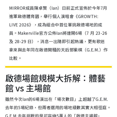
MIRROR成員陳卓賢（Ian）日前正式宣佈於今年7月
進軍啟德體育園，舉行個人演唱會《GROWTH:
LIVE 2026》，成為組合中首位單挑啟德場地的成
員。Makerville官方公佈Ian將連開6場（7 月 23-26
及 28-29 日），消息一出隨即引起熱議，更有歌迷
拿來與去年同在啟德開騷的天后鄧紫棋（G.E.M.）作
比較。
啟德場館規模大拆解：體藝
館 vs 主場館
雖然今次Ian的6場演出在「場次數目」上超越了G.E.M.
去年的5場紀錄，但兩者選用的場地級數其實大相徑庭。
G.E.M.去年挑戰的是可容納5萬人的「啟德主場館」