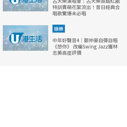
古天樂演唱會｜古天樂首踏紅館
特訓賣萌花絮流出！昔日經典合
唱歌驚爆未必唱
娛樂
中年好聲音4｜鄭仲豪自彈自唱
《想你》 改編Swing Jazz獲林
志美高度評價