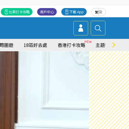
社群打卡攻略
商戶中心
下載 App
繁
简
周圍遊
18區好去處
香港打卡攻略
主題特集