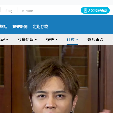
Blog
e-zone
U GO搵好去處
熱話
娛樂新聞
定期存款
情報
飲食情報
娛樂
社會
影片專區