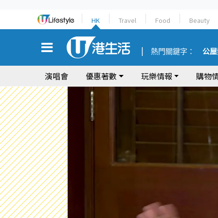
HK
Travel
Food
Beauty
熱門關鍵字：
公屋
演唱會
優惠著數
玩樂情報
購物