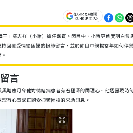
在Google追蹤
《UHK 港生活》
洲舞王」羅志祥（小豬）擔任嘉賓。節目中，小豬更首度剖白曾
堅持回覆受情緒困擾的粉絲留言，並於節目中親揭當年如何停
面。
絲留言
段黑暗歲月令他對情緒病患者有著極深的同理心。他透露現時
處理有心事或正飽受抑鬱困擾的求助訊息。