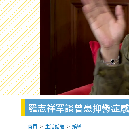
羅志祥罕談曾患抑鬱症
首頁
生活話題
娛樂