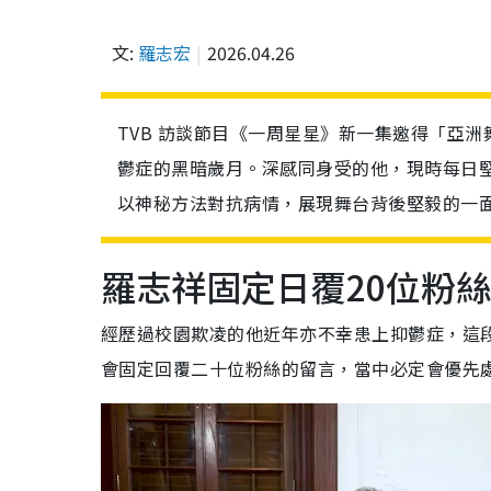
文:
羅志宏
2026.04.26
TVB 訪談節目《一周星星》新一集邀得「亞
鬱症的黑暗歲月。深感同身受的他，現時每日
以神秘方法對抗病情，展現舞台背後堅毅的一
羅志祥固定日覆20位粉
經歷過校園欺凌的他近年亦不幸患上抑鬱症，這
會固定回覆二十位粉絲的留言，當中必定會優先