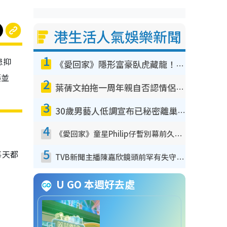
港生活人氣娛樂新聞
1
患抑
《愛回家》隱形富豪臥虎藏龍！盤點12位財氣逼人的有錢藝人：呢位靚女3億身家唔憂做
藥並
2
葉蒨文拍拖一周年親自否認情侶關係？！被質疑感情造假竟稱GM「普通同事」
3
30歲男藝人低調宣布已秘密離巢！人氣急跌變失蹤人口︰「這幾年過得並不容易」
4
《愛回家》童星Philip仔暫別幕前久違現身！15歲近況暴風長高蛻變帥氣少男
5
每天都
TVB新聞主播陳嘉欣鏡頭前罕有失守！遭林超英一句說話突襲嚇親當場大笑
U GO 本週好去處