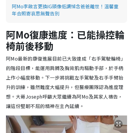
阿Mo李啟言更換IG頭像低調悼念爸爸離世！溫馨童
年合照寄哀思無聲告別
阿Mo復康進度：已能操控輪
椅前後移動
阿Mo最新的康復進展目前已大致達成「右手駕駛輪椅」
的階段目標，能運用肩膊及胸背肌肉驅動手部，於手柄
上作小幅度移動。下一步將挑戰左手駕駛及右手手臂抬
升的訓練，雖然難度大幅提升，但醫療團隊認為進度理
想。大哥Joseph呼籲大眾繼續為阿Mo及其家人禱告，
讓這份堅韌不屈的精神在主內延續。