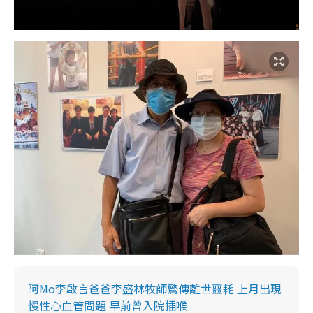
阿Mo李啟言爸爸李盛林牧師驚傳離世噩耗 上月出現
慢性心血管問題 早前曾入院插喉