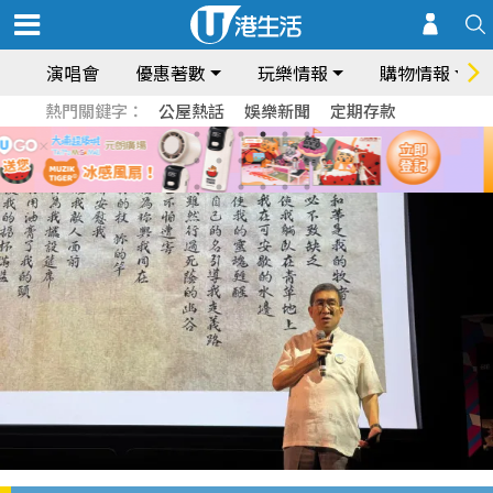
演唱會
優惠著數
玩樂情報
購物情報
熱門關鍵字：
公屋熱話
娛樂新聞
定期存款