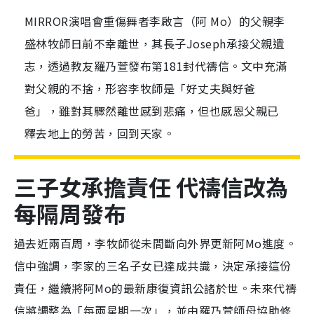
MIRROR演唱會重傷舞者李啟言（阿 Mo）的父親李
盛林牧師日前不幸離世，其長子Joseph承接父親遺
志，透過教友羅乃萱發布第181封代禱信。文中充滿
對父親的不捨，形容李牧師是「好丈夫與好爸
爸」，雖對其驟然離世感到悲痛，但也感恩父親已
釋去地上的勞苦，回到天家。
三子女承擔責任 代禱信改為
每隔周發布
過去近兩百周，李牧師從未間斷向外界更新阿Mo進度。
信中強調，李家的三名子女已達成共識，決定承接這份
責任，繼續將阿Mo的最新康復資訊公諸於世。未來代禱
信將調整為「每兩星期一次」，並由羅乃萱師母協助修