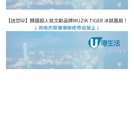
【送您🐯】韓國超人氣文創品牌MUZIK TIGER 冰感風扇！
↓將萌虎嘅慵懶療癒帶返屋企↓