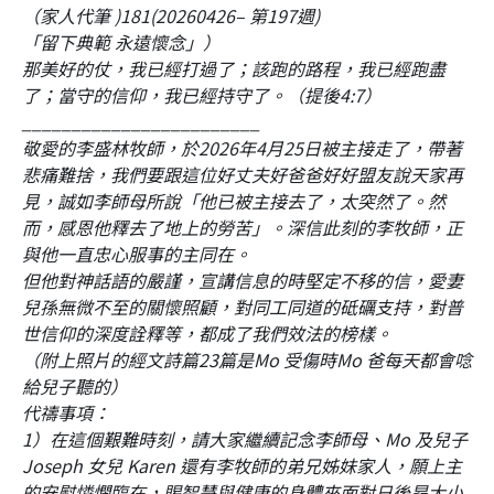
（家人代筆 )181(20260426– 第197週)
「留下典範 永遠懷念」）
那美好的仗，我已經打過了；該跑的路程，我已經跑盡
了；當守的信仰，我已經持守了。（提後4:7）
________________________
敬愛的李盛林牧師，於2026年4月25日被主接走了，帶著
悲痛難捨，我們要跟這位好丈夫好爸爸好好盟友說天家再
見，誠如李師母所說「他已被主接去了，太突然了。然
而，感恩他釋去了地上的勞苦」。深信此刻的李牧師，正
與他一直忠心服事的主同在。
但他對神話語的嚴謹，宣講信息的時堅定不移的信，愛妻
兒孫無微不至的關懷照顧，對同工同道的砥礪支持，對普
世信仰的深度詮釋等，都成了我們效法的榜樣。
（附上照片的經文詩篇23篇是Mo 受傷時Mo 爸每天都會唸
給兒子聽的）
代禱事項：
1）在這個艱難時刻，請大家繼續記念李師母、Mo 及兒子
Joseph 女兒 Karen 還有李牧師的弟兄姊妹家人，願上主
的安慰憐憫臨在，賜智慧與健康的身體來面對日後昂大小