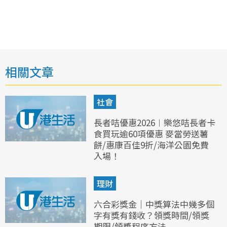
相關文章
社會
長者咭優惠2026︱樂悠咭長者卡
食買玩逾60項優惠 麥當勞送薯
餅/惠康百佳9折/海洋公園免費
入場！
理財
六合彩獎金｜中獎算法中幾多個
字有獎有錢收？領獎時間/領獎
期限/領獎程序方法