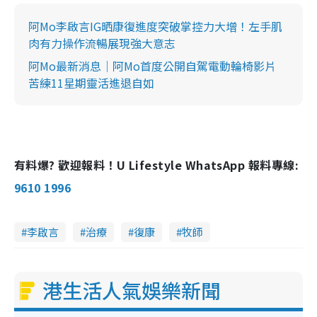
阿Mo李啟言IG晒康復進度突破掌控力大增！左手肌
肉有力操作流暢展現強大意志
阿Mo最新消息｜阿Mo首度公開自駕電動輪椅影片
苦練11星期靈活進退自如
有料爆? 歡迎報料！U Lifestyle WhatsApp 報料專線:
9610 1996
李啟言
治療
復康
牧師
港生活人氣娛樂新聞