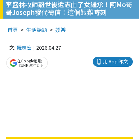
李盛林牧師離世後遺志由子女繼承！阿Mo哥
哥Joseph發代禱信：這個艱難時刻
首頁
生活話題
娛樂
文:
羅志宏
2026.04.27
在Google追蹤
用 App 睇文
《UHK 港生活》