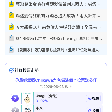
1
簡淑兒染金毛剪短頭髮氣質判若兩人！嚇壞老公麥大力都認唔出：「你做咩事？」
2
湯洛雯傳終於有好消息造人成功！兩大細節曝孕味極濃惹猜測：大肚婆先會咁！
3
五索親揭10年前負債人生逆襲奇蹟！全靠去一地方轉運後即遇上馬先生
4
林芊妤親解12年前「殘廁Gathering」真相！高層解約一句話重創尊嚴至今拒返TVB
5
《愛回家》隱形富豪臥虎藏龍！盤點12位財氣逼人的有錢藝人：呢位靚女3億身家唔憂做