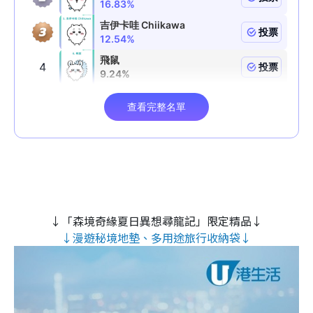
↓「森境奇緣夏日異想尋龍記」限定精品↓
↓漫遊秘境地墊、多用途旅行收納袋↓