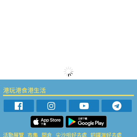
港玩港食港生活
活動展覽
市集
開倉
尖沙咀好去處
銅鑼灣好去處