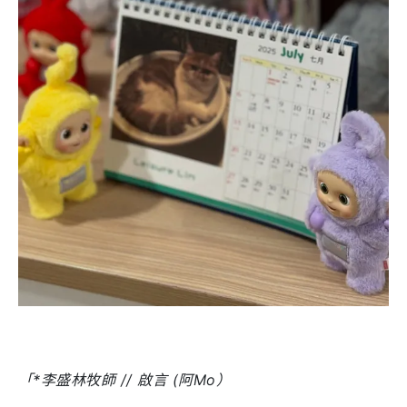
「
*李盛林牧師 // 啟言 (阿Mo）