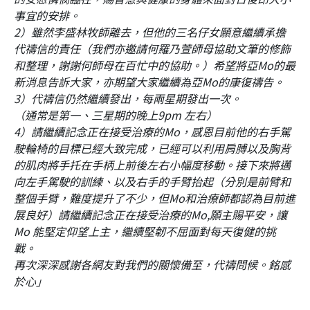
事宜的安排。
2）雖然李盛林牧師離去，但他的三名仔女願意繼續承擔
代禱信的責任（我們亦邀請何羅乃萱師母協助文筆的修飾
和整理，謝謝何師母在百忙中的協助。）希望將亞Mo的最
新消息告訴大家，亦期望大家繼續為亞Mo的康復禱告。
3）代禱信仍然繼續發出，每兩星期發出一次。
（通常是第一、三星期的晚上9pm 左右）
4）請繼續記念正在接受治療的Mo，感恩目前他的右手駕
駛輪椅的目標已經大致完成，已經可以利用肩膊以及胸背
的肌肉將手托在手柄上前後左右小幅度移動。接下來將邁
向左手駕駛的訓練、以及右手的手臂抬起（分別是前臂和
整個手臂，難度提升了不少，但Mo和治療師都認為目前進
展良好）請繼續記念正在接受治療的Mo,願主賜平安，讓
Mo 能堅定仰望上主，繼續堅韌不屈面對每天復健的挑
戰。
再次深深感謝各網友對我們的關懷備至，代禱問候。銘感
於心
」