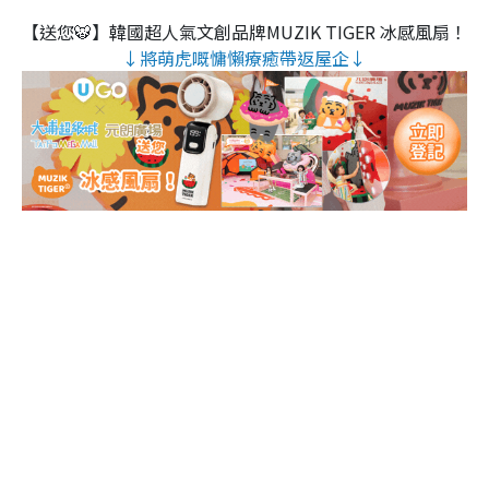
【送您🐯】韓國超人氣文創品牌MUZIK TIGER 冰感風扇！
↓將萌虎嘅慵懶療癒帶返屋企↓