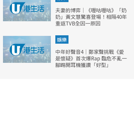
夫妻的博弈｜《嚦咕嚦咕》「奶
奶」黃文慧驚喜登場！相隔40年
重返TVB全因一原因
娛樂
中年好聲音4｜鄭家聲挑戰《愛
是懷疑》首次爆Rap 臨危不亂一
腳踢開耳機獲讚「好型」