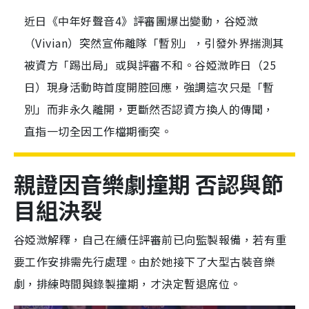
近日《中年好聲音4》評審團爆出變動，谷婭溦
（Vivian）突然宣佈離隊「暫別」，引發外界揣測其
被資方「踢出局」或與評審不和。谷婭溦昨日（25
日）現身活動時首度開腔回應，強調這次只是「暫
別」而非永久離開，更斷然否認資方換人的傳聞，
直指一切全因工作檔期衝突。
親證因音樂劇撞期 否認與節
目組決裂
谷婭溦解釋，自己在續任評審前已向監製報備，若有重
要工作安排需先行處理。由於她接下了大型古裝音樂
劇，排練時間與錄製撞期，才決定暫退席位。