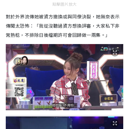
點擊圖片放大
對於外界流傳她被資方撤換或與同僚決裂，她無奈表示
傳聞太恐怖：「我從沒聽過資方想換評審，大家私下非
常熟稔，不排除日後檔期許可會回歸做一兩集。」