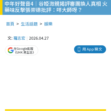
中年好聲音4｜谷婭溦親揭評審團換人真相 火
藥味反擊張崇德批評：咩大師呀？
首頁
生活話題
娛樂
文:
羅志宏
2026.04.27
在Google追蹤
用 App 睇文
《UHK 港生活》