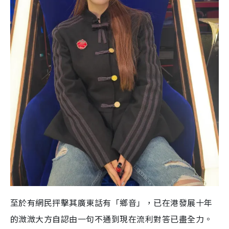
至於有網民抨擊其廣東話有「鄉音」，已在港發展十年
的溦溦大方自認由一句不通到現在流利對答已盡全力。