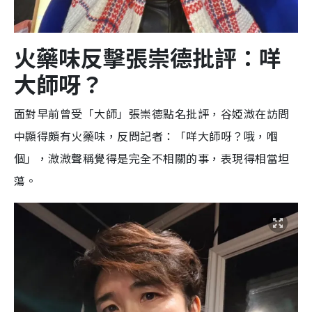
火藥味反擊張崇德批評：咩
大師呀？
面對早前曾受「大師」張崇德點名批評，谷婭溦在訪問
中顯得頗有火藥味，反問記者：「咩大師呀？哦，嗰
個」，溦溦聲稱覺得是完全不相關的事，表現得相當坦
蕩。