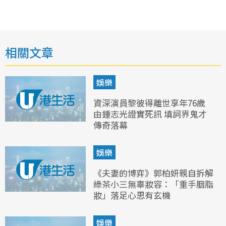
相關文章
娛樂
資深演員黎彼得離世享年76歲
由鍾志光證實死訊 填詞界鬼才
傳奇落幕
娛樂
《夫妻的博弈》郭柏妍親自拆解
綠茶小三無辜妝容：「重手胭脂
妝」落足心思有玄機
娛樂