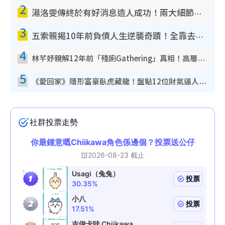
2
湯洛雯傳終於有好消息造人成功！兩大細節曝孕味極濃惹猜測：大肚婆先會咁！
3
五索親揭10年前負債人生逆襲奇蹟！全靠去一地方轉運後即遇上馬先生
4
林芊妤親解12年前「殘廁Gathering」真相！高層解約一句話重創尊嚴至今拒返TVB
5
《愛回家》隱形富豪臥虎藏龍！盤點12位財氣逼人的有錢藝人：呢位靚女3億身家唔憂做