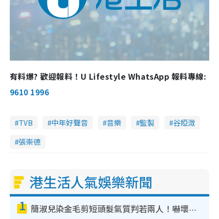
有料爆? 歡迎報料！U Lifestyle WhatsApp 報料專線:
9610 1996
TVB
中年好聲音
音樂
監製
谷婭溦
張崇德
港生活人氣娛樂新聞
1
簡淑兒染金毛剪短頭髮氣質判若兩人！嚇壞老公麥大力都認唔出：「你做咩事？」