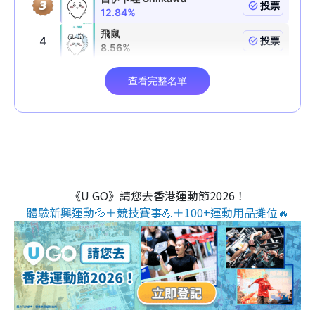
《U GO》請您去香港運動節2026！
體驗新興運動💦＋競技賽事💪＋100+運動用品攤位🔥