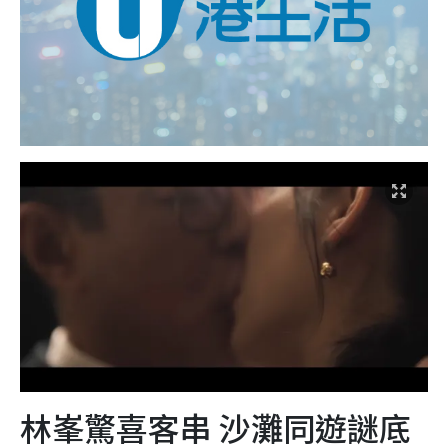
林峯驚喜客串 沙灘同遊謎底