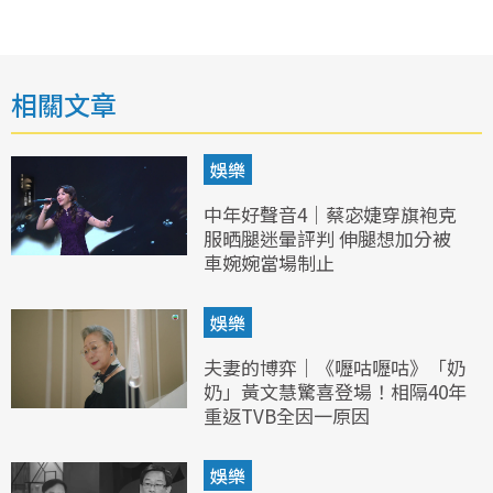
相關文章
娛樂
中年好聲音4｜蔡宓婕穿旗袍克
服晒腿迷暈評判 伸腿想加分被
車婉婉當場制止
娛樂
夫妻的博弈｜《嚦咕嚦咕》「奶
奶」黃文慧驚喜登場！相隔40年
重返TVB全因一原因
娛樂