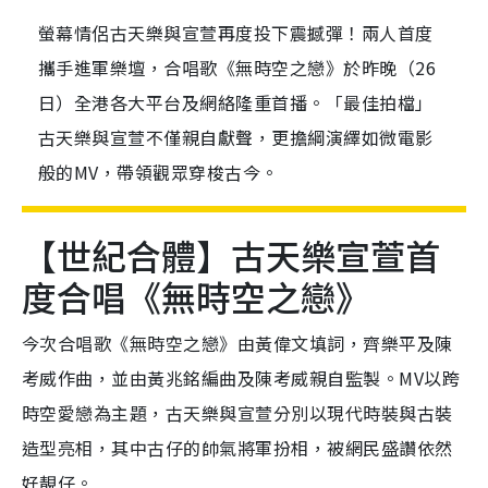
螢幕情侶古天樂與宣萱再度投下震撼彈！兩人首度
攜手進軍樂壇，合唱歌《無時空之戀》於昨晚（26
日）全港各大平台及網絡隆重首播。「最佳拍檔」
古天樂與宣萱不僅親自獻聲，更擔綱演繹如微電影
般的MV，帶領觀眾穿梭古今。
【世紀合體】古天樂宣萱首
度合唱《無時空之戀》
今次合唱歌《無時空之戀》由黃偉文填詞，齊樂平及陳
考威作曲，並由黃兆銘編曲及陳考威親自監製。MV以跨
時空愛戀為主題，古天樂與宣萱分別以現代時裝與古裝
造型亮相，其中古仔的帥氣將軍扮相，被網民盛讚依然
好靚仔。