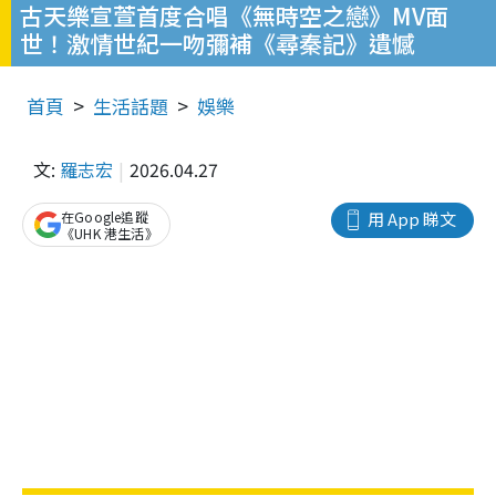
古天樂宣萱首度合唱《無時空之戀》MV面
世！激情世紀一吻彌補《尋秦記》遺憾
首頁
生活話題
娛樂
文:
羅志宏
2026.04.27
在Google追蹤
用 App 睇文
《UHK 港生活》