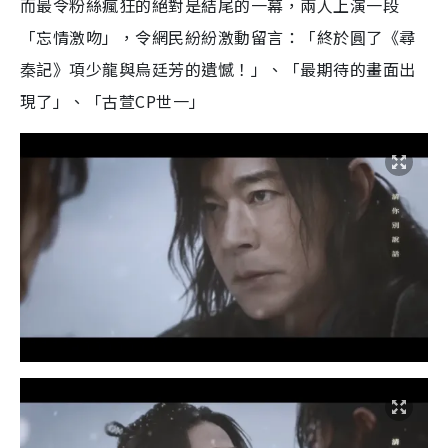
而最令粉絲瘋狂的絕對是結尾的一幕，兩人上演一段
「忘情激吻」，令網民紛紛激動留言：「終於圓了《尋
秦記》項少龍與烏廷芳的遺憾！」、「最期待的畫面出
現了」、「古萱CP世一」