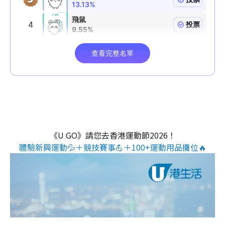
《U GO》請您去香港運動節2026！
體驗新興運動💦＋競技賽事💪＋100+運動用品攤位🔥