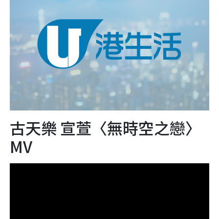
古天樂 宣萱〈無時空之戀〉
MV