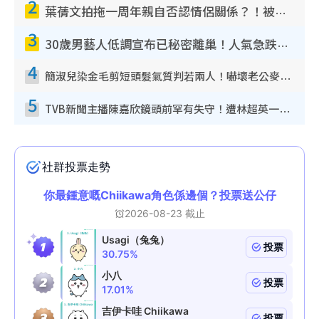
2
葉蒨文拍拖一周年親自否認情侶關係？！被質疑感情造假竟稱GM「普通同事」
3
30歲男藝人低調宣布已秘密離巢！人氣急跌變失蹤人口︰「這幾年過得並不容易」
4
簡淑兒染金毛剪短頭髮氣質判若兩人！嚇壞老公麥大力都認唔出：「你做咩事？」
5
TVB新聞主播陳嘉欣鏡頭前罕有失守！遭林超英一句說話突襲嚇親當場大笑