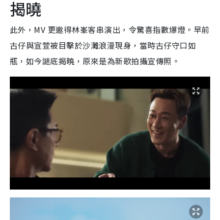
揭曉
此外，MV 更邀得林峯客串演出，令驚喜指數爆燈。早前
古仔與宣萱被目擊於沙灘浪漫現身，當時古仔守口如
瓶，如今謎底揭曉，原來是為新歌拍攝宣傳照。