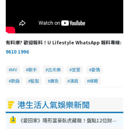
有料爆? 歡迎報料！U Lifestyle WhatsApp 報料專線:
9610 1996
MV
歌手
古天樂
宣萱
愛情
歌曲
監製
廣告
演員
緋聞
港生活人氣娛樂新聞
1
《愛回家》隱形富豪臥虎藏龍！盤點12位財氣逼人的有錢藝人：呢位靚女3億身家唔憂做