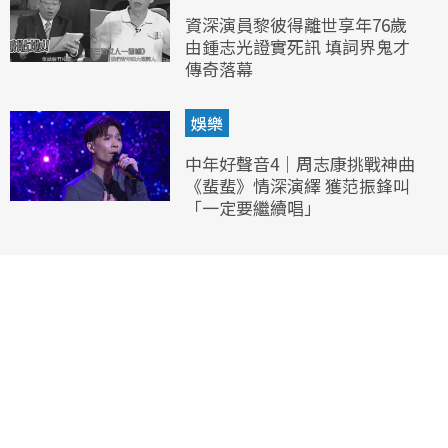
資深演員黎彼得離世享年76歲
由鍾志光證實死訊 填詞界鬼才
傳奇落幕
娛樂
中年好聲音4｜周志康挑戰神曲
《蜚蜚》情深演繹 獲范振鋒叫
「一定要繼續唱」