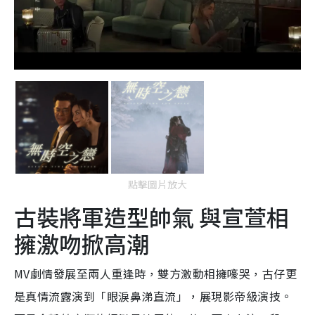
點擊圖片放大
古裝將軍造型帥氣 與宣萱相
擁激吻掀高潮
MV劇情發展至兩人重逢時，雙方激動相擁嚎哭，古仔更
是真情流露演到「眼淚鼻涕直流」，展現影帝級演技。