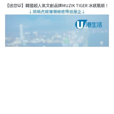
【送您🐯】韓國超人氣文創品牌MUZIK TIGER 冰感風扇！
↓將萌虎嘅慵懶療癒帶返屋企↓