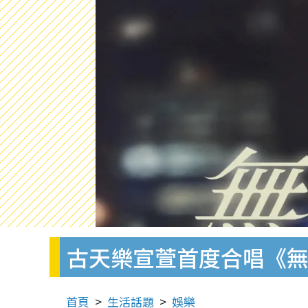
古天樂宣萱首度合唱《無
首頁
生活話題
娛樂