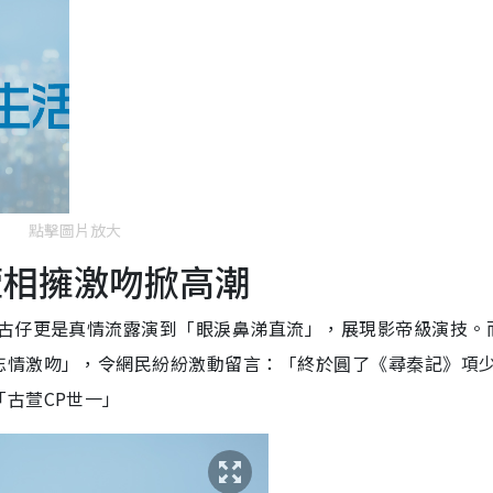
點擊圖片放大
萱相擁激吻掀高潮
，古仔更是真情流露演到「眼淚鼻涕直流」，展現影帝級演技。
忘情激吻」，令網民紛紛激動留言：「終於圓了《尋秦記》項
古萱CP世一」