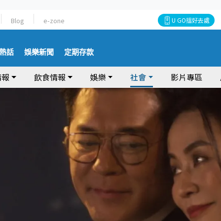
Blog
e-zone
U GO搵好去處
熱話
娛樂新聞
定期存款
情報
飲食情報
娛樂
社會
影片專區