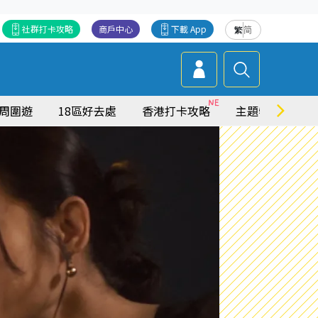
社群打卡攻略
商戶中心
下載 App
繁
简
周圍遊
18區好去處
香港打卡攻略
主題特集