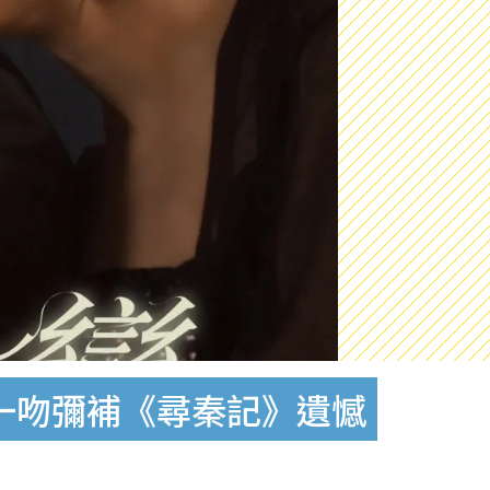
一吻彌補《尋秦記》遺憾