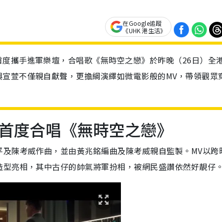
在Google追蹤
《UHK 港生活》
度攜手進軍樂壇，合唱歌《無時空之戀》於昨晚（26日）全
與宣萱不僅親自獻聲，更擔綱演繹如微電影般的MV，帶領觀眾
首度合唱《無時空之戀》
平及陳考威作曲，並由黃兆銘編曲及陳考威親自監製。MV以跨
造型亮相，其中古仔的帥氣將軍扮相，被網民盛讚依然好靚仔