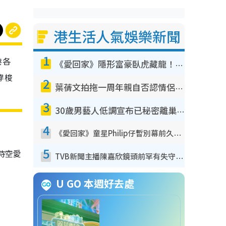
港生活人氣娛樂新聞
1
港各
《愛回家》隱形富豪臥虎藏龍！盤點12位財氣逼人的有錢藝人：呢位靚女3億身家唔憂做
穿梭
2
葉蒨文拍拖一周年親自否認情侶關係？！被質疑感情造假竟稱GM「普通同事」
3
30歲男藝人低調宣布已秘密離巢！人氣急跌變失蹤人口︰「這幾年過得並不容易」
4
《愛回家》童星Philip仔暫別幕前久違現身！15歲近況暴風長高蛻變帥氣少男
5
時空愛
TVB新聞主播陳嘉欣鏡頭前罕有失守！遭林超英一句說話突襲嚇親當場大笑
。
U GO 本週好去處