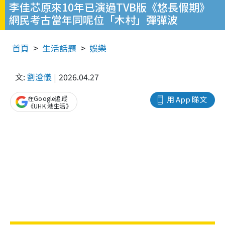
李佳芯原來10年已演過TVB版《悠長假期》
網民考古當年同呢位「木村」彈彈波
首頁
生活話題
娛樂
文:
劉澄儀
2026.04.27
在Google追蹤
用 App 睇文
《UHK 港生活》