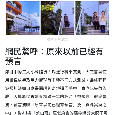
點擊圖片放大
網民驚呼︰原來以前已經有
預言
節目中的三人小隊隨後即場進行科學實測。大眾嘗試使
用垂直放手及用力擲球等多種不同方式測試，最終彈彈
波都無法如日劇畫面般神奇地彈回手中，實測以失敗告
終。大批網民被這個橫跨十年的巧合「神預言」徹底震
驚，留言驚嘆「原來以前已經有預言」及「真係冥冥之
中」，對Ali與「葉山南」這個角色的宿命緣分大感不可