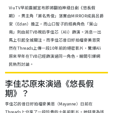
ViuTV早前震撼宣布即將翻拍神級日劇《悠長假
期》，男主角「瀨名秀俊」落實由MIRROR成員呂爵
安（Edan）擔正，而山口智子的經典角色「葉山
南」則由前TVB視后李佳芯（Ali）飾演。消息一出
馬上引起全城關注，而李佳芯昔日好拍檔麥美恩突
然在Threads上傳一段10年前的絕密影片，驚爆Ali
原來早年在TVB已經飾演過同一角色，瞬間引爆網
民熱烈討論。
李佳芯原來演過《悠長假
期》？
李佳芯的昔日好拍檔麥美恩（Mayanne）日前在
Threads上分享了一段珍貴的十年前影片。她特意為該