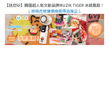
【送您🐯】韓國超人氣文創品牌MUZIK TIGER 冰感風扇！
↓將萌虎嘅慵懶療癒帶返屋企↓