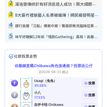
2
湯洛雯傳終於有好消息造人成功！兩大細節曝孕味極濃惹猜測：大肚婆先會咁！
3
8大最冇禮貌藝人名單被瘋傳！網民揭發明星真面目 一致數臭呢位係無品天花板？
4
銀行高層「沉船」爆案中案！驚揭邪教洗腦操控賣淫被吞600萬 幕後黑手講多錯多
5
林芊妤親解12年前「殘廁Gathering」真相！高層解約一句話重創尊嚴至今拒返TVB