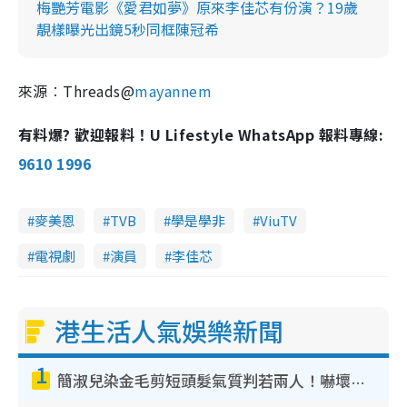
梅艷芳電影《愛君如夢》原來李佳芯有份演？19歲
靚樣曝光出鏡5秒同框陳冠希
來源︰Threads@
mayannem
有料爆? 歡迎報料！U Lifestyle WhatsApp 報料專線:
9610 1996
麥美恩
TVB
學是學非
ViuTV
電視劇
演員
李佳芯
港生活人氣娛樂新聞
1
簡淑兒染金毛剪短頭髮氣質判若兩人！嚇壞老公麥大力都認唔出：「你做咩事？」