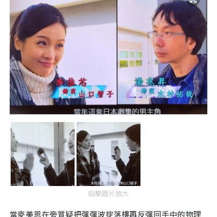
點擊圖片放大
當麥美恩在旁質疑把彈彈波掟落樓再反彈回手中的物理