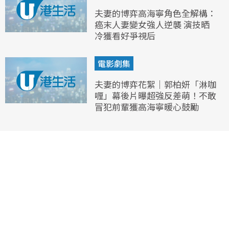
夫妻的博弈高海寧角色全解構：
癌末人妻變女強人逆襲 演技晒
冷獲看好爭視后
電影劇集
夫妻的博弈花絮｜郭柏妍「淋咖
喱」幕後片曝超強反差萌！不敢
冒犯前輩獲高海寧暖心鼓勵