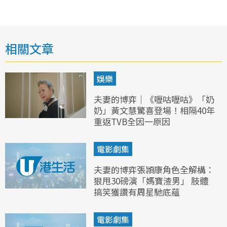
相關文章
娛樂
夫妻的博弈｜《嚦咕嚦咕》「奶
奶」黃文慧驚喜登場！相隔40年
重返TVB全因一原因
電影劇集
夫妻的博弈張頴康角色全解構：
狠甩30磅演「媽寶渣男」 肢體
搞笑獲讚有周星馳底蘊
電影劇集