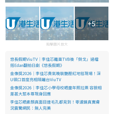
+5
點擊圖片放大
悠長假期ViuTV｜李佳芯離巢TVB後「倒戈」過檔
搭Edan翻拍日劇《悠長假期》
金像獎2026｜李佳芯貴氣晚裝艷壓紅地毯現場！深
U領口首度亮相隔籬台ViuTV
金像獎2026｜李佳芯小學母校晒童年照拉票 容貌相
差甚大惹本尊現身回應
李佳芯晒素顏真面目連毛孔都見到！零濾鏡真實膚
況震驚網民：無人完美