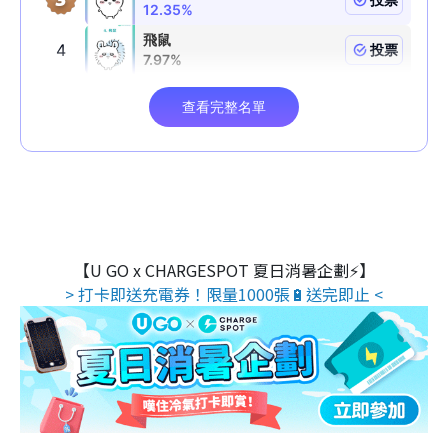
【U GO x CHARGESPOT 夏日消暑企劃⚡】
> 打卡即送充電券！限量1000張🔋送完即止 <