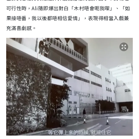
可行性時，Ali隨即爆出對白「木村唔會呃我㗎」、「如
果接唔番，我以後都唔相信愛情」，表現得相當入戲兼
充滿喜劇感。