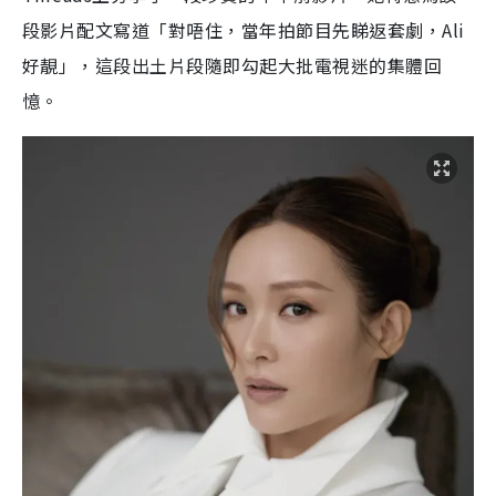
段影片配文寫道「對唔住，當年拍節目先睇返套劇，Ali
好靚」，這段出土片段隨即勾起大批電視迷的集體回
憶。