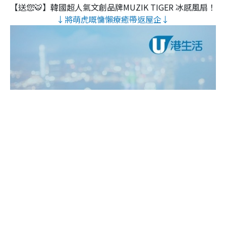
【送您🐯】韓國超人氣文創品牌MUZIK TIGER 冰感風扇！
↓將萌虎嘅慵懶療癒帶返屋企↓