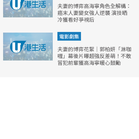
夫妻的博弈高海寧角色全解構：
癌末人妻變女強人逆襲 演技晒
冷獲看好爭視后
電影劇集
夫妻的博弈花絮｜郭柏妍「淋咖
喱」幕後片曝超強反差萌！不敢
冒犯前輩獲高海寧暖心鼓勵