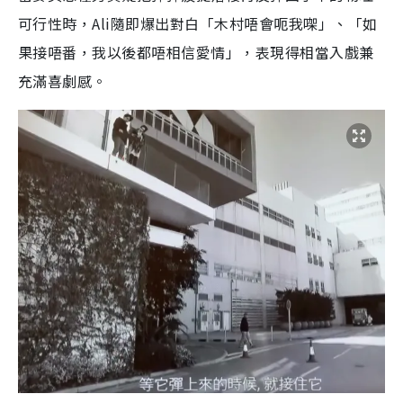
可行性時，Ali隨即爆出對白「木村唔會呃我㗎」、「如
果接唔番，我以後都唔相信愛情」，表現得相當入戲兼
充滿喜劇感。