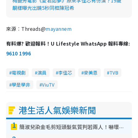
梅艷芳電影《愛君如夢》原來李佳芯有份演？19歲
靚樣曝光出鏡5秒同框陳冠希
來源︰Threads@
mayannem
有料爆? 歡迎報料！U Lifestyle WhatsApp 報料專線:
9610 1996
電視劇
演員
李佳芯
麥美恩
TVB
學是學非
ViuTV
港生活人氣娛樂新聞
1
簡淑兒染金毛剪短頭髮氣質判若兩人！嚇壞老公麥大力都認唔出：「你做咩事？」