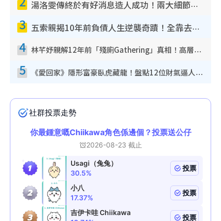
2
湯洛雯傳終於有好消息造人成功！兩大細節曝孕味極濃惹猜測：大肚婆先會咁！
3
五索親揭10年前負債人生逆襲奇蹟！全靠去一地方轉運後即遇上馬先生
4
林芊妤親解12年前「殘廁Gathering」真相！高層解約一句話重創尊嚴至今拒返TVB
5
《愛回家》隱形富豪臥虎藏龍！盤點12位財氣逼人的有錢藝人：呢位靚女3億身家唔憂做