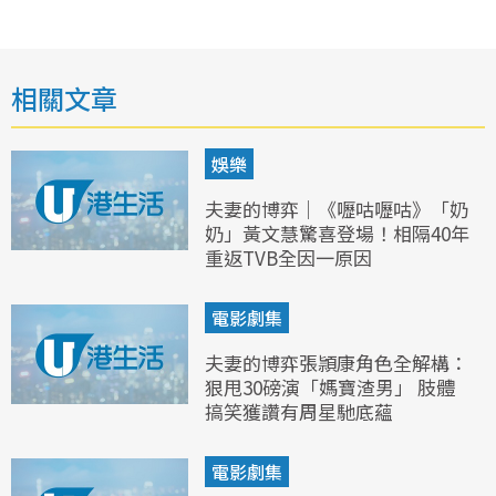
相關文章
娛樂
夫妻的博弈｜《嚦咕嚦咕》「奶
奶」黃文慧驚喜登場！相隔40年
重返TVB全因一原因
電影劇集
夫妻的博弈張頴康角色全解構：
狠甩30磅演「媽寶渣男」 肢體
搞笑獲讚有周星馳底蘊
電影劇集