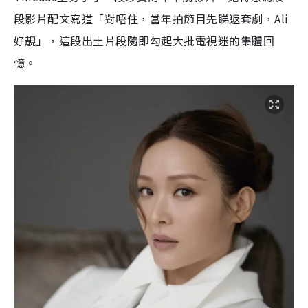
段影片配文寫道「對唔住，當年拍節目先睇返套劇，Ali
好靚」，這段出土片段隨即勾起大批電視迷的集體回
憶。