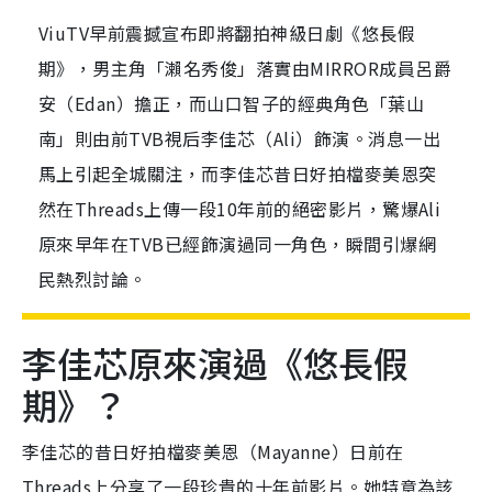
ViuTV早前震撼宣布即將翻拍神級日劇《悠長假
期》，男主角「瀨名秀俊」落實由MIRROR成員呂爵
安（Edan）擔正，而山口智子的經典角色「葉山
南」則由前TVB視后李佳芯（Ali）飾演。消息一出
馬上引起全城關注，而李佳芯昔日好拍檔麥美恩突
然在Threads上傳一段10年前的絕密影片，驚爆Ali
原來早年在TVB已經飾演過同一角色，瞬間引爆網
民熱烈討論。
李佳芯原來演過《悠長假
期》？
李佳芯的昔日好拍檔麥美恩（Mayanne）日前在
Threads上分享了一段珍貴的十年前影片。她特意為該