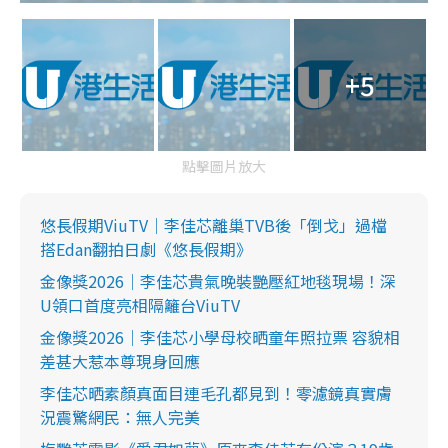
+5
點擊圖片放大
悠長假期ViuTV｜李佳芯離巢TVB後「倒戈」過檔
搭Edan翻拍日劇《悠長假期》
金像獎2026｜李佳芯貴氣晚裝艷壓紅地毯現場！深
U領口首度亮相隔籬台ViuTV
金像獎2026｜李佳芯小學母校晒童年照拉票 容貌相
差甚大惹本尊現身回應
李佳芯晒素顏真面目連毛孔都見到！零濾鏡真實膚
況震驚網民：無人完美