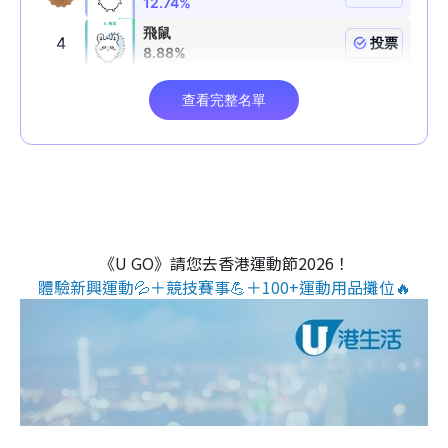
《U GO》請您去香港運動節2026！
體驗新興運動💦＋競技賽事💪＋100+運動用品攤位🔥