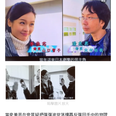
點擊圖片放大
當麥美恩在旁質疑把彈彈波掟落樓再反彈回手中的物理