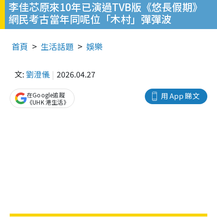
李佳芯原來10年已演過TVB版《悠長假期》
網民考古當年同呢位「木村」彈彈波
首頁
生活話題
娛樂
文:
劉澄儀
2026.04.27
在Google追蹤
用 App 睇文
《UHK 港生活》