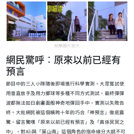
點擊圖片放大
網民驚呼︰原來以前已經有
預言
節目中的三人小隊隨後即場進行科學實測。大眾嘗試使
用垂直放手及用力擲球等多種不同方式測試，最終彈彈
波都無法如日劇畫面般神奇地彈回手中，實測以失敗告
終。大批網民被這個橫跨十年的巧合「神預言」徹底震
驚，留言驚嘆「原來以前已經有預言」及「真係冥冥之
中」，對Ali與「葉山南」這個角色的宿命緣分大感不可