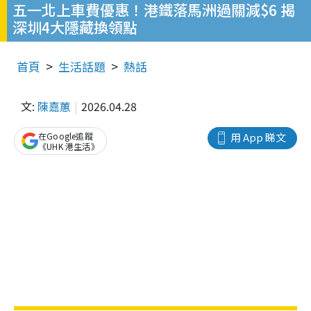
五一北上車費優惠！港鐵落馬洲過關減$6 揭
深圳4大隱藏換領點
首頁
生活話題
熱話
文:
陳嘉蕙
2026.04.28
在Google追蹤
用 App 睇文
《UHK 港生活》