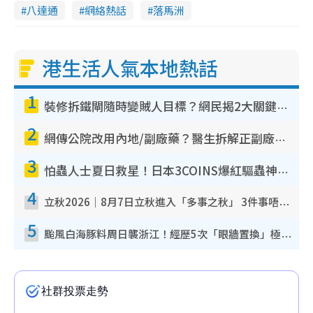
八達通
網絡熱話
落馬洲
港生活人氣本地熱話
1
裝修拆鐵閘隨時變賊人目標？網民揭2大關鍵用途：裝新式等於白裝？附新舊鐵閘分別
2
網傳公院改用內地/副廠藥？醫生拆解正副廠分別 揭4類人換藥隨時出事
3
怕蟲人士夏日救星！日本3COINS爆紅驅蟲神器$45起 1招「全程免觸碰」輕鬆搞定小強
4
立秋2026｜8月7日立秋進入「多事之秋」 3件事唔做得！專家教6招開運 清枱頭／銀包納氣接好運
5
颱風白海豚料周日襲浙江！經歷5次「眼牆置換」極罕見 成登陸內地最長途颱風