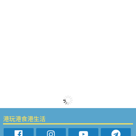
港玩港食港生活