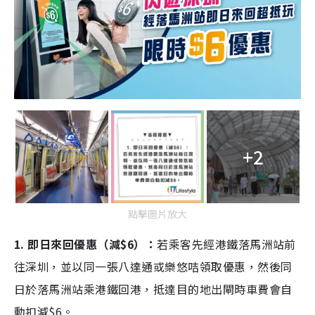
+2
點擊圖片放大
1. 即日來回優惠（減$6）：
若乘客先經港鐵落馬洲站前
往深圳，並以同一張八達通或樂悠咭領取優惠，然後同
日於落馬洲站乘港鐵回港，抵達目的地出閘時車費會自
動扣減$6。