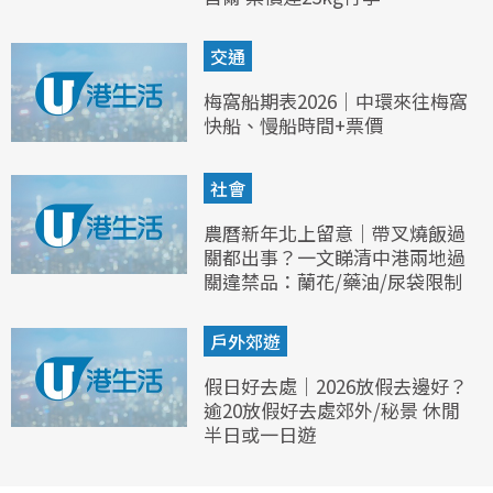
交通
梅窩船期表2026｜中環來往梅窩
快船、慢船時間+票價
社會
農曆新年北上留意｜帶叉燒飯過
關都出事？一文睇清中港兩地過
關違禁品：蘭花/藥油/尿袋限制
戶外郊遊
假日好去處｜2026放假去邊好？
逾20放假好去處郊外/秘景 休閒
半日或一日遊