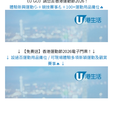
《U GO》請您去香港運動節2026！
體驗新興運動💦＋競技賽事💪＋100+運動用品攤位🔥
↓ 【免費送】香港運動節2026電子門票！↓
↓ 設過百運動用品攤位 / 可現場體驗多項新穎運動及觀賞
賽事🔥 ↓