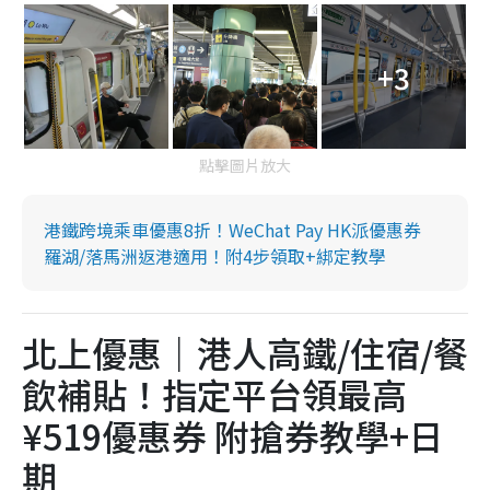
+3
點擊圖片放大
港鐵跨境乘車優惠8折！WeChat Pay HK派優惠券
羅湖/落馬洲返港適用！附4步領取+綁定教學
北上優惠｜港人高鐵/住宿/餐
飲補貼！指定平台領最高
¥519優惠券 附搶券教學+日
期