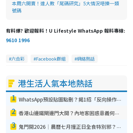
本周六開賣！達人教「尾碼研究」5大情況唔揀一類
號碼
有料爆? 歡迎報料！U Lifestyle WhatsApp 報料專線:
9610 1996
六合彩
Facebook群組
網絡熱話
港生活人氣本地熱話
1
WhatsApp預設貼圖點刪？揭1招「反向操作」還原簡潔介面 附3步實測教學
2
香港山邊鐵閘邊門大開？內地客困惑意義何在！網民神回覆：呢種叫法理性防禦
3
鬼門開2026｜農曆七月撞正日全食特別邪？專家警告切忌做一事！揭4大禁忌+2招保平安