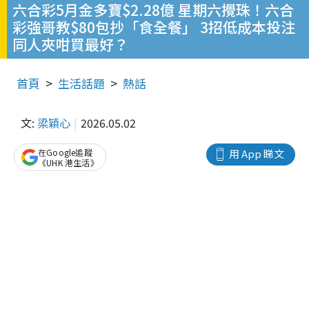
六合彩5月金多寶$2.28億 星期六攪珠！六合
彩強哥教$80包抄「食全餐」 3招低成本投注
同人夾咁買最好？
首頁
生活話題
熱話
文:
梁穎心
2026.05.02
在Google追蹤
用 App 睇文
《UHK 港生活》