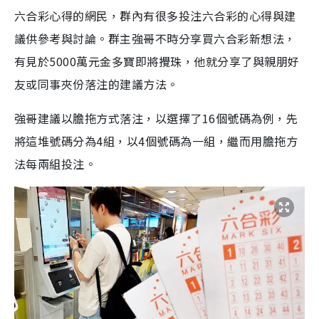
六合彩心得的網民，群內有很多投注六合彩的心得與建
議供參考與討論。群主強哥不時分享買六合彩新想法，
有見於5000萬元金多寶即將攪珠，他就分享了與親朋好
友或同事夾份落注的建議方法。
強哥建議以膽拖方式落注，以選擇了16個號碼為例，先
將這堆號碼分為4組，以4個號碼為一組，繼而用膽拖方
法每兩組投注。