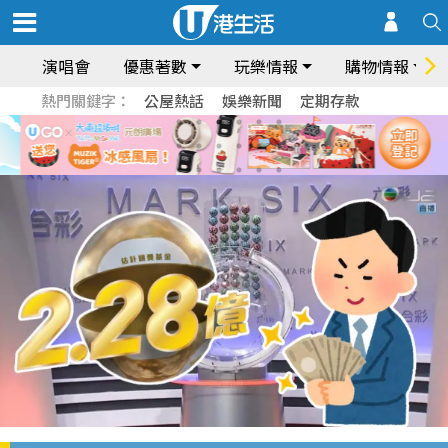
演唱會
優惠著數
玩樂情報
購物情報
熱門關鍵字：
公屋熱話
娛樂新聞
定期存款