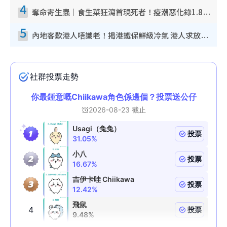
4
奪命寄生蟲｜食生菜狂瀉首現死者！疫潮惡化錄1.8萬宗病例 揭洗菜3大謬誤
5
內地客歎港人唔識老！揭港鐵保鮮級冷氣 港人求放過：咪投訴