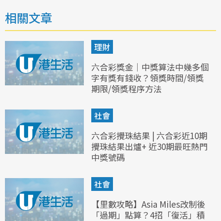
相關文章
理財
六合彩獎金｜中獎算法中幾多個
字有獎有錢收？領獎時間/領獎
期限/領獎程序方法
社會
六合彩攪珠結果 | 六合彩近10期
攪珠結果出爐+ 近30期最旺熱門
中獎號碼
社會
【里數攻略】Asia Miles改制後
「過期」點算？4招「復活」積