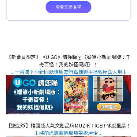
【新會員限定】《U GO》請你睇👹《蠟筆小新劇場版：千
奇百怪！我的妖怪假期》！
↓一齊睇下小新同妖怪朋友們點樣聯手拯救屋企人啦↓
【送您🐯】韓國超人氣文創品牌MUZIK TIGER 冰感風扇！
↓將萌虎嘅慵懶療癒帶返屋企↓