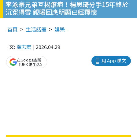
李泳豪兄弟互揭瘡疤！楊思琦分手15年終於
沉冤得雪 親曝回應明顯已經釋懷
首頁
生活話題
娛樂
文:
羅志宏
2026.04.29
在Google追蹤
用 App 睇文
《UHK 港生活》