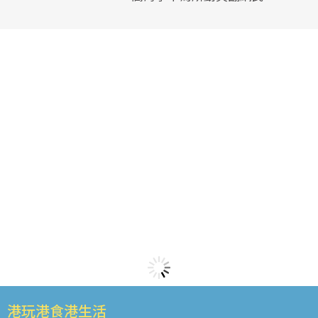
港玩港食港生活