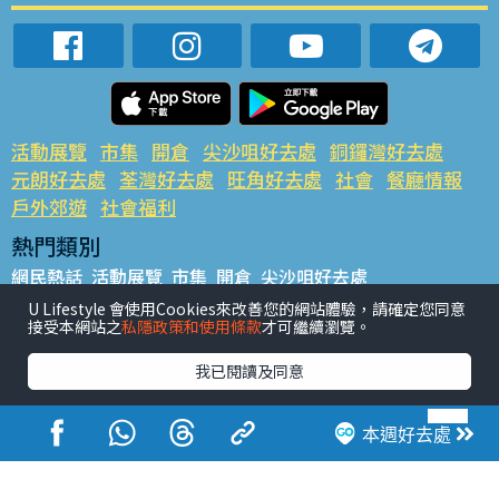
活動展覽
市集
開倉
尖沙咀好去處
銅鑼灣好去處
元朗好去處
荃灣好去處
旺角好去處
社會
餐廳情報
戶外郊遊
社會福利
熱門類別
網民熱話
活動展覽
市集
開倉
尖沙咀好去處
銅鑼灣好去處
元朗好去處
荃灣好去處
旺角好去處
社會
U Lifestyle 會使用Cookies來改善您的網站體驗，請確定您同意
接受本網站之
私隱政策和使用條款
才可繼續瀏覽。
餐廳情報
戶外郊遊
熱門標籤
我已閱讀及同意
#UGO搵好去處
#人氣活動推介
#美食社群熱話
#親子玩樂好去處
#ULifestyle應用程式
#限時搶
本週好去處
#UJetso禮物放送
#ULifestyle商戶中心
#著數
#網絡熱話