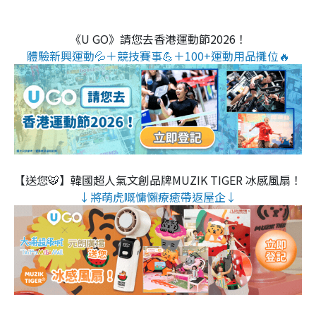
《U GO》請您去香港運動節2026！
體驗新興運動💦＋競技賽事💪＋100+運動用品攤位🔥
【送您🐯】韓國超人氣文創品牌MUZIK TIGER 冰感風扇！
↓將萌虎嘅慵懶療癒帶返屋企↓