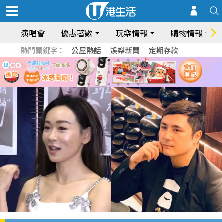
演唱會
優惠著數
玩樂情報
購物情報
熱門關鍵字：
公屋熱話
娛樂新聞
定期存款