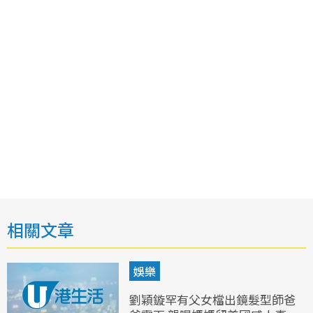
相關文章
娛樂
劉穎鏇罕有父女檔出鏡髮型師爸