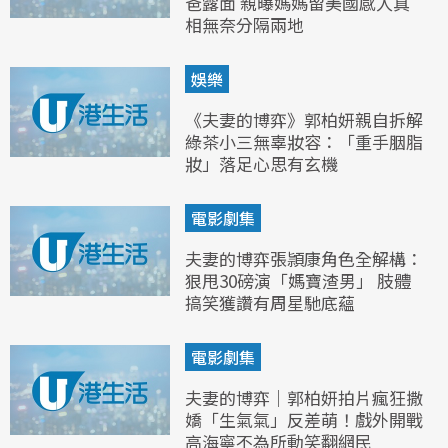
爸露面 親曝媽媽留美國感人真
相無奈分隔兩地
娛樂
《夫妻的博弈》郭柏妍親自拆解
綠茶小三無辜妝容：「重手胭脂
妝」落足心思有玄機
電影劇集
夫妻的博弈張頴康角色全解構：
狠甩30磅演「媽寶渣男」 肢體
搞笑獲讚有周星馳底蘊
電影劇集
夫妻的博弈｜郭柏妍拍片瘋狂撒
嬌「生氣氣」反差萌！戲外開戰
高海寧不為所動笑翻網民