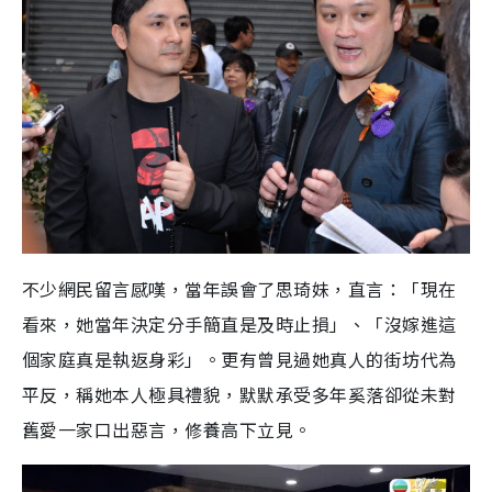
不少網民留言感嘆，當年誤會了思琦妹，直言：「現在
看來，她當年決定分手簡直是及時止損」、「沒嫁進這
個家庭真是執返身彩」。更有曾見過她真人的街坊代為
平反，稱她本人極具禮貌，默默承受多年奚落卻從未對
舊愛一家口出惡言，修養高下立見。