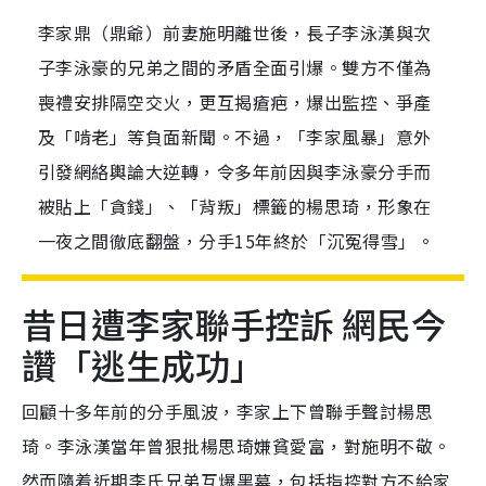
李家鼎（鼎爺）前妻施明離世後，長子李泳漢與次
子李泳豪的兄弟之間的矛盾全面引爆。雙方不僅為
喪禮安排隔空交火，更互揭瘡疤，爆出監控、爭產
及「啃老」等負面新聞。不過，「李家風暴」意外
引發網絡輿論大逆轉，令多年前因與李泳豪分手而
被貼上「貪錢」、「背叛」標籤的楊思琦，形象在
一夜之間徹底翻盤，分手15年終於「沉冤得雪」。
昔日遭李家聯手控訴 網民今
讚「逃生成功」
回顧十多年前的分手風波，李家上下曾聯手聲討楊思
琦。李泳漢當年曾狠批楊思琦嫌貧愛富，對施明不敬。
然而隨着近期李氏兄弟互爆黑幕，包括指控對方不給家