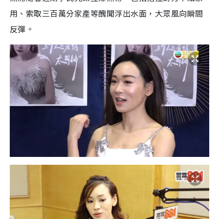
用、索取三百萬分家產等醜聞浮出水面，大眾風向瞬間
反彈。