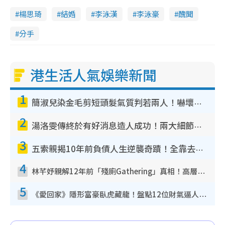
楊思琦
結婚
李泳漢
李泳豪
醜聞
分手
港生活人氣娛樂新聞
1
簡淑兒染金毛剪短頭髮氣質判若兩人！嚇壞老公麥大力都認唔出：「你做咩事？」
2
湯洛雯傳終於有好消息造人成功！兩大細節曝孕味極濃惹猜測：大肚婆先會咁！
3
五索親揭10年前負債人生逆襲奇蹟！全靠去一地方轉運後即遇上馬先生
4
林芊妤親解12年前「殘廁Gathering」真相！高層解約一句話重創尊嚴至今拒返TVB
5
《愛回家》隱形富豪臥虎藏龍！盤點12位財氣逼人的有錢藝人：呢位靚女3億身家唔憂做